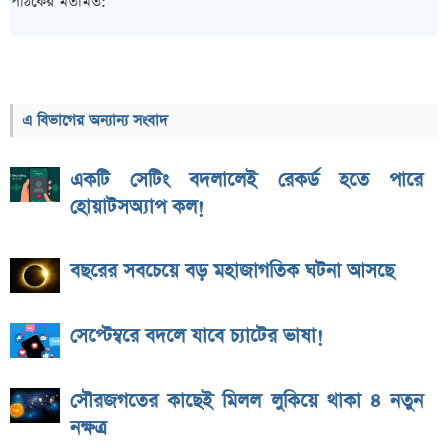
পাঠকের মতামত:
এ বিভাগের অন্যান্য সংবাদ
একটি সেটিং বদলালেই রেকর্ড হতে পারে
হোয়াটসঅ্যাপ কল!
বছরের সবচেয়ে বড় মহাজাগতিক ঘটনা আসছে
সেপ্টেম্বরে বদলে যাবে চ্যাটের ভাষা!
সৌরজগতের কাছেই মিলল লুকিয়ে থাকা ৪ নতুন
নক্ষত্র