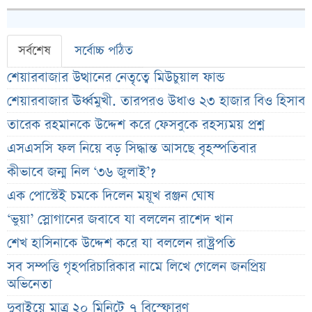
সর্বশেষ
সর্বোচ্চ পঠিত
শেয়ারবাজার উত্থানের নেতৃত্বে মিউচুয়াল ফান্ড
শেয়ারবাজার ঊর্ধ্বমুখী. তারপরও উধাও ২৩ হাজার বিও হিসাব
তারেক রহমানকে উদ্দেশ করে ফেসবুকে রহস্যময় প্রশ্ন
এসএসসি ফল নিয়ে বড় সিদ্ধান্ত আসছে বৃহস্পতিবার
কীভাবে জন্ম নিল ‘৩৬ জুলাই’?
এক পোস্টেই চমকে দিলেন ময়ূখ রঞ্জন ঘোষ
‘ভুয়া’ স্লোগানের জবাবে যা বললেন রাশেদ খান
শেখ হাসিনাকে উদ্দেশ করে যা বললেন রাষ্ট্রপতি
সব সম্পত্তি গৃহপরিচারিকার নামে লিখে গেলেন জনপ্রিয়
অভিনেতা
দুবাইয়ে মাত্র ২০ মিনিটে ৭ বিস্ফোরণ