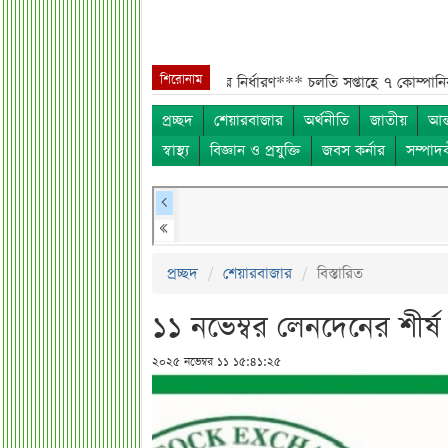
শিরোনাম
হে ৩ কোম্পানির শেয়ারহোল্ডার নির্ধারণ***
চলতি সপ্তাহে ৭ কোম্পানির এজিএম*
প্রচ্ছদ
শেয়ারবাজার
অর্থনীতি
জাতীয়
আন্
স্বাস্থ্য
বিজ্ঞান ও প্রযুক্তি
জবস কর্নার
সম্পাদ
প্রচ্ছদ
শেয়ারবাজার
বিস্তারিত
১১ নভেম্বর লেনদেনের শীর্
২০২৫ নভেম্বর ১১ ১৫:৪১:২৫