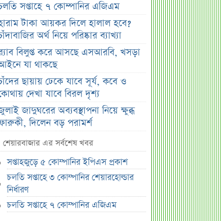
চলতি সপ্তাহে ৭ কোম্পানির এজিএম
হারাম টাকা আয়কর দিলে হালাল হবে?
চাঁদাবাজির অর্থ নিয়ে পরিষ্কার ব্যাখ্যা
র‌্যাব বিলুপ্ত করে আসছে এসআরবি, খসড়া
আইনে যা থাকছে
চাঁদের ছায়ায় ঢেকে যাবে সূর্য, কবে ও
কোথায় দেখা যাবে বিরল দৃশ্য
জুলাই জাদুঘরের অব্যবস্থাপনা নিয়ে ক্ষুব্ধ
ফারুকী, দিলেন বড় পরামর্শ
স্বর্ণের দামে বড় কাটছাঁট, নতুন দর
শেয়ারবাজার এর সর্বশেষ খবর
জানালো বাজুস
সপ্তাহজুড়ে ৫ কোম্পানির ইপিএস প্রকাশ
মন্ত্রিসভায় পরিবর্তনের হাওয়া, আলোচনায়
চলতি সপ্তাহে ৩ কোম্পানির শেয়ারহোল্ডার
যেসব নাম
নির্ধারণ
দেশের ২৩তম রাষ্ট্রপতি; শেষ মুহূর্তে
চলতি সপ্তাহে ৭ কোম্পানির এজিএম
আলোচনায় যেসব নাম