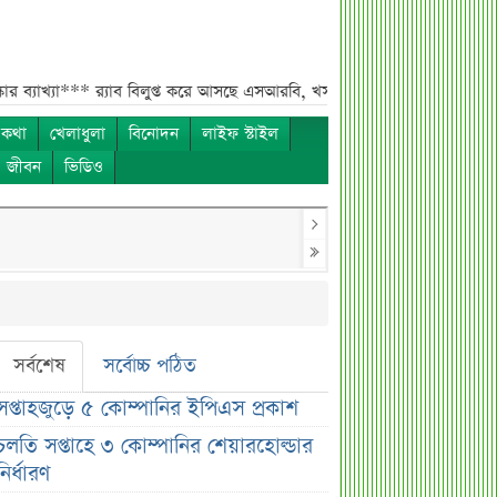
***
র‌্যাব বিলুপ্ত করে আসছে এসআরবি, খসড়া আইনে যা থাকছে***
চাঁদের ছায়া
 কথা
খেলাধুলা
বিনোদন
লাইফ স্টাইল
ও জীবন
ভিডিও
সর্বশেষ
সর্বোচ্চ পঠিত
সপ্তাহজুড়ে ৫ কোম্পানির ইপিএস প্রকাশ
চলতি সপ্তাহে ৩ কোম্পানির শেয়ারহোল্ডার
নির্ধারণ