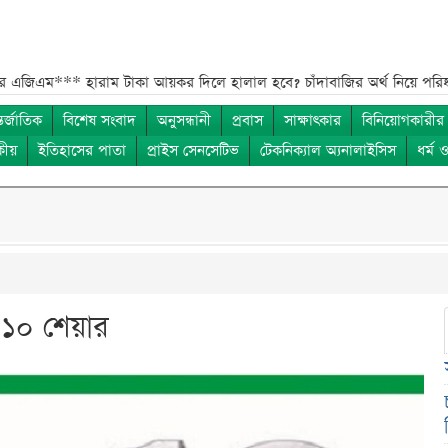
**
হারাম টাকা আয়কর দিলে হালাল হবে? চাঁদাবাজির অর্থ নিয়ে পরিষ্কার ব্যাখ্যা
তর্জাতিক
বিশেষ সংবাদ
অনুসন্ধানী
প্রবাস
সাক্ষাৎকার
বিনিয়োগকারীর
কীয়
ইতিহাসের পাতা
প্রাইস সেনসেটিভ
টেকনিক্যাল অ্যনালাইসিস
ধর্ম 
ষ ১০ শেয়ার