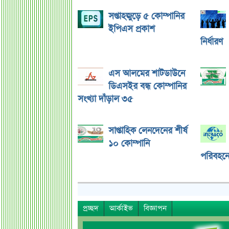
সপ্তাহজুড়ে ৫ কোম্পানির
ইপিএস প্রকাশ
নির্ধারণ
এস আলমের শাটডাউনে
ডিএসইর বন্ধ কোম্পানির
সংখ্যা দাঁড়াল ৩৫
সাপ্তাহিক লেনদেনের শীর্ষ
১০ কোম্পানি
পরিবহনে 
প্রচ্ছদ
আর্কাইভ
বিজ্ঞাপন