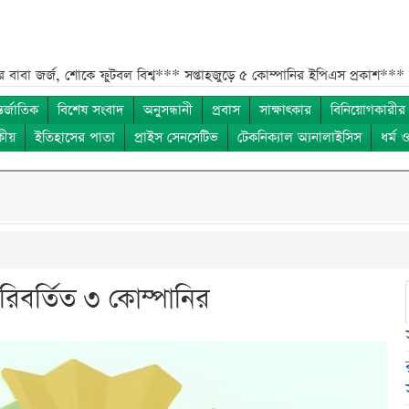
োকে ফুটবল বিশ্ব***
সপ্তাহজুড়ে ৫ কোম্পানির ইপিএস প্রকাশ***
চলতি সপ্তাহে 
তর্জাতিক
বিশেষ সংবাদ
অনুসন্ধানী
প্রবাস
সাক্ষাৎকার
বিনিয়োগকারীর
কীয়
ইতিহাসের পাতা
প্রাইস সেনসেটিভ
টেকনিক্যাল অ্যনালাইসিস
ধর্ম 
পরিবর্তিত ৩ কোম্পানির