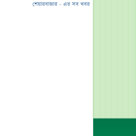
জানালো বাজুস
শেয়ারবাজার - এর সব খবর
মন্ত্রিসভায় পরিবর্তনের হাওয়া, আলোচনায়
যেসব নাম
দেশের ২৩তম রাষ্ট্রপতি; শেষ মুহূর্তে
আলোচনায় যেসব নাম
শেখ হাসিনা, মামলা ও দেশে ফেরা নিয়ে
খোলামেলা সাকিব
সরকারি কর্মচারীদের জন্য নতুন বার্তা,
আলোচিত বেতন ইস্যু
ভারতকে ‘৭ নম্বর বিপদ সংকেত’ দেখাল
ঢাকা
সরকারি কর্মীদের বেতন বাড়ানো নিয়ে যা
বললেন প্রতিমন্ত্রী
এস আলমের শাটডাউনে ডিএসইর বন্ধ
কোম্পানির সংখ্যা দাঁড়াল ৩৫