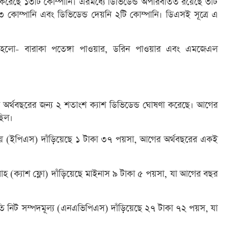
ণা করেছে ১৩টি কোম্পানি। এরমধ্যে ডিভিডেন্ড অপরিবর্তিত রয়েছে ৩টি
৩ কোম্পানি এবং ডিভিডেন্ড দেয়নি ২টি কোম্পানি। ডিএসই সূত্রে এ
টি হলো- বারাকা পতেঙ্গা পাওয়ার, ডরিন পাওয়ার এবং এমজেএল
ত অর্থবছরের জন্য ২ শতাংশ ক্যাশ ডিভিডেন্ড ঘোষণা করেছে। আগের
ছিল।
 আয় (ইপিএস) দাঁড়িয়েছে ১ টাকা ৩৭ পয়সা, আগের অর্থবছরের একই
্রবাহ (ক্যাশ ফ্লো) দাঁড়িয়েছে মাইনাস ৯ টাকা ৫ পয়সা, যা আগের বছর
তি নিট সম্পদমূল্য (এনএভিপিএস) দাঁড়িয়েছে ২৭ টাকা ৭২ পয়স, যা