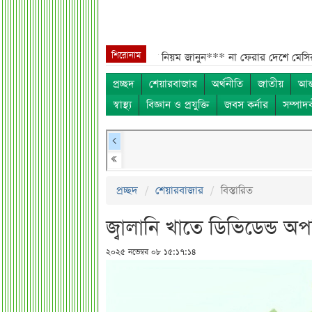
শিরোনাম
ে কী করতে হবে? সংবিধানের নিয়ম জানুন***
না ফেরার দেশে মেসির বাবা জর্জ, শ
প্রচ্ছদ
শেয়ারবাজার
অর্থনীতি
জাতীয়
আন্
স্বাস্থ্য
বিজ্ঞান ও প্রযুক্তি
জবস কর্নার
সম্পাদ
প্রচ্ছদ
শেয়ারবাজার
বিস্তারিত
জ্বালানি খাতে ডিভিডেন্ড অ
২০২৫ নভেম্বর ০৮ ১৫:১৭:১৪