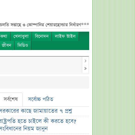
৩ কোম্পানির শেয়ারহোল্ডার নির্ধারণ***
চলতি সপ্তাহে ৭ কোম্পানির এজিএম***
 কথা
খেলাধুলা
বিনোদন
লাইফ স্টাইল
ও জীবন
ভিডিও
সর্বশেষ
সর্বোচ্চ পঠিত
সরকারের কাছে জামায়াতের ৭ প্রশ্ন
রাষ্ট্রপতি হতে চাইলে কী করতে হবে?
সংবিধানের নিয়ম জানুন