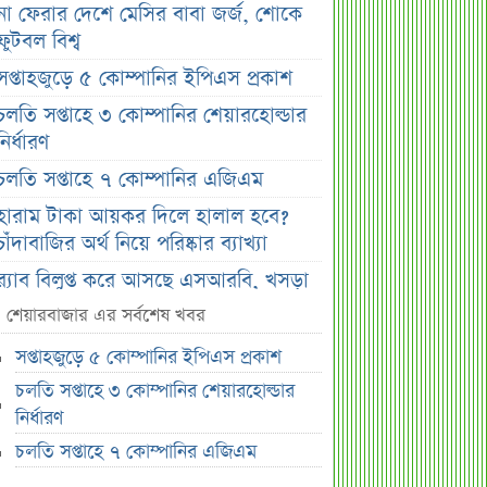
না ফেরার দেশে মেসির বাবা জর্জ, শোকে
ফুটবল বিশ্ব
সপ্তাহজুড়ে ৫ কোম্পানির ইপিএস প্রকাশ
চলতি সপ্তাহে ৩ কোম্পানির শেয়ারহোল্ডার
নির্ধারণ
চলতি সপ্তাহে ৭ কোম্পানির এজিএম
হারাম টাকা আয়কর দিলে হালাল হবে?
চাঁদাবাজির অর্থ নিয়ে পরিষ্কার ব্যাখ্যা
র‌্যাব বিলুপ্ত করে আসছে এসআরবি, খসড়া
আইনে যা থাকছে
শেয়ারবাজার এর সর্বশেষ খবর
চাঁদের ছায়ায় ঢেকে যাবে সূর্য, কবে ও
সপ্তাহজুড়ে ৫ কোম্পানির ইপিএস প্রকাশ
কোথায় দেখা যাবে বিরল দৃশ্য
চলতি সপ্তাহে ৩ কোম্পানির শেয়ারহোল্ডার
জুলাই জাদুঘরের অব্যবস্থাপনা নিয়ে ক্ষুব্ধ
নির্ধারণ
ফারুকী, দিলেন বড় পরামর্শ
চলতি সপ্তাহে ৭ কোম্পানির এজিএম
স্বর্ণের দামে বড় কাটছাঁট, নতুন দর