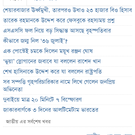
শেয়ারবাজার ঊর্ধ্বমুখী. তারপরও উধাও ২৩ হাজার বিও হিসাব
তারেক রহমানকে উদ্দেশ করে ফেসবুকে রহস্যময় প্রশ্ন
এসএসসি ফল নিয়ে বড় সিদ্ধান্ত আসছে বৃহস্পতিবার
কীভাবে জন্ম নিল ‘৩৬ জুলাই’?
এক পোস্টেই চমকে দিলেন ময়ূখ রঞ্জন ঘোষ
‘ভুয়া’ স্লোগানের জবাবে যা বললেন রাশেদ খান
শেখ হাসিনাকে উদ্দেশ করে যা বললেন রাষ্ট্রপতি
সব সম্পত্তি গৃহপরিচারিকার নামে লিখে গেলেন জনপ্রিয়
অভিনেতা
দুবাইয়ে মাত্র ২০ মিনিটে ৭ বিস্ফোরণ
জাকারবার্গকে ৩ দিনের আলটিমেটাম ভারতের
সরকারি ওয়েবসাইটে ‘Error 503’, কারণ জানালেন
জাতীয় এর সর্বশেষ খবর
উপদেষ্টা