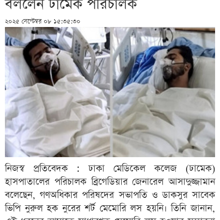
বললেন ঢামেক পরিচালক
২০২৫ সেপ্টেম্বর ০৮ ১৫:৩৫:৩০
নিজস্ব প্রতিবেদক : ঢাকা মেডিকেল কলেজ (ঢামেক)
হাসপাতালের পরিচালক ব্রিগেডিয়ার জেনারেল আসাদুজ্জামান
বলেছেন, গণঅধিকার পরিষদের সভাপতি ও ডাকসুর সাবেক
ভিপি নুরুল হক নুরের শর্ট মেমোরি লস হয়নি। তিনি জানান,