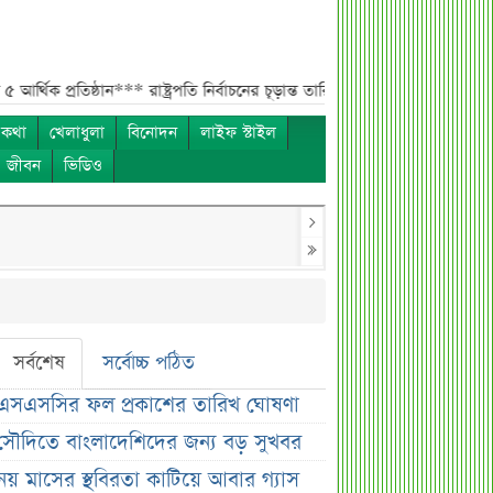
িষ্ঠান***
রাষ্ট্রপতি নির্বাচনের চূড়ান্ত তারিখ ঘোষণা***
সাকিবের বাড়িতে হামলার পর
 কথা
খেলাধুলা
বিনোদন
লাইফ স্টাইল
ও জীবন
ভিডিও
সর্বশেষ
সর্বোচ্চ পঠিত
এসএসসির ফল প্রকাশের তারিখ ঘোষণা
সৌদিতে বাংলাদেশিদের জন্য বড় সুখবর
নয় মাসের স্থবিরতা কাটিয়ে আবার গ্যাস