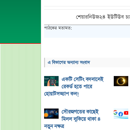
শেয়ারনিউজ২৪ ইউটিউব চ্য
পাঠকের মতামত:
এ বিভাগের অন্যান্য সংবাদ
একটি সেটিং বদলালেই
রেকর্ড হতে পারে
হোয়াটসঅ্যাপ কল!
সৌরজগতের কাছেই
মিলল লুকিয়ে থাকা ৪
নতুন নক্ষত্র