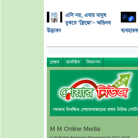
এসি নয়, এবার মানুষ
ঢুকবে ‘ফ্রিজে’— অভিনব
উদ্ভাবন
ব্যবহারক
প্রচ্ছদ
আর্কাইভ
বিজ্ঞাপন
M M Online Media
© All Rights Reserved Sharenews24 2011-2026