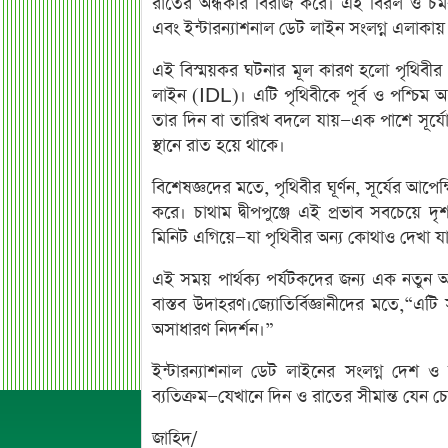
রাতের অন্ধকার বিরাজ করে। এই বিরল ও চমকপ্র
এবং ইন্টারন্যাশনাল ডেট লাইন সংলগ্ন এলাকায়
এই বিস্ময়কর ঘটনার মূল কারণ হলো পৃথিবীর সম
লাইন (IDL)। এটি পৃথিবীকে পূর্ব ও পশ্চিম
তার দিন বা তারিখ বদলে যায়—এক পাশে সূর্যোদয়,
স্থানে রাত হয়ে থাকে।
বিশেষজ্ঞদের মতে, পৃথিবীর ঘূর্ণন, সূর্যের আপে
করে। চাথাম দ্বীপপুঞ্জে এই প্রভাব সবচেয়ে দৃ
মিনিট এগিয়ে—যা পৃথিবীর অন্য কোথাও দেখা যা
এই সময় পার্থক্য পর্যটকদের জন্য এক নতুন অ
বাস্তব উদাহরণ।জ্যোতির্বিজ্ঞানীদের মতে,“এট
অসাধারণ নিদর্শন।”
ইন্টারন্যাশনাল ডেট লাইনের সংলগ্ন দেশ ও 
ব্যতিক্রম—যেখানে দিন ও রাতের সীমান্ত যেন চ
জাহিদ/