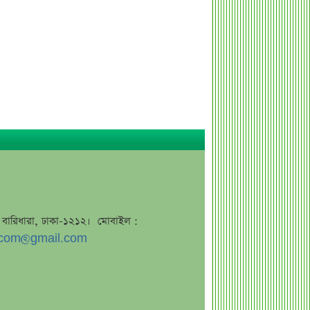
এসএসসি ফল নিয়ে বড় সিদ্ধান্ত আসছে
বৃহস্পতিবার
কীভাবে জন্ম নিল ‘৩৬ জুলাই’?
এক পোস্টেই চমকে দিলেন ময়ূখ রঞ্জন ঘোষ
‘ভুয়া’ স্লোগানের জবাবে যা বললেন রাশেদ
খান
শেখ হাসিনাকে উদ্দেশ করে যা বললেন
রাষ্ট্রপতি
সব সম্পত্তি গৃহপরিচারিকার নামে লিখে
গেলেন জনপ্রিয় অভিনেতা
দুবাইয়ে মাত্র ২০ মিনিটে ৭ বিস্ফোরণ
জে, বারিধারা, ঢাকা-১২১২। মোবাইল :
জাকারবার্গকে ৩ দিনের আলটিমেটাম
com@gmail.com
ভারতের
সরকারি ওয়েবসাইটে ‘Error 503’,
কারণ জানালেন উপদেষ্টা