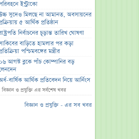
পরিবহনে ইন্ট্রাকো
উচ্চ সুদেও মিলছে না আমানত, অবসায়নের
প্রক্রিয়ায় ৫ আর্থিক প্রতিষ্ঠান
রাষ্ট্রপতি নির্বাচনের চূড়ান্ত তারিখ ঘোষণা
সাকিবের বাড়িতে হামলার পর কড়া
প্রতিক্রিয়া পশ্চিমবঙ্গের মন্ত্রীর
০৬ আগস্ট ব্লকে পাঁচ কোম্পানির বড়
লেনদেন
অর্ধ-বার্ষিক আর্থিক প্রতিবেদন নিয়ে আর্নিংস
ডিসক্লোজার করবে ব্র্যাক ব্যাংক
বিজ্ঞান ও প্রযুক্তি এর সর্বশেষ খবর
কর্ণফুলী ইন্স্যুরেন্সের অর্ধ-বার্ষিক সম্মেলন
বিজ্ঞান ও প্রযুক্তি - এর সব খবর
অনুষ্ঠিত
৭৫ হাজার ২৮৩ শেয়ার মনোনীত
উত্তরাধিকারীর নামে হস্তান্তর
আস্থা থাকলেও বাজারে অস্থিরতা, তদারকি