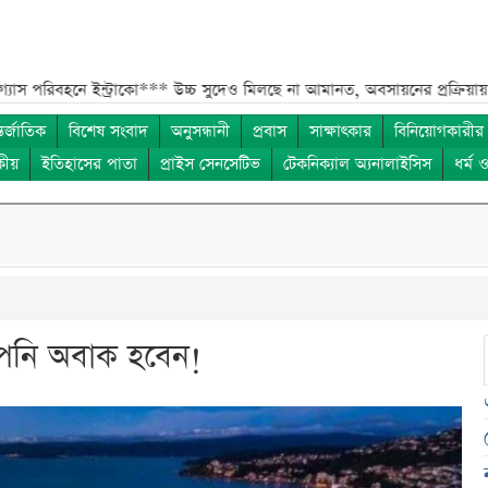
 ইন্ট্রাকো***
উচ্চ সুদেও মিলছে না আমানত, অবসায়নের প্রক্রিয়ায় ৫ আর্থিক প্রত
তর্জাতিক
বিশেষ সংবাদ
অনুসন্ধানী
প্রবাস
সাক্ষাৎকার
বিনিয়োগকারীর
কীয়
ইতিহাসের পাতা
প্রাইস সেনসেটিভ
টেকনিক্যাল অ্যনালাইসিস
ধর্ম 
পনি অবাক হবেন!