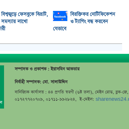
বিশ্বজুড়ে ফেসবুকে বিভ্রাট,
বিরক্তিকর নোটিফিকেশন
সমস্যায় লাখো
ও ট্যাগিং বন্ধ করবেন
ারী
যেভাবে
সম্পাদক ও প্রকাশক : ইয়াসমিন আকতার
নির্বাহী সম্পাদক: মো. সালাউদ্দিন
বানিজ্যিক কার্যালয় : ৪৪ প্রগতি স্বরণী (৬ষ্ট তলা), মেইন রোড, ব্লক-
০১৭২৭৭২০৭০৯, ০১৭১১-৯৯২৮২৪, ই-মেইল:
sharenews24.