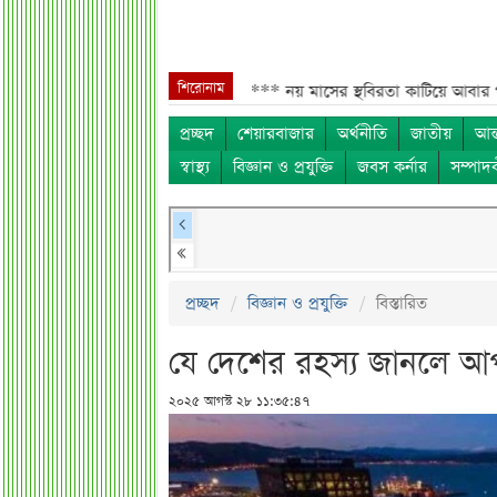
শিরোনাম
লাদেশিদের জন্য বড় সুখবর***
নয় মাসের স্থবিরতা কাটিয়ে আবার গ্যাস পরিবহনে
প্রচ্ছদ
শেয়ারবাজার
অর্থনীতি
জাতীয়
আন্
স্বাস্থ্য
বিজ্ঞান ও প্রযুক্তি
জবস কর্নার
সম্পাদ
প্রচ্ছদ
বিজ্ঞান ও প্রযুক্তি
বিস্তারিত
যে দেশের রহস্য জানলে আ
২০২৫ আগস্ট ২৮ ১১:৩৫:৪৭