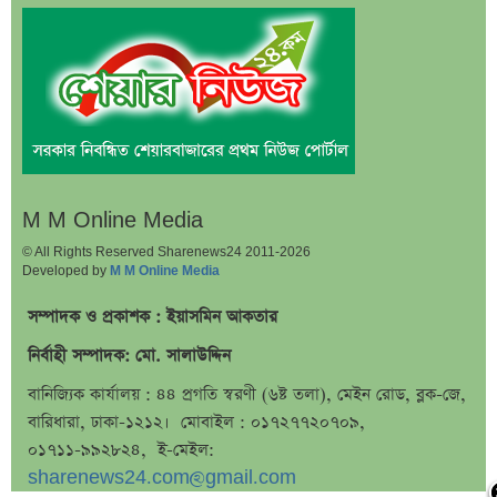
ড. ইউনূস বনাম তারেক রহমান—তুলনায় যা বললেন কাদের
সিদ্দিকী
বাজুসের নতুন ঘোষণা, রেকর্ড দামে সোনা বিক্রি শুরু
আইনি নোটিশ পাঠালেন আসিফ মাহমুদ, ৭ দিনের
আল্টিমেটাম
প্রশাসক সরল, নতুন অধ্যায়ে সোশ্যাল ইসলামী ব্যাংক
M M Online Media
ভারত ও আওয়ামী লীগ ইস্যুতে পররাষ্ট্র প্রতিমন্ত্রীর মন্তব্য
© All Rights Reserved Sharenews24 2011-2026
Developed by
M M Online Media
এসএসসির ফল প্রকাশের তারিখ ঘোষণা
সৌদিতে বাংলাদেশিদের জন্য বড় সুখবর
সম্পাদক ও প্রকাশক : ইয়াসমিন আকতার
নয় মাসের স্থবিরতা কাটিয়ে আবার গ্যাস পরিবহনে ইন্ট্রাকো
নির্বাহী সম্পাদক: মো. সালাউদ্দিন
উচ্চ সুদেও মিলছে না আমানত, অবসায়নের প্রক্রিয়ায় ৫
বানিজ্যিক কার্যালয় : ৪৪ প্রগতি স্বরণী (৬ষ্ট তলা), মেইন রোড, ব্লক-জে,
আর্থিক প্রতিষ্ঠান
বারিধারা, ঢাকা-১২১২। মোবাইল : ০১৭২৭৭২০৭০৯,
০১৭১১-৯৯২৮২৪, ই-মেইল:
রাষ্ট্রপতি নির্বাচনের চূড়ান্ত তারিখ ঘোষণা
sharenews24.com@gmail.com
সাকিবের বাড়িতে হামলার পর কড়া প্রতিক্রিয়া পশ্চিমবঙ্গের