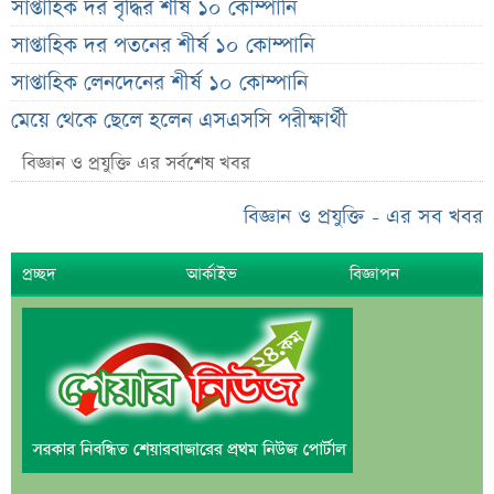
সাপ্তাহিক দর বৃদ্ধির শীর্ষ ১০ কোম্পানি
সাপ্তাহিক দর পতনের শীর্ষ ১০ কোম্পানি
সাপ্তাহিক লেনদেনের শীর্ষ ১০ কোম্পানি
মেয়ে থেকে ছেলে হলেন এসএসসি পরীক্ষার্থী
বিয়ের আগেই গর্ভবতী, মেয়েকে নদীতে ডুবিয়ে হত্যা বাবার
বিজ্ঞান ও প্রযুক্তি এর সর্বশেষ খবর
ভাইরাল মেসেজ নিয়ে ব্যাখ্যা দিলেন নাহিদ ইসলাম
বিজ্ঞান ও প্রযুক্তি - এর সব খবর
তাপমাত্রা নিয়ে নতুন পূর্বাভাস দিল আবহাওয়া অফিস
সহপাঠীদের ব্যক্তিগত ছবি বিদেশে পাঠানোর অভিযোগে উত্তাল
প্রচ্ছদ
আর্কাইভ
বিজ্ঞাপন
ইবি
ড. ইউনূস বনাম তারেক রহমান—তুলনায় যা বললেন কাদের
সিদ্দিকী
বাজুসের নতুন ঘোষণা, রেকর্ড দামে সোনা বিক্রি শুরু
আইনি নোটিশ পাঠালেন আসিফ মাহমুদ, ৭ দিনের
আল্টিমেটাম