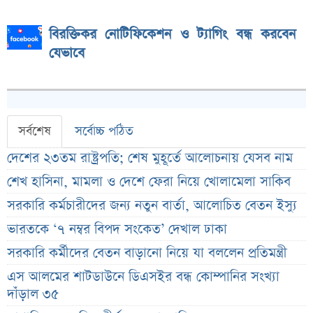
বিরক্তিকর নোটিফিকেশন ও ট্যাগিং বন্ধ করবেন
যেভাবে
সর্বশেষ
সর্বোচ্চ পঠিত
দেশের ২৩তম রাষ্ট্রপতি; শেষ মুহূর্তে আলোচনায় যেসব নাম
শেখ হাসিনা, মামলা ও দেশে ফেরা নিয়ে খোলামেলা সাকিব
সরকারি কর্মচারীদের জন্য নতুন বার্তা, আলোচিত বেতন ইস্যু
ভারতকে ‘৭ নম্বর বিপদ সংকেত’ দেখাল ঢাকা
সরকারি কর্মীদের বেতন বাড়ানো নিয়ে যা বললেন প্রতিমন্ত্রী
এস আলমের শাটডাউনে ডিএসইর বন্ধ কোম্পানির সংখ্যা
দাঁড়াল ৩৫