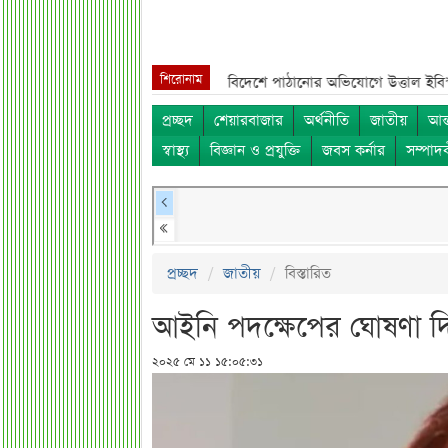
শিরোনাম
**
সহপাঠীদের ব্যক্তিগত ছবি বিদেশে পাঠানোর অভিযোগে উত্তাল ইবি***
ড. ইউন
প্রচ্ছদ
শেয়ারবাজার
অর্থনীতি
জাতীয়
আন্
স্বাস্থ্য
বিজ্ঞান ও প্রযুক্তি
জবস কর্নার
সম্পাদ
প্রচ্ছদ
জাতীয়
বিস্তারিত
আইনি পদক্ষেপের ঘোষণা দ
২০২৫ মে ১১ ১৫:০৫:৩১