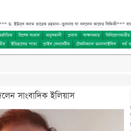
ূস বনাম তারেক রহমান—তুলনায় যা বললেন কাদের সিদ্দিকী***
বাজুসের নতুন ঘ
তর্জাতিক
বিশেষ সংবাদ
অনুসন্ধানী
প্রবাস
সাক্ষাৎকার
বিনিয়োগকারীর
কীয়
ইতিহাসের পাতা
প্রাইস সেনসেটিভ
টেকনিক্যাল অ্যনালাইসিস
ধর্ম 
িলেন সাংবাদিক ইলিয়াস