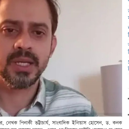
লগার, লেখক পিনাকী ভট্টাচার্য, সাংবাদিক ইলিয়াস হোসেন, ড. কনক