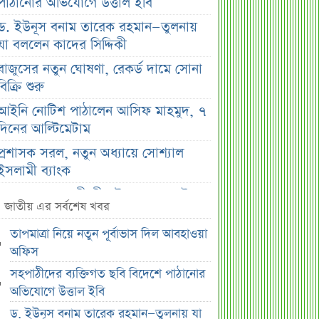
পাঠানোর অভিযোগে উত্তাল ইবি
ড. ইউনূস বনাম তারেক রহমান—তুলনায়
যা বললেন কাদের সিদ্দিকী
বাজুসের নতুন ঘোষণা, রেকর্ড দামে সোনা
বিক্রি শুরু
আইনি নোটিশ পাঠালেন আসিফ মাহমুদ, ৭
দিনের আল্টিমেটাম
প্রশাসক সরল, নতুন অধ্যায়ে সোশ্যাল
ইসলামী ব্যাংক
ভারত ও আওয়ামী লীগ ইস্যুতে পররাষ্ট্র
জাতীয় এর সর্বশেষ খবর
প্রতিমন্ত্রীর মন্তব্য
তাপমাত্রা নিয়ে নতুন পূর্বাভাস দিল আবহাওয়া
এসএসসির ফল প্রকাশের তারিখ ঘোষণা
অফিস
সৌদিতে বাংলাদেশিদের জন্য বড় সুখবর
সহপাঠীদের ব্যক্তিগত ছবি বিদেশে পাঠানোর
নয় মাসের স্থবিরতা কাটিয়ে আবার গ্যাস
অভিযোগে উত্তাল ইবি
পরিবহনে ইন্ট্রাকো
ড. ইউনূস বনাম তারেক রহমান—তুলনায় যা