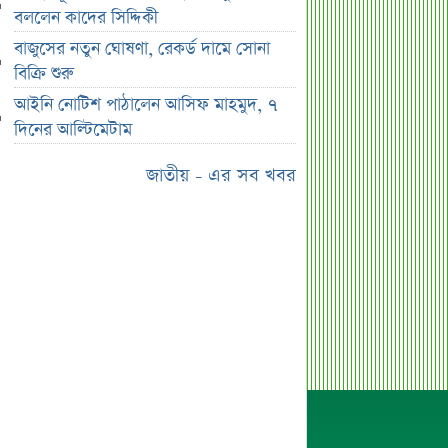
উচ্চ সুদেও মিলছে না আমানত, অবসায়নের
বললেন কাদের সিদ্দিকী
প্রক্রিয়ায় ৫ আর্থিক প্রতিষ্ঠান
বাজুসের নতুন ঘোষণা, রেকর্ড দামে সোনা
রাষ্ট্রপতি নির্বাচনের চূড়ান্ত তারিখ ঘোষণা
বিক্রি শুরু
সাকিবের বাড়িতে হামলার পর কড়া
আইনি নোটিশ পাঠালেন আসিফ মাহমুদ, ৭
প্রতিক্রিয়া পশ্চিমবঙ্গের মন্ত্রীর
দিনের আল্টিমেটাম
০৬ আগস্ট ব্লকে পাঁচ কোম্পানির বড়
জাতীয় - এর সব খবর
লেনদেন
অর্ধ-বার্ষিক আর্থিক প্রতিবেদন নিয়ে আর্নিংস
ডিসক্লোজার করবে ব্র্যাক ব্যাংক
কর্ণফুলী ইন্স্যুরেন্সের অর্ধ-বার্ষিক সম্মেলন
অনুষ্ঠিত
৭৫ হাজার ২৮৩ শেয়ার মনোনীত
উত্তরাধিকারীর নামে হস্তান্তর
আস্থা থাকলেও বাজারে অস্থিরতা, তদারকি
বাড়ানোর পরামর্শ