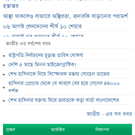
হস্তান্তর
আস্থা থাকলেও বাজারে অস্থিরতা, তদারকি বাড়ানোর পরামর্শ
০৬ আগস্ট লেনদেনের শীর্ষ ১০ শেয়ার
০৬ আগস্ট দর পতনের শীর্ষ ১০ শেয়ার
জাতীয় এর সর্বশেষ খবর
০৬ আগস্ট দর বৃদ্ধির শীর্ষ ১০ শেয়ার
রাষ্ট্রপতি নির্বাচনের চূড়ান্ত তারিখ ঘোষণা
দেশি ৫ মাছে মিলল মাইক্রোপ্লাস্টিক!
দেশি ৫ মাছে মিলল মাইক্রোপ্লাস্টিক!
শেয়ার দাম অস্বাভাবিক বাড়ায় ডিএসইর সতর্কবার্তা
শেখ হাসিনাকে নিয়ে বিস্ফোরক মন্তব্য সোহেল তাজের
প্রায় ২ কোটি শেয়ার বিক্রির ঘোষণা
হাসিনার প্রোগ্রাম থেকে যে কারণে বের হয়ে গেলেন ৪৪০০০
উৎপাদন বন্ধের কারণ জানালো এস আলম কোল্ড রোল্ড স্টিল
দর্শক
ইউরোপে কার্যক্রম সম্প্রসারণে পর্তুগালে প্রথম চালান রপ্তানি
শেখ হাসিনার বক্তব্য ঘিরে ভারতকে কড়া বার্তা বাংলাদেশের
রেনাটার
জাতীয় - এর সব খবর
শেখ হাসিনাকে নিয়ে বিস্ফোরক মন্তব্য সোহেল তাজের
ন্যাশনাল ফিড মিলের দ্বিতীয় প্রান্তিক প্রকাশ
প্রচ্ছদ
আর্কাইভ
বিজ্ঞাপন