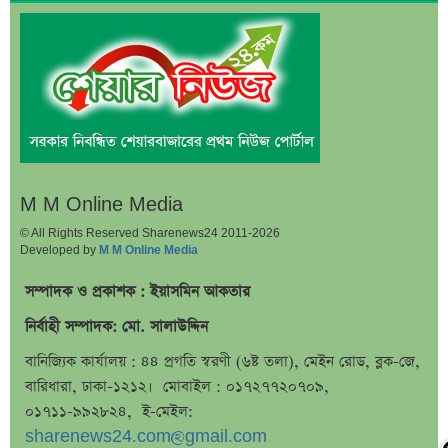
বাজুসের নতুন ঘোষণা, স্বর্ণের দামে ইতিহাসের বড় উল্লম্ফন
হাসিনার প্রোগ্রাম থেকে যে কারণে বের হয়ে গেলেন ৪৪০০০
দর্শক
শেখ হাসিনার বক্তব্য ঘিরে ভারতকে কড়া বার্তা বাংলাদেশের
বাংলাদেশ নিয়ে নতুন বিতর্ক, মুখ খুললেন সজীব ওয়াজেদ জয়
শেয়ারবাজার উত্থানের নেতৃত্বে মিউচুয়াল ফান্ড
শেয়ারবাজার ঊর্ধ্বমুখী. তারপরও উধাও ২৩ হাজার বিও হিসাব
M M Online Media
তারেক রহমানকে উদ্দেশ করে ফেসবুকে রহস্যময় প্রশ্ন
© All Rights Reserved Sharenews24 2011-2026
Developed by
M M Online Media
এসএসসি ফল নিয়ে বড় সিদ্ধান্ত আসছে বৃহস্পতিবার
সম্পাদক ও প্রকাশক : ইয়াসমিন আকতার
কীভাবে জন্ম নিল ‘৩৬ জুলাই’?
নির্বাহী সম্পাদক: মো. সালাউদ্দিন
এক পোস্টেই চমকে দিলেন ময়ূখ রঞ্জন ঘোষ
বানিজ্যিক কার্যালয় : ৪৪ প্রগতি স্বরণী (৬ষ্ট তলা), মেইন রোড, ব্লক-জে,
‘ভুয়া’ স্লোগানের জবাবে যা বললেন রাশেদ খান
বারিধারা, ঢাকা-১২১২। মোবাইল : ০১৭২৭৭২০৭০৯,
শেখ হাসিনাকে উদ্দেশ করে যা বললেন রাষ্ট্রপতি
০১৭১১-৯৯২৮২৪, ই-মেইল:
সব সম্পত্তি গৃহপরিচারিকার নামে লিখে গেলেন জনপ্রিয়
sharenews24.com@gmail.com