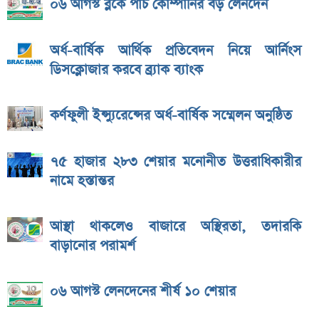
০৬ আগস্ট ব্লকে পাঁচ কোম্পানির বড় লেনদেন
অর্ধ-বার্ষিক আর্থিক প্রতিবেদন নিয়ে আর্নিংস
ডিসক্লোজার করবে ব্র্যাক ব্যাংক
কর্ণফুলী ইন্স্যুরেন্সের অর্ধ-বার্ষিক সম্মেলন অনুষ্ঠিত
৭৫ হাজার ২৮৩ শেয়ার মনোনীত উত্তরাধিকারীর
নামে হস্তান্তর
আস্থা থাকলেও বাজারে অস্থিরতা, তদারকি
বাড়ানোর পরামর্শ
০৬ আগস্ট লেনদেনের শীর্ষ ১০ শেয়ার