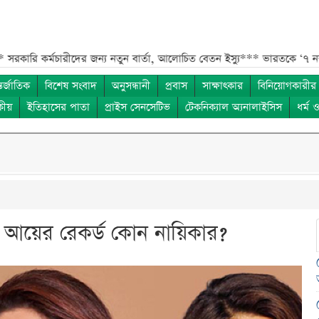
মচারীদের জন্য নতুন বার্তা, আলোচিত বেতন ইস্যু***
ভারতকে ‘৭ নম্বর বিপদ সং
তর্জাতিক
বিশেষ সংবাদ
অনুসন্ধানী
প্রবাস
সাক্ষাৎকার
বিনিয়োগকারীর
কীয়
ইতিহাসের পাতা
প্রাইস সেনসেটিভ
টেকনিক্যাল অ্যনালাইসিস
ধর্ম 
চ আয়ের রেকর্ড কোন নায়িকার?