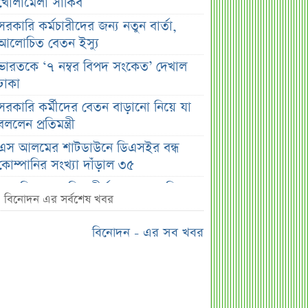
খোলামেলা সাকিব
সরকারি কর্মচারীদের জন্য নতুন বার্তা,
আলোচিত বেতন ইস্যু
ভারতকে ‘৭ নম্বর বিপদ সংকেত’ দেখাল
ঢাকা
সরকারি কর্মীদের বেতন বাড়ানো নিয়ে যা
বললেন প্রতিমন্ত্রী
এস আলমের শাটডাউনে ডিএসইর বন্ধ
কোম্পানির সংখ্যা দাঁড়াল ৩৫
সাপ্তাহিক দর বৃদ্ধির শীর্ষ ১০ কোম্পানি
বিনোদন এর সর্বশেষ খবর
সাপ্তাহিক দর পতনের শীর্ষ ১০ কোম্পানি
বিনোদন - এর সব খবর
সাপ্তাহিক লেনদেনের শীর্ষ ১০ কোম্পানি
মেয়ে থেকে ছেলে হলেন এসএসসি
পরীক্ষার্থী
বিয়ের আগেই গর্ভবতী, মেয়েকে নদীতে