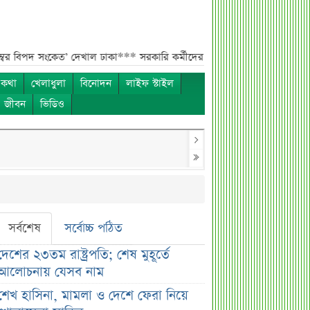
কেত’ দেখাল ঢাকা***
সরকারি কর্মীদের বেতন বাড়ানো নিয়ে যা বললেন প্রতিমন্ত্র
 কথা
খেলাধুলা
বিনোদন
লাইফ স্টাইল
ও জীবন
ভিডিও
সর্বশেষ
সর্বোচ্চ পঠিত
দেশের ২৩তম রাষ্ট্রপতি; শেষ মুহূর্তে
আলোচনায় যেসব নাম
শেখ হাসিনা, মামলা ও দেশে ফেরা নিয়ে