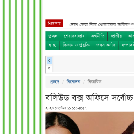
শিরোনাম
ম***
শেখ হাসিনা, মামলা ও দেশে ফেরা নিয়ে খোলামেলা সাকিব***
সরকারি কর্
প্রচ্ছদ
শেয়ারবাজার
অর্থনীতি
জাতীয়
আন্
স্বাস্থ্য
বিজ্ঞান ও প্রযুক্তি
জবস কর্নার
সম্পাদ
প্রচ্ছদ
বিনোদন
বিস্তারিত
বলিউড বক্স অফিসে সর্বোচ্
২০২৩ সেপ্টেম্বর ১১ ১১:০৪:৫৭