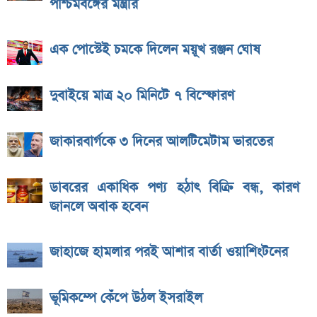
পশ্চিমবঙ্গের মন্ত্রীর
এক পোস্টেই চমকে দিলেন ময়ূখ রঞ্জন ঘোষ
দুবাইয়ে মাত্র ২০ মিনিটে ৭ বিস্ফোরণ
জাকারবার্গকে ৩ দিনের আলটিমেটাম ভারতের
ডাবরের একাধিক পণ্য হঠাৎ বিক্রি বন্ধ, কারণ
জানলে অবাক হবেন
জাহাজে হামলার পরই আশার বার্তা ওয়াশিংটনের
ভূমিকম্পে কেঁপে উঠল ইসরাইল