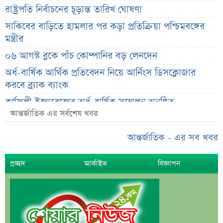
রাষ্ট্রপতি নির্বাচনের চূড়ান্ত তারিখ ঘোষণা
সাকিবের বাড়িতে হামলার পর কড়া প্রতিক্রিয়া পশ্চিমবঙ্গের
মন্ত্রীর
০৬ আগস্ট ব্লকে পাঁচ কোম্পানির বড় লেনদেন
অর্ধ-বার্ষিক আর্থিক প্রতিবেদন নিয়ে আর্নিংস ডিসক্লোজার
করবে ব্র্যাক ব্যাংক
কর্ণফুলী ইন্স্যুরেন্সের অর্ধ-বার্ষিক সম্মেলন অনুষ্ঠিত
আন্তর্জাতিক এর সর্বশেষ খবর
৭৫ হাজার ২৮৩ শেয়ার মনোনীত উত্তরাধিকারীর নামে
হস্তান্তর
আন্তর্জাতিক - এর সব খবর
আস্থা থাকলেও বাজারে অস্থিরতা, তদারকি বাড়ানোর পরামর্শ
প্রচ্ছদ
আর্কাইভ
বিজ্ঞাপন
০৬ আগস্ট লেনদেনের শীর্ষ ১০ শেয়ার
০৬ আগস্ট দর পতনের শীর্ষ ১০ শেয়ার
০৬ আগস্ট দর বৃদ্ধির শীর্ষ ১০ শেয়ার
দেশি ৫ মাছে মিলল মাইক্রোপ্লাস্টিক!