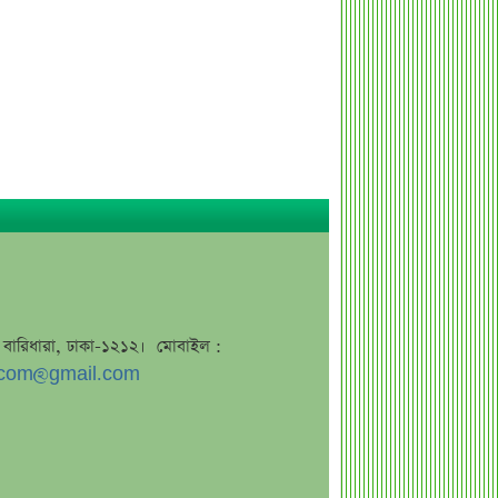
ডিএসইর প্যানেল অডিটর হতে আবেদন
আহ্বান
লেনদেন ব্যবস্থার বাইরে ১৬ লাখের বেশি
শেয়ার হস্তান্তরের অনুমোদন
বাণিজ্যিক ব্যাংক নিয়ে উদ্বেগ প্রকাশ
করলেন বাংলাদেশ ব্যাংকের গভর্নর
বিদ্যুৎ বিল বিতর্কে নতুন আলোচনার জন্ম
দিলেন মাওলানা আজহারি
প্রধানমন্ত্রীর হাত ধরে যাত্রা শুরু জুলাই স্মৃতি
জাদুঘরের, জানা গেল প্রবেশমূল্য
০৪ আগস্ট ব্লকে পাঁচ কোম্পানির বড়
জে, বারিধারা, ঢাকা-১২১২। মোবাইল :
লেনদেন
com@gmail.com
০৪ আগস্ট লেনদেনের শীর্ষ ১০ শেয়ার
০৪ আগস্ট দর পতনের শীর্ষ ১০ শেয়ার
সীমিত পরিসরে ওঠানামা করছে বাজার,