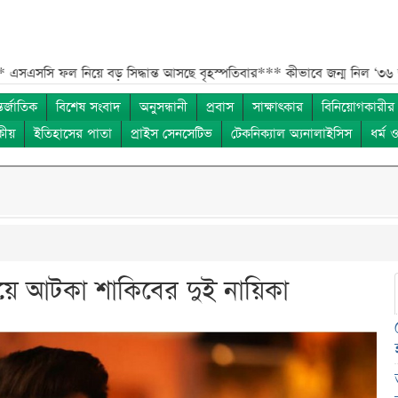
ল নিয়ে বড় সিদ্ধান্ত আসছে বৃহস্পতিবার***
কীভাবে জন্ম নিল ‘৩৬ জুলাই’?**
তর্জাতিক
বিশেষ সংবাদ
অনুসন্ধানী
প্রবাস
সাক্ষাৎকার
বিনিয়োগকারীর
কীয়
ইতিহাসের পাতা
প্রাইস সেনসেটিভ
টেকনিক্যাল অ্যনালাইসিস
ধর্ম 
ইয়ে আটকা শাকিবের দুই নায়িকা