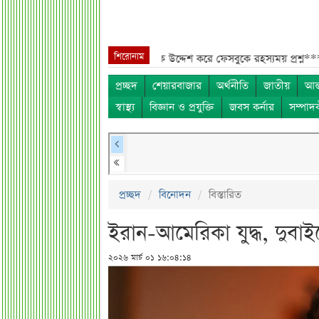
শিরোনাম
ও হিসাব***
তারেক রহমানকে উদ্দেশ করে ফেসবুকে রহস্যময় প্রশ্ন***
এসএসসি ফ
প্রচ্ছদ
শেয়ারবাজার
অর্থনীতি
জাতীয়
আন্
স্বাস্থ্য
বিজ্ঞান ও প্রযুক্তি
জবস কর্নার
সম্পাদ
প্রচ্ছদ
বিনোদন
বিস্তারিত
ইরান-আমেরিকা যুদ্ধ, দুবা
২০২৬ মার্চ ০১ ১৬:০৪:১৪