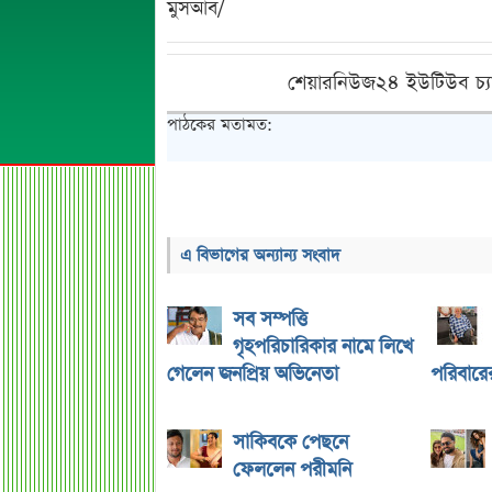
মুসআব/
শেয়ারনিউজ২৪ ইউটিউব চ্য
পাঠকের মতামত:
এ বিভাগের অন্যান্য সংবাদ
সব সম্পত্তি
গৃহপরিচারিকার নামে লিখে
গেলেন জনপ্রিয় অভিনেতা
পরিবারের 
সাকিবকে পেছনে
ফেললেন পরীমনি