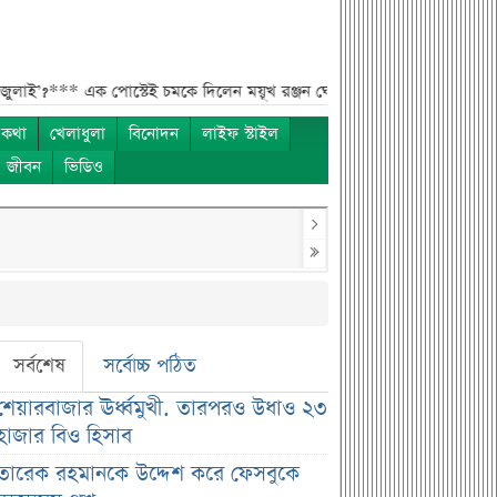
*
এক পোস্টেই চমকে দিলেন ময়ূখ রঞ্জন ঘোষ***
‘ভুয়া’ স্লোগানের জবাবে যা 
 কথা
খেলাধুলা
বিনোদন
লাইফ স্টাইল
ও জীবন
ভিডিও
সর্বশেষ
সর্বোচ্চ পঠিত
শেয়ারবাজার ঊর্ধ্বমুখী. তারপরও উধাও ২৩
হাজার বিও হিসাব
তারেক রহমানকে উদ্দেশ করে ফেসবুকে