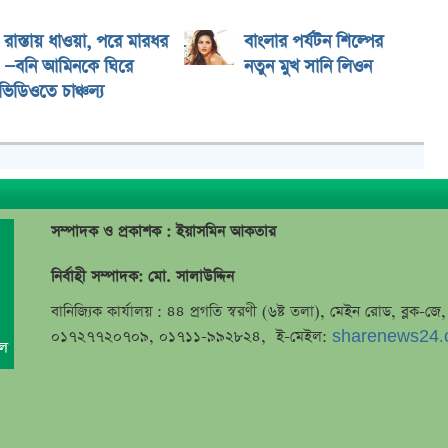
রাস্তায় ধাওয়া, পরে মারধর
বাংলার পর্যটন শিল্পের
—বনি আমিনকে ঘিরে
নতুন মুখ সানি লিওন
িডিওতে চাঞ্চল্য
সম্পাদক ও প্রকাশক : ইয়াসমিন আকতার
নির্বাহী সম্পাদক: মো. সালাউদ্দিন
বানিজ্যিক কার্যালয় : ৪৪ প্রগতি স্বরণী (৬ষ্ট তলা), মেইন রোড, ব্লক-
০১৭২৭৭২০৭০৯, ০১৭১১-৯৯২৮২৪, ই-মেইল:
sharenews24.