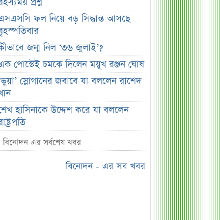
রহস্যময় প্রশ্ন
এসএসসি ফল নিয়ে বড় সিদ্ধান্ত আসছে
বৃহস্পতিবার
কীভাবে জন্ম নিল ‘৩৬ জুলাই’?
এক পোস্টেই চমকে দিলেন ময়ূখ রঞ্জন ঘোষ
‘ভুয়া’ স্লোগানের জবাবে যা বললেন রাশেদ
খান
শেখ হাসিনাকে উদ্দেশ করে যা বললেন
রাষ্ট্রপতি
সব সম্পত্তি গৃহপরিচারিকার নামে লিখে
বিনোদন এর সর্বশেষ খবর
গেলেন জনপ্রিয় অভিনেতা
বিনোদন - এর সব খবর
দুবাইয়ে মাত্র ২০ মিনিটে ৭ বিস্ফোরণ
জাকারবার্গকে ৩ দিনের আলটিমেটাম
ভারতের
সরকারি ওয়েবসাইটে ‘Error 503’,