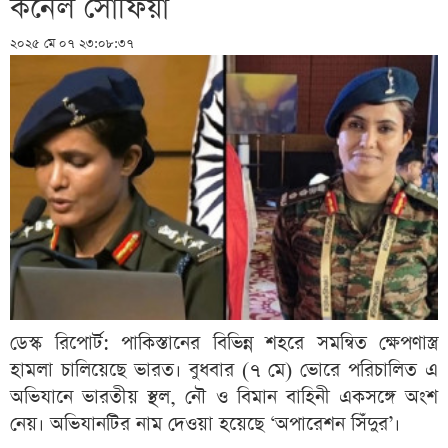
কর্নেল সোফিয়া
২০২৫ মে ০৭ ২৩:০৮:৩৭
ডেস্ক রিপোর্ট: পাকিস্তানের বিভিন্ন শহরে সমন্বিত ক্ষেপণাস্ত্র
হামলা চালিয়েছে ভারত। বুধবার (৭ মে) ভোরে পরিচালিত এ
অভিযানে ভারতীয় স্থল, নৌ ও বিমান বাহিনী একসঙ্গে অংশ
নেয়। অভিযানটির নাম দেওয়া হয়েছে ‘অপারেশন সিঁদুর’।