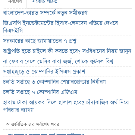
সর্বশেষ
সর্বোচ্চ পঠিত
বাংলাদেশ-ভারত সম্পর্কে নতুন সমীকরণ
জিএসপি ইনভেস্টমেন্টের হিসাব-লেনদেন খতিয়ে দেখবে
বিএসইসি
সরকারের কাছে জামায়াতের ৭ প্রশ্ন
রাষ্ট্রপতি হতে চাইলে কী করতে হবে? সংবিধানের নিয়ম জানুন
না ফেরার দেশে মেসির বাবা জর্জ, শোকে ফুটবল বিশ্ব
সপ্তাহজুড়ে ৫ কোম্পানির ইপিএস প্রকাশ
চলতি সপ্তাহে ৩ কোম্পানির শেয়ারহোল্ডার নির্ধারণ
চলতি সপ্তাহে ৭ কোম্পানির এজিএম
হারাম টাকা আয়কর দিলে হালাল হবে? চাঁদাবাজির অর্থ নিয়ে
পরিষ্কার ব্যাখ্যা
র‌্যাব বিলুপ্ত করে আসছে এসআরবি, খসড়া আইনে যা থাকছে
আন্তর্জাতিক এর সর্বশেষ খবর
চাঁদের ছায়ায় ঢেকে যাবে সূর্য, কবে ও কোথায় দেখা যাবে