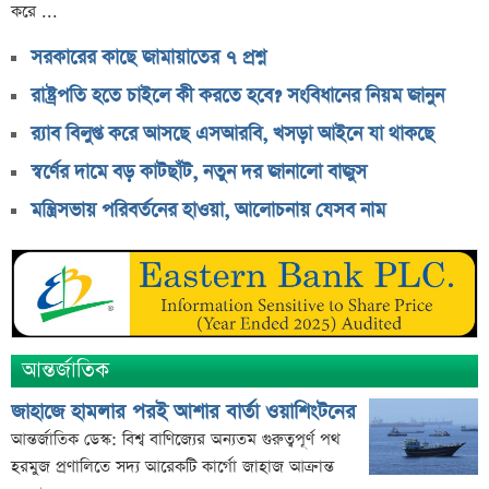
৭৫ হাজার ২৮৩ শেয়ার মনোনীত উত্তরাধিকারীর নামে
করে ...
হস্তান্তর
সরকারের কাছে জামায়াতের ৭ প্রশ্ন
আস্থা থাকলেও বাজারে অস্থিরতা, তদারকি বাড়ানোর পরামর্শ
রাষ্ট্রপতি হতে চাইলে কী করতে হবে? সংবিধানের নিয়ম জানুন
০৬ আগস্ট লেনদেনের শীর্ষ ১০ শেয়ার
র‌্যাব বিলুপ্ত করে আসছে এসআরবি, খসড়া আইনে যা থাকছে
০৬ আগস্ট দর পতনের শীর্ষ ১০ শেয়ার
স্বর্ণের দামে বড় কাটছাঁট, নতুন দর জানালো বাজুস
০৬ আগস্ট দর বৃদ্ধির শীর্ষ ১০ শেয়ার
মন্ত্রিসভায় পরিবর্তনের হাওয়া, আলোচনায় যেসব নাম
দেশি ৫ মাছে মিলল মাইক্রোপ্লাস্টিক!
শেয়ার দাম অস্বাভাবিক বাড়ায় ডিএসইর সতর্কবার্তা
প্রায় ২ কোটি শেয়ার বিক্রির ঘোষণা
উৎপাদন বন্ধের কারণ জানালো এস আলম কোল্ড রোল্ড স্টিল
ইউরোপে কার্যক্রম সম্প্রসারণে পর্তুগালে প্রথম চালান রপ্তানি
আন্তর্জাতিক
রেনাটার
জাহাজে হামলার পরই আশার বার্তা ওয়াশিংটনের
আন্তর্জাতিক ডেস্ক: বিশ্ব বাণিজ্যের অন্যতম গুরুত্বপূর্ণ পথ
হরমুজ প্রণালিতে সদ্য আরেকটি কার্গো জাহাজ আক্রান্ত