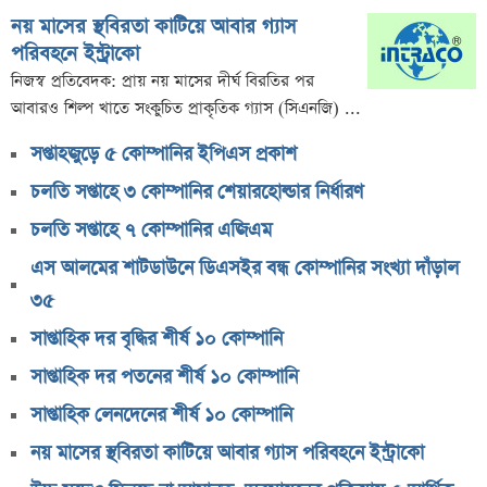
সাপ্তাহিক দর বৃদ্ধির শীর্ষ ১০ কোম্পানি
নয় মাসের স্থবিরতা কাটিয়ে আবার গ্যাস
সাপ্তাহিক দর পতনের শীর্ষ ১০ কোম্পানি
পরিবহনে ইন্ট্রাকো
সাপ্তাহিক লেনদেনের শীর্ষ ১০ কোম্পানি
নিজস্ব প্রতিবেদক: প্রায় নয় মাসের দীর্ঘ বিরতির পর
আবারও শিল্প খাতে সংকুচিত প্রাকৃতিক গ্যাস (সিএনজি) ...
মেয়ে থেকে ছেলে হলেন এসএসসি পরীক্ষার্থী
বিয়ের আগেই গর্ভবতী, মেয়েকে নদীতে ডুবিয়ে হত্যা বাবার
সপ্তাহজুড়ে ৫ কোম্পানির ইপিএস প্রকাশ
ভাইরাল মেসেজ নিয়ে ব্যাখ্যা দিলেন নাহিদ ইসলাম
চলতি সপ্তাহে ৩ কোম্পানির শেয়ারহোল্ডার নির্ধারণ
তাপমাত্রা নিয়ে নতুন পূর্বাভাস দিল আবহাওয়া অফিস
চলতি সপ্তাহে ৭ কোম্পানির এজিএম
সহপাঠীদের ব্যক্তিগত ছবি বিদেশে পাঠানোর অভিযোগে উত্তাল
এস আলমের শাটডাউনে ডিএসইর বন্ধ কোম্পানির সংখ্যা দাঁড়াল
ইবি
৩৫
ড. ইউনূস বনাম তারেক রহমান—তুলনায় যা বললেন কাদের
সাপ্তাহিক দর বৃদ্ধির শীর্ষ ১০ কোম্পানি
সিদ্দিকী
সাপ্তাহিক দর পতনের শীর্ষ ১০ কোম্পানি
বাজুসের নতুন ঘোষণা, রেকর্ড দামে সোনা বিক্রি শুরু
সাপ্তাহিক লেনদেনের শীর্ষ ১০ কোম্পানি
আইনি নোটিশ পাঠালেন আসিফ মাহমুদ, ৭ দিনের
নয় মাসের স্থবিরতা কাটিয়ে আবার গ্যাস পরিবহনে ইন্ট্রাকো
আল্টিমেটাম