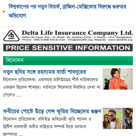
বিশ্বকাপের পর নতুন বিতর্ক, ব্রাজিল-মেক্সিকোর বিরুদ্ধে গুরুতর
অভিযোগ
বিনোদন
নতুন ছবির সঙ্গে রহস্যময় বার্তা শাবনূরের
বিনোদন প্রতিবেদক: একসময় ঢালিউডের শীর্ষ নায়িকাদের
একজন ছিলেন শাবনূর। বর্তমানে সিনেমায় নিয়মিত দেখা না
গেলেও ...
কবীরের পোস্টে উড়ে গেল কৃতির বিচ্ছেদের গুঞ্জন
বিনোদন প্রতিবেদক: বলিউড অভিনেত্রী কৃতি শ্যানন ও
ব্রিটিশ ব্যবসায়ী কবীর বাহিয়ার সম্পর্ক নিয়ে চলমান
জল্পনার ...