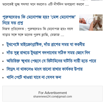
অনেকেই তুচ্ছ সমস্যা মনে করলেও এটি দীর্ঘদিন অবহেলা করলে ...
পুরুষদেরও কি মেনোপজ হয়? ‘মেল মেনোপজ’
নিয়ে যত প্রশ্ন
নিজস্ব প্রতিবেদক : পুরুষদেরও কি মেনোপজ হয়? বয়স
বাড়ার সঙ্গে সঙ্গে অনেক পুরুষ ক্লান্তি, মেজাজ ...
টুথপেস্টে মাইক্রোপ্লাস্টিক, দাঁত ব্রাশের সময় যা করনীয়
দাঁত সুস্থ রাখতে টুথব্রাশ বদলানোর সঠিক সময় জেনে নিন
অতিরিক্ত ক্ষুধার পেছনে যে ভিটামিনের ঘাটতি দায়ী হতে পারে
বিদ্যুৎ না থাকলেও মাংস ভালো রাখার কার্যকর উপায়
খালি পেটে খাওয়া যাবে না যেসব ফল
For Advertisement
sharenews24.com@gmail.com