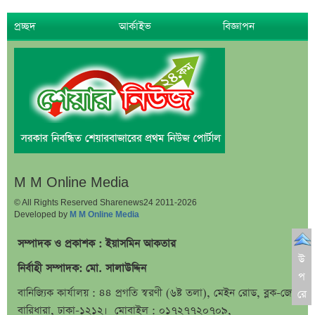
প্রচ্ছদ
আর্কাইভ
বিজ্ঞাপন
M M Online Media
© All Rights Reserved Sharenews24 2011-2026
Developed by
M M Online Media
সম্পাদক ও প্রকাশক : ইয়াসমিন আকতার
উ
নির্বাহী সম্পাদক: মো. সালাউদ্দিন
প
বানিজ্যিক কার্যালয় : ৪৪ প্রগতি স্বরণী (৬ষ্ট তলা), মেইন রোড, ব্লক-জে,
রে
বারিধারা, ঢাকা-১২১২। মোবাইল : ০১৭২৭৭২০৭০৯,