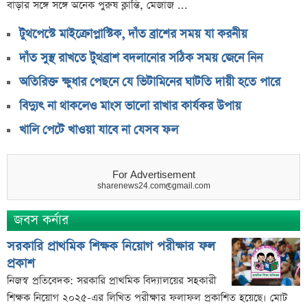
বাড়ার সঙ্গে সঙ্গে অনেক পুরুষ ক্লান্তি, মেজাজ ...
টুথপেস্টে মাইক্রোপ্লাস্টিক, দাঁত ব্রাশের সময় যা করনীয়
দাঁত সুস্থ রাখতে টুথব্রাশ বদলানোর সঠিক সময় জেনে নিন
অতিরিক্ত ক্ষুধার পেছনে যে ভিটামিনের ঘাটতি দায়ী হতে পারে
বিদ্যুৎ না থাকলেও মাংস ভালো রাখার কার্যকর উপায়
খালি পেটে খাওয়া যাবে না যেসব ফল
For Advertisement
sharenews24.com@gmail.com
জবস কর্নার
সরকারি প্রাথমিক শিক্ষক নিয়োগ পরীক্ষার ফল
প্রকাশ
নিজস্ব প্রতিবেদক: সরকারি প্রাথমিক বিদ্যালয়ের সহকারী
শিক্ষক নিয়োগ ২০২৫-এর লিখিত পরীক্ষার ফলাফল প্রকাশিত হয়েছে। মোট