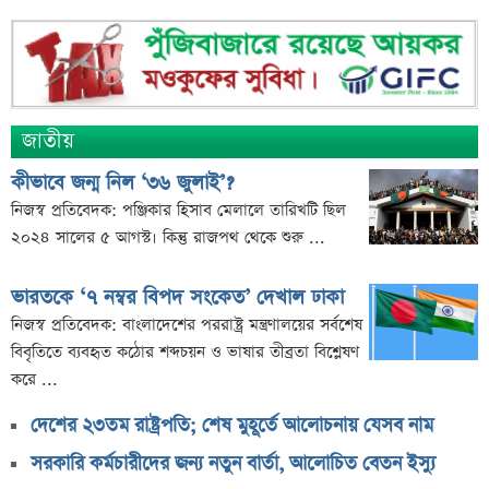
০৬ আগস্ট দর বৃদ্ধির শীর্ষ ১০ শেয়ার
দেশি ৫ মাছে মিলল মাইক্রোপ্লাস্টিক!
শেয়ার দাম অস্বাভাবিক বাড়ায় ডিএসইর সতর্কবার্তা
প্রায় ২ কোটি শেয়ার বিক্রির ঘোষণা
জাতীয়
উৎপাদন বন্ধের কারণ জানালো এস আলম কোল্ড রোল্ড স্টিল
কীভাবে জন্ম নিল ‘৩৬ জুলাই’?
ইউরোপে কার্যক্রম সম্প্রসারণে পর্তুগালে প্রথম চালান রপ্তানি
নিজস্ব প্রতিবেদক: পঞ্জিকার হিসাব মেলালে তারিখটি ছিল
রেনাটার
২০২৪ সালের ৫ আগস্ট। কিন্তু রাজপথ থেকে শুরু ...
শেখ হাসিনাকে নিয়ে বিস্ফোরক মন্তব্য সোহেল তাজের
ভারতকে ‘৭ নম্বর বিপদ সংকেত’ দেখাল ঢাকা
ন্যাশনাল ফিড মিলের দ্বিতীয় প্রান্তিক প্রকাশ
নিজস্ব প্রতিবেদক: বাংলাদেশের পররাষ্ট্র মন্ত্রণালয়ের সর্বশেষ
বাজুসের নতুন ঘোষণা, স্বর্ণের দামে ইতিহাসের বড় উল্লম্ফন
বিবৃতিতে ব্যবহৃত কঠোর শব্দচয়ন ও ভাষার তীব্রতা বিশ্লেষণ
হাসিনার প্রোগ্রাম থেকে যে কারণে বের হয়ে গেলেন ৪৪০০০
করে ...
দর্শক
দেশের ২৩তম রাষ্ট্রপতি; শেষ মুহূর্তে আলোচনায় যেসব নাম
শেখ হাসিনার বক্তব্য ঘিরে ভারতকে কড়া বার্তা বাংলাদেশের
সরকারি কর্মচারীদের জন্য নতুন বার্তা, আলোচিত বেতন ইস্যু
বাংলাদেশ নিয়ে নতুন বিতর্ক, মুখ খুললেন সজীব ওয়াজেদ জয়