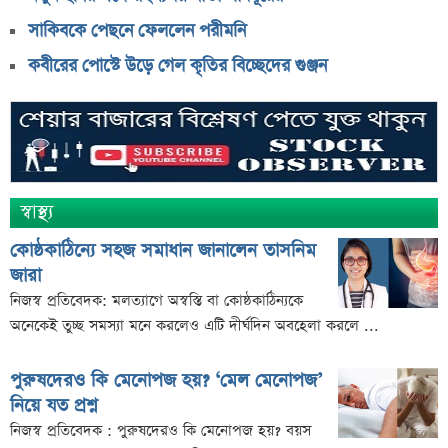
সাকিবকে পেছনে ফেললেন পরীমনি
কবীরের পোস্টে উড়ে গেল কৃতির বিচ্ছেদের গুঞ্জন
স্বাস্থ্য
কোষ্ঠকাঠিন্যে সহজ সমাধান জানালেন তাসনিম
জারা
নিজস্ব প্রতিবেদক: মলত্যাগে অস্বস্তি বা কোষ্ঠকাঠিন্যকে
অনেকেই তুচ্ছ সমস্যা মনে করলেও এটি দীর্ঘদিন অবহেলা করলে ...
পুরুষদেরও কি মেনোপজ হয়? ‘মেল মেনোপজ’
নিয়ে যত প্রশ্ন
নিজস্ব প্রতিবেদক : পুরুষদেরও কি মেনোপজ হয়? বয়স