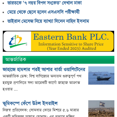
ভারতকে ‘৭ নম্বর বিপদ সংকেত’ দেখাল ঢাকা
শেয়ারবাজার উত্থানের নেতৃত্বে মিউচুয়াল ফান্ড
মেয়ে থেকে ছেলে হলেন এসএসসি পরীক্ষার্থী
শেয়ারবাজার ঊর্ধ্বমুখী. তারপরও উধাও ২৩ হাজার বিও হিসাব
ভাইরাল মেসেজ নিয়ে ব্যাখ্যা দিলেন নাহিদ ইসলাম
তারেক রহমানকে উদ্দেশ করে ফেসবুকে রহস্যময় প্রশ্ন
এসএসসি ফল নিয়ে বড় সিদ্ধান্ত আসছে বৃহস্পতিবার
কীভাবে জন্ম নিল ‘৩৬ জুলাই’?
এক পোস্টেই চমকে দিলেন ময়ূখ রঞ্জন ঘোষ
আন্তর্জাতিক
জাহাজে হামলার পরই আশার বার্তা ওয়াশিংটনের
আন্তর্জাতিক ডেস্ক: বিশ্ব বাণিজ্যের অন্যতম গুরুত্বপূর্ণ পথ
হরমুজ প্রণালিতে সদ্য আরেকটি কার্গো জাহাজ আক্রান্ত
হওয়ার ...
ভূমিকম্পে কেঁপে উঠল ইসরাইল
নিজস্ব প্রতিবেদক: সোমবার ভোরে মিশরে ৫.৬ মাত্রার
একটি ভূমিকম্প আঘাত হেনেছে। এর প্রভাবে দক্ষিণ