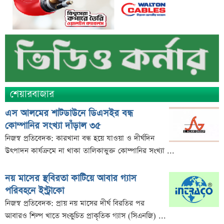
ভাইরাল মেসেজ নিয়ে ব্যাখ্যা দিলেন নাহিদ ইসলাম
তাপমাত্রা নিয়ে নতুন পূর্বাভাস দিল আবহাওয়া অফিস
সহপাঠীদের ব্যক্তিগত ছবি বিদেশে পাঠানোর অভিযোগে উত্তাল
ইবি
ড. ইউনূস বনাম তারেক রহমান—তুলনায় যা বললেন কাদের
সিদ্দিকী
শেয়ারবাজার
বাজুসের নতুন ঘোষণা, রেকর্ড দামে সোনা বিক্রি শুরু
এস আলমের শাটডাউনে ডিএসইর বন্ধ
আইনি নোটিশ পাঠালেন আসিফ মাহমুদ, ৭ দিনের
কোম্পানির সংখ্যা দাঁড়াল ৩৫
আল্টিমেটাম
নিজস্ব প্রতিবেদক: কারখানা বন্ধ হয়ে যাওয়া ও দীর্ঘদিন
প্রশাসক সরল, নতুন অধ্যায়ে সোশ্যাল ইসলামী ব্যাংক
উৎপাদন কার্যক্রমে না থাকা তালিকাভুক্ত কোম্পানির সংখ্যা ...
ভারত ও আওয়ামী লীগ ইস্যুতে পররাষ্ট্র প্রতিমন্ত্রীর মন্তব্য
নয় মাসের স্থবিরতা কাটিয়ে আবার গ্যাস
এসএসসির ফল প্রকাশের তারিখ ঘোষণা
পরিবহনে ইন্ট্রাকো
সৌদিতে বাংলাদেশিদের জন্য বড় সুখবর
নিজস্ব প্রতিবেদক: প্রায় নয় মাসের দীর্ঘ বিরতির পর
আবারও শিল্প খাতে সংকুচিত প্রাকৃতিক গ্যাস (সিএনজি) ...
নয় মাসের স্থবিরতা কাটিয়ে আবার গ্যাস পরিবহনে ইন্ট্রাকো