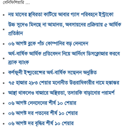
বেনিফিশিয়ারি ...
বাজুসের নতুন ঘোষণা, স্বর্ণের দামে ইতিহাসের বড় উল্লম্ফন
হাসিনার প্রোগ্রাম থেকে যে কারণে বের হয়ে গেলেন ৪৪০০০
নয় মাসের স্থবিরতা কাটিয়ে আবার গ্যাস পরিবহনে ইন্ট্রাকো
দর্শক
উচ্চ সুদেও মিলছে না আমানত, অবসায়নের প্রক্রিয়ায় ৫ আর্থিক
শেখ হাসিনার বক্তব্য ঘিরে ভারতকে কড়া বার্তা বাংলাদেশের
প্রতিষ্ঠান
বাংলাদেশ নিয়ে নতুন বিতর্ক, মুখ খুললেন সজীব ওয়াজেদ জয়
০৬ আগস্ট ব্লকে পাঁচ কোম্পানির বড় লেনদেন
শেয়ারবাজার উত্থানের নেতৃত্বে মিউচুয়াল ফান্ড
অর্ধ-বার্ষিক আর্থিক প্রতিবেদন নিয়ে আর্নিংস ডিসক্লোজার করবে
শেয়ারবাজার ঊর্ধ্বমুখী. তারপরও উধাও ২৩ হাজার বিও হিসাব
ব্র্যাক ব্যাংক
তারেক রহমানকে উদ্দেশ করে ফেসবুকে রহস্যময় প্রশ্ন
কর্ণফুলী ইন্স্যুরেন্সের অর্ধ-বার্ষিক সম্মেলন অনুষ্ঠিত
এসএসসি ফল নিয়ে বড় সিদ্ধান্ত আসছে বৃহস্পতিবার
৭৫ হাজার ২৮৩ শেয়ার মনোনীত উত্তরাধিকারীর নামে হস্তান্তর
কীভাবে জন্ম নিল ‘৩৬ জুলাই’?
আস্থা থাকলেও বাজারে অস্থিরতা, তদারকি বাড়ানোর পরামর্শ
এক পোস্টেই চমকে দিলেন ময়ূখ রঞ্জন ঘোষ
০৬ আগস্ট লেনদেনের শীর্ষ ১০ শেয়ার
‘ভুয়া’ স্লোগানের জবাবে যা বললেন রাশেদ খান
০৬ আগস্ট দর পতনের শীর্ষ ১০ শেয়ার
শেখ হাসিনাকে উদ্দেশ করে যা বললেন রাষ্ট্রপতি
০৬ আগস্ট দর বৃদ্ধির শীর্ষ ১০ শেয়ার
সব সম্পত্তি গৃহপরিচারিকার নামে লিখে গেলেন জনপ্রিয়