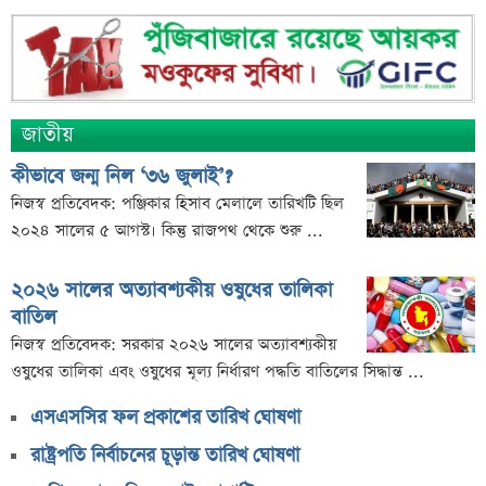
অভিনেতা
দুবাইয়ে মাত্র ২০ মিনিটে ৭ বিস্ফোরণ
জাকারবার্গকে ৩ দিনের আলটিমেটাম ভারতের
জাতীয়
সরকারি ওয়েবসাইটে ‘Error 503’, কারণ জানালেন
উপদেষ্টা
কীভাবে জন্ম নিল ‘৩৬ জুলাই’?
ব্যাংক কর্মকর্তার অভিযোগে তোলপাড়, অব্যাহতি এনসিপি
নিজস্ব প্রতিবেদক: পঞ্জিকার হিসাব মেলালে তারিখটি ছিল
নেতার
২০২৪ সালের ৫ আগস্ট। কিন্তু রাজপথ থেকে শুরু ...
ভাইরাল ‘৪ দিনের ছুটি’ দাবির ব্যাখ্যা দিল জনপ্রশাসন
২০২৬ সালের অত্যাবশ্যকীয় ওষুধের তালিকা
মন্ত্রণালয়
বাতিল
জাতির উদ্দেশে যা বললেন ড. ইউনূস
নিজস্ব প্রতিবেদক: সরকার ২০২৬ সালের অত্যাবশ্যকীয়
আগামী ৪ দিনের আবহাওয়া নিয়ে বড় সতর্কবার্তা
ওষুধের তালিকা এবং ওষুধের মূল্য নির্ধারণ পদ্ধতি বাতিলের সিদ্ধান্ত ...
লোকসান থেকে মুনাফায় ফিরেছে তালিকাভুক্ত একটি ব্যাংক
এসএসসির ফল প্রকাশের তারিখ ঘোষণা
ধারাবাহিক লোকসানে ৫ ব্যাংক
রাষ্ট্রপতি নির্বাচনের চূড়ান্ত তারিখ ঘোষণা
মুনাফা থেকে লোকসানে ৩ ব্যাংক