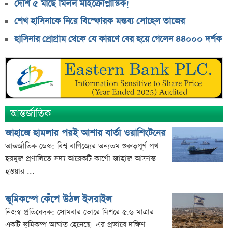
দেশি ৫ মাছে মিলল মাইক্রোপ্লাস্টিক!
দ্বিতীয় প্রান্তিকে আয় কমেছে ৫ ব্যাংকের
শেখ হাসিনাকে নিয়ে বিস্ফোরক মন্তব্য সোহেল তাজের
দ্বিতীয় প্রান্তিকে ১৭ ব্যাংকের চমক
হাসিনার প্রোগ্রাম থেকে যে কারণে বের হয়ে গেলেন ৪৪০০০ দর্শক
জুলাই স্মৃতি জাদুঘর উদ্বোধন করলেন প্রধানমন্ত্রী
ডাবরের একাধিক পণ্য হঠাৎ বিক্রি বন্ধ, কারণ জানলে অবাক
হবেন
একটি সেটিং বদলালেই রেকর্ড হতে পারে হোয়াটসঅ্যাপ কল!
মন্ত্রীসভায় বাদ পড়তে পারেন যেসব মন্ত্রী-প্রতিমন্ত্রী
আন্তর্জাতিক
জাহাজে হামলার পরই আশার বার্তা ওয়াশিংটনের
আন্তর্জাতিক ডেস্ক: বিশ্ব বাণিজ্যের অন্যতম গুরুত্বপূর্ণ পথ
হরমুজ প্রণালিতে সদ্য আরেকটি কার্গো জাহাজ আক্রান্ত
হওয়ার ...
ভূমিকম্পে কেঁপে উঠল ইসরাইল
নিজস্ব প্রতিবেদক: সোমবার ভোরে মিশরে ৫.৬ মাত্রার
একটি ভূমিকম্প আঘাত হেনেছে। এর প্রভাবে দক্ষিণ