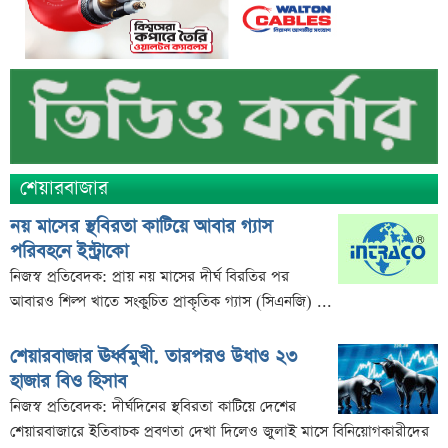
৭৫ হাজার ২৮৩ শেয়ার মনোনীত উত্তরাধিকারীর নামে
হস্তান্তর
আস্থা থাকলেও বাজারে অস্থিরতা, তদারকি বাড়ানোর পরামর্শ
০৬ আগস্ট লেনদেনের শীর্ষ ১০ শেয়ার
০৬ আগস্ট দর পতনের শীর্ষ ১০ শেয়ার
০৬ আগস্ট দর বৃদ্ধির শীর্ষ ১০ শেয়ার
শেয়ারবাজার
দেশি ৫ মাছে মিলল মাইক্রোপ্লাস্টিক!
নয় মাসের স্থবিরতা কাটিয়ে আবার গ্যাস
শেয়ার দাম অস্বাভাবিক বাড়ায় ডিএসইর সতর্কবার্তা
পরিবহনে ইন্ট্রাকো
প্রায় ২ কোটি শেয়ার বিক্রির ঘোষণা
নিজস্ব প্রতিবেদক: প্রায় নয় মাসের দীর্ঘ বিরতির পর
উৎপাদন বন্ধের কারণ জানালো এস আলম কোল্ড রোল্ড স্টিল
আবারও শিল্প খাতে সংকুচিত প্রাকৃতিক গ্যাস (সিএনজি) ...
ইউরোপে কার্যক্রম সম্প্রসারণে পর্তুগালে প্রথম চালান রপ্তানি
শেয়ারবাজার ঊর্ধ্বমুখী. তারপরও উধাও ২৩
রেনাটার
হাজার বিও হিসাব
শেখ হাসিনাকে নিয়ে বিস্ফোরক মন্তব্য সোহেল তাজের
নিজস্ব প্রতিবেদক: দীর্ঘদিনের স্থবিরতা কাটিয়ে দেশের
ন্যাশনাল ফিড মিলের দ্বিতীয় প্রান্তিক প্রকাশ
শেয়ারবাজারে ইতিবাচক প্রবণতা দেখা দিলেও জুলাই মাসে বিনিয়োগকারীদের