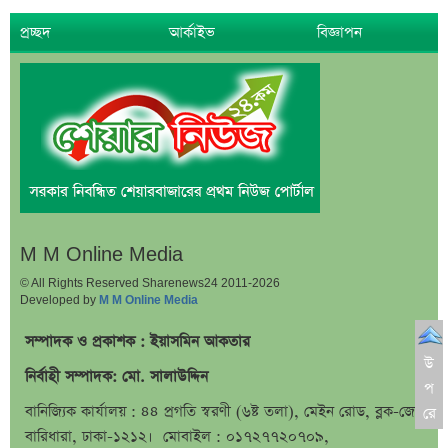
প্রচ্ছদ
আর্কাইভ
বিজ্ঞাপন
M M Online Media
© All Rights Reserved Sharenews24 2011-2026
Developed by
M M Online Media
সম্পাদক ও প্রকাশক : ইয়াসমিন আকতার
উ
নির্বাহী সম্পাদক: মো. সালাউদ্দিন
প
বানিজ্যিক কার্যালয় : ৪৪ প্রগতি স্বরণী (৬ষ্ট তলা), মেইন রোড, ব্লক-জে,
রে
বারিধারা, ঢাকা-১২১২। মোবাইল : ০১৭২৭৭২০৭০৯,