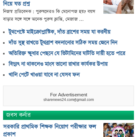
নিয়ে যত প্রশ্ন
নিজস্ব প্রতিবেদক : পুরুষদেরও কি মেনোপজ হয়? বয়স
বাড়ার সঙ্গে সঙ্গে অনেক পুরুষ ক্লান্তি, মেজাজ ...
টুথপেস্টে মাইক্রোপ্লাস্টিক, দাঁত ব্রাশের সময় যা করনীয়
দাঁত সুস্থ রাখতে টুথব্রাশ বদলানোর সঠিক সময় জেনে নিন
অতিরিক্ত ক্ষুধার পেছনে যে ভিটামিনের ঘাটতি দায়ী হতে পারে
বিদ্যুৎ না থাকলেও মাংস ভালো রাখার কার্যকর উপায়
খালি পেটে খাওয়া যাবে না যেসব ফল
For Advertisement
sharenews24.com@gmail.com
জবস কর্নার
সরকারি প্রাথমিক শিক্ষক নিয়োগ পরীক্ষার ফল
প্রকাশ