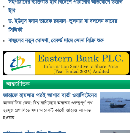
সহপাঠীদের ব্যক্তিগত ছবি বিদেশে পাঠানোর অভিযোগে উত্তাল
সরকারি ওয়েবসাইটে ‘Error 503’, কারণ জানালেন
ইবি
উপদেষ্টা
ড. ইউনূস বনাম তারেক রহমান—তুলনায় যা বললেন কাদের
ব্যাংক কর্মকর্তার অভিযোগে তোলপাড়, অব্যাহতি এনসিপি
সিদ্দিকী
নেতার
বাজুসের নতুন ঘোষণা, রেকর্ড দামে সোনা বিক্রি শুরু
ভাইরাল ‘৪ দিনের ছুটি’ দাবির ব্যাখ্যা দিল জনপ্রশাসন
মন্ত্রণালয়
জাতির উদ্দেশে যা বললেন ড. ইউনূস
আগামী ৪ দিনের আবহাওয়া নিয়ে বড় সতর্কবার্তা
লোকসান থেকে মুনাফায় ফিরেছে তালিকাভুক্ত একটি ব্যাংক
আন্তর্জাতিক
জাহাজে হামলার পরই আশার বার্তা ওয়াশিংটনের
আন্তর্জাতিক ডেস্ক: বিশ্ব বাণিজ্যের অন্যতম গুরুত্বপূর্ণ পথ
হরমুজ প্রণালিতে সদ্য আরেকটি কার্গো জাহাজ আক্রান্ত
হওয়ার ...