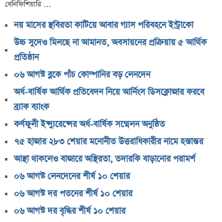
বেনিফিশিয়ারি ...
০৬ আগস্ট দর পতনের শীর্ষ ১০ শেয়ার
নয় মাসের স্থবিরতা কাটিয়ে আবার গ্যাস পরিবহনে ইন্ট্রাকো
০৬ আগস্ট দর বৃদ্ধির শীর্ষ ১০ শেয়ার
উচ্চ সুদেও মিলছে না আমানত, অবসায়নের প্রক্রিয়ায় ৫ আর্থিক
দেশি ৫ মাছে মিলল মাইক্রোপ্লাস্টিক!
প্রতিষ্ঠান
শেয়ার দাম অস্বাভাবিক বাড়ায় ডিএসইর সতর্কবার্তা
০৬ আগস্ট ব্লকে পাঁচ কোম্পানির বড় লেনদেন
প্রায় ২ কোটি শেয়ার বিক্রির ঘোষণা
অর্ধ-বার্ষিক আর্থিক প্রতিবেদন নিয়ে আর্নিংস ডিসক্লোজার করবে
উৎপাদন বন্ধের কারণ জানালো এস আলম কোল্ড রোল্ড স্টিল
ব্র্যাক ব্যাংক
ইউরোপে কার্যক্রম সম্প্রসারণে পর্তুগালে প্রথম চালান রপ্তানি
কর্ণফুলী ইন্স্যুরেন্সের অর্ধ-বার্ষিক সম্মেলন অনুষ্ঠিত
রেনাটার
৭৫ হাজার ২৮৩ শেয়ার মনোনীত উত্তরাধিকারীর নামে হস্তান্তর
শেখ হাসিনাকে নিয়ে বিস্ফোরক মন্তব্য সোহেল তাজের
আস্থা থাকলেও বাজারে অস্থিরতা, তদারকি বাড়ানোর পরামর্শ
ন্যাশনাল ফিড মিলের দ্বিতীয় প্রান্তিক প্রকাশ
০৬ আগস্ট লেনদেনের শীর্ষ ১০ শেয়ার
বাজুসের নতুন ঘোষণা, স্বর্ণের দামে ইতিহাসের বড় উল্লম্ফন
০৬ আগস্ট দর পতনের শীর্ষ ১০ শেয়ার
হাসিনার প্রোগ্রাম থেকে যে কারণে বের হয়ে গেলেন ৪৪০০০
দর্শক
০৬ আগস্ট দর বৃদ্ধির শীর্ষ ১০ শেয়ার