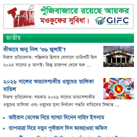
শেখ হাসিনার বক্তব্য ঘিরে ভারতকে কড়া বার্তা বাংলাদেশের
বাংলাদেশ নিয়ে নতুন বিতর্ক, মুখ খুললেন সজীব ওয়াজেদ জয়
শেয়ারবাজার উত্থানের নেতৃত্বে মিউচুয়াল ফান্ড
শেয়ারবাজার ঊর্ধ্বমুখী. তারপরও উধাও ২৩ হাজার বিও হিসাব
জাতীয়
তারেক রহমানকে উদ্দেশ করে ফেসবুকে রহস্যময় প্রশ্ন
কীভাবে জন্ম নিল ‘৩৬ জুলাই’?
এসএসসি ফল নিয়ে বড় সিদ্ধান্ত আসছে বৃহস্পতিবার
নিজস্ব প্রতিবেদক: পঞ্জিকার হিসাব মেলালে তারিখটি ছিল
কীভাবে জন্ম নিল ‘৩৬ জুলাই’?
২০২৪ সালের ৫ আগস্ট। কিন্তু রাজপথ থেকে শুরু ...
এক পোস্টেই চমকে দিলেন ময়ূখ রঞ্জন ঘোষ
২০২৬ সালের অত্যাবশ্যকীয় ওষুধের তালিকা
‘ভুয়া’ স্লোগানের জবাবে যা বললেন রাশেদ খান
বাতিল
শেখ হাসিনাকে উদ্দেশ করে যা বললেন রাষ্ট্রপতি
নিজস্ব প্রতিবেদক: সরকার ২০২৬ সালের অত্যাবশ্যকীয়
ওষুধের তালিকা এবং ওষুধের মূল্য নির্ধারণ পদ্ধতি বাতিলের সিদ্ধান্ত ...
সব সম্পত্তি গৃহপরিচারিকার নামে লিখে গেলেন জনপ্রিয়
অভিনেতা
ভাইরাল মেসেজ নিয়ে ব্যাখ্যা দিলেন নাহিদ ইসলাম
দুবাইয়ে মাত্র ২০ মিনিটে ৭ বিস্ফোরণ
তাপমাত্রা নিয়ে নতুন পূর্বাভাস দিল আবহাওয়া অফিস
জাকারবার্গকে ৩ দিনের আলটিমেটাম ভারতের