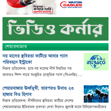
সৌদিতে বাংলাদেশিদের জন্য বড় সুখবর
নয় মাসের স্থবিরতা কাটিয়ে আবার গ্যাস পরিবহনে ইন্ট্রাকো
উচ্চ সুদেও মিলছে না আমানত, অবসায়নের প্রক্রিয়ায় ৫
আর্থিক প্রতিষ্ঠান
রাষ্ট্রপতি নির্বাচনের চূড়ান্ত তারিখ ঘোষণা
সাকিবের বাড়িতে হামলার পর কড়া প্রতিক্রিয়া পশ্চিমবঙ্গের
শেয়ারবাজার
মন্ত্রীর
০৬ আগস্ট ব্লকে পাঁচ কোম্পানির বড় লেনদেন
নয় মাসের স্থবিরতা কাটিয়ে আবার গ্যাস
পরিবহনে ইন্ট্রাকো
অর্ধ-বার্ষিক আর্থিক প্রতিবেদন নিয়ে আর্নিংস ডিসক্লোজার
নিজস্ব প্রতিবেদক: প্রায় নয় মাসের দীর্ঘ বিরতির পর
করবে ব্র্যাক ব্যাংক
আবারও শিল্প খাতে সংকুচিত প্রাকৃতিক গ্যাস (সিএনজি) ...
কর্ণফুলী ইন্স্যুরেন্সের অর্ধ-বার্ষিক সম্মেলন অনুষ্ঠিত
৭৫ হাজার ২৮৩ শেয়ার মনোনীত উত্তরাধিকারীর নামে
শেয়ারবাজার ঊর্ধ্বমুখী. তারপরও উধাও ২৩
হস্তান্তর
হাজার বিও হিসাব
নিজস্ব প্রতিবেদক: দীর্ঘদিনের স্থবিরতা কাটিয়ে দেশের
আস্থা থাকলেও বাজারে অস্থিরতা, তদারকি বাড়ানোর পরামর্শ
শেয়ারবাজারে ইতিবাচক প্রবণতা দেখা দিলেও জুলাই মাসে বিনিয়োগকারীদের
০৬ আগস্ট লেনদেনের শীর্ষ ১০ শেয়ার