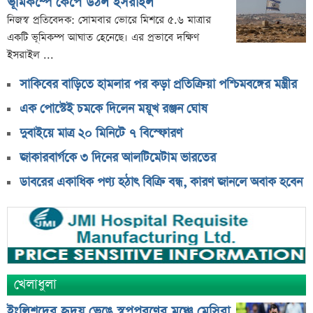
ভূমিকম্পে কেঁপে উঠল ইসরাইল
নিজস্ব প্রতিবেদক: সোমবার ভোরে মিশরে ৫.৬ মাত্রার
একটি ভূমিকম্প আঘাত হেনেছে। এর প্রভাবে দক্ষিণ
ইসরাইল ...
সাকিবের বাড়িতে হামলার পর কড়া প্রতিক্রিয়া পশ্চিমবঙ্গের মন্ত্রীর
এক পোস্টেই চমকে দিলেন ময়ূখ রঞ্জন ঘোষ
দুবাইয়ে মাত্র ২০ মিনিটে ৭ বিস্ফোরণ
জাকারবার্গকে ৩ দিনের আলটিমেটাম ভারতের
ডাবরের একাধিক পণ্য হঠাৎ বিক্রি বন্ধ, কারণ জানলে অবাক হবেন
খেলাধুলা
ইংলিশদের হৃদয় ভেঙে স্বপ্নপূরণের মঞ্চে মেসিরা