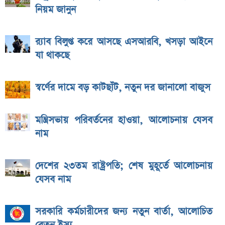
নিয়ম জানুন
র‌্যাব বিলুপ্ত করে আসছে এসআরবি, খসড়া আইনে
যা থাকছে
স্বর্ণের দামে বড় কাটছাঁট, নতুন দর জানালো বাজুস
মন্ত্রিসভায় পরিবর্তনের হাওয়া, আলোচনায় যেসব
নাম
দেশের ২৩তম রাষ্ট্রপতি; শেষ মুহূর্তে আলোচনায়
যেসব নাম
সরকারি কর্মচারীদের জন্য নতুন বার্তা, আলোচিত