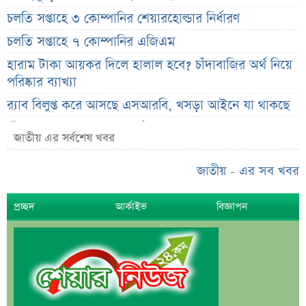
চলতি সপ্তাহে ৩ কোম্পানির শেয়ারহোল্ডার নির্ধারণ
চলতি সপ্তাহে ৭ কোম্পানির এজিএম
হারাম টাকা আয়কর দিলে হালাল হবে? চাঁদাবাজির অর্থ নিয়ে
পরিষ্কার ব্যাখ্যা
র‌্যাব বিলুপ্ত করে আসছে এসআরবি, খসড়া আইনে যা থাকছে
চাঁদের ছায়ায় ঢেকে যাবে সূর্য, কবে ও কোথায় দেখা যাবে
জাতীয় এর সর্বশেষ খবর
বিরল দৃশ্য
জুলাই জাদুঘরের অব্যবস্থাপনা নিয়ে ক্ষুব্ধ ফারুকী, দিলেন বড়
জাতীয় - এর সব খবর
পরামর্শ
প্রচ্ছদ
আর্কাইভ
বিজ্ঞাপন
স্বর্ণের দামে বড় কাটছাঁট, নতুন দর জানালো বাজুস
মন্ত্রিসভায় পরিবর্তনের হাওয়া, আলোচনায় যেসব নাম
দেশের ২৩তম রাষ্ট্রপতি; শেষ মুহূর্তে আলোচনায় যেসব নাম
শেখ হাসিনা, মামলা ও দেশে ফেরা নিয়ে খোলামেলা সাকিব
সরকারি কর্মচারীদের জন্য নতুন বার্তা, আলোচিত বেতন ইস্যু