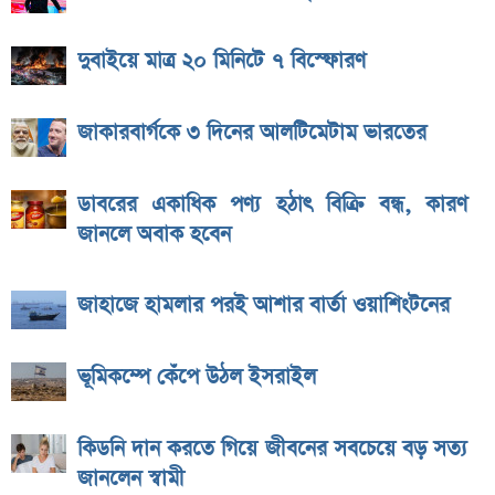
দুবাইয়ে মাত্র ২০ মিনিটে ৭ বিস্ফোরণ
জাকারবার্গকে ৩ দিনের আলটিমেটাম ভারতের
ডাবরের একাধিক পণ্য হঠাৎ বিক্রি বন্ধ, কারণ
জানলে অবাক হবেন
জাহাজে হামলার পরই আশার বার্তা ওয়াশিংটনের
ভূমিকম্পে কেঁপে উঠল ইসরাইল
কিডনি দান করতে গিয়ে জীবনের সবচেয়ে বড় সত্য
জানলেন স্বামী