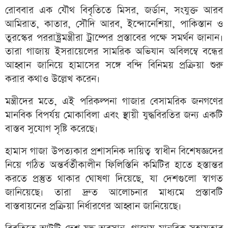
রোববার এক যৌথ বিবৃতিতে মিসর, জর্ডান, সংযুক্ত আরব
আমিরাত, কাতার, সৌদি আরব, ইন্দোনেশিয়া, পাকিস্তান ও
তুরস্কের পররাষ্ট্রমন্ত্রীরা ট্রাম্পের প্রস্তাবের পক্ষে সমর্থন জানান।
তারা গাজায় ইসরায়েলের সামরিক অভিযান অবিলম্বে বন্ধের
আহ্বান জানিয়ে হামাসের সঙ্গে বন্দি বিনিময় প্রক্রিয়া শুরু
করার কথাও উল্লেখ করেন।
মন্ত্রীদের মতে, এই পরিকল্পনা গাজার বেসামরিক জনগণের
মানবিক বিপর্যয় মোকাবিলা এবং স্থায়ী যুদ্ধবিরতির জন্য একটি
বাস্তব সুযোগ সৃষ্টি করেছে।
হামাস গাজা উপত্যকার প্রশাসনিক দায়িত্ব স্বাধীন বিশেষজ্ঞদের
নিয়ে গঠিত অন্তর্বর্তীকালীন ফিলিস্তিনি কমিটির হাতে হস্তান্তর
করতে প্রস্তুত থাকার ঘোষণা দিয়েছে, যা দেশগুলো স্বাগত
জানিয়েছে। তারা দ্রুত আলোচনার মাধ্যমে প্রস্তাবটি
বাস্তবায়নের প্রক্রিয়া নির্ধারণের আহ্বান জানিয়েছে।