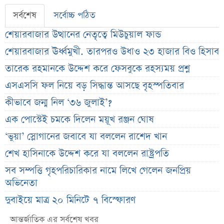
সর্বশেষ
সর্বোচ্চ পঠিত
শেয়ারবাজার উত্থানের নেতৃত্বে মিউচুয়াল ফান্ড
শেয়ারবাজার ঊর্ধ্বমুখী. তারপরও উধাও ২৩ হাজার বিও হিসাব
তারেক রহমানকে উদ্দেশ করে ফেসবুকে রহস্যময় প্রশ্ন
এসএসসি ফল নিয়ে বড় সিদ্ধান্ত আসছে বৃহস্পতিবার
কীভাবে জন্ম নিল ‘৩৬ জুলাই’?
এক পোস্টেই চমকে দিলেন ময়ূখ রঞ্জন ঘোষ
‘ভুয়া’ স্লোগানের জবাবে যা বললেন রাশেদ খান
শেখ হাসিনাকে উদ্দেশ করে যা বললেন রাষ্ট্রপতি
সব সম্পত্তি গৃহপরিচারিকার নামে লিখে গেলেন জনপ্রিয়
অভিনেতা
দুবাইয়ে মাত্র ২০ মিনিটে ৭ বিস্ফোরণ
জাকারবার্গকে ৩ দিনের আলটিমেটাম ভারতের
আন্তর্জাতিক এর সর্বশেষ খবর