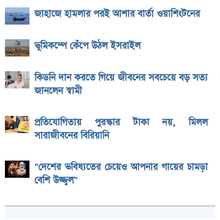
জাহাজে হামলার পরই আশার বার্তা ওয়াশিংটনের
ভূমিকম্পে কেঁপে উঠল ইসরাইল
কিডনি দান করতে গিয়ে জীবনের সবচেয়ে বড় সত্য
জানলেন স্বামী
প্রতিযোগিতায় পুরস্কার টাকা নয়, মিলল
সারাজীবনের বিরিয়ানি
"দেশের ভবিষ্যতের চেয়েও আপনার গায়ের চামড়া
বেশি উজ্জ্বল"