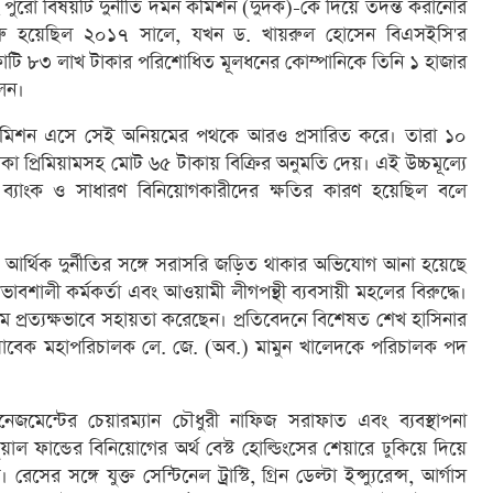
পুরো বিষয়টি দুর্নীতি দমন কমিশন (দুদক)-কে দিয়ে তদন্ত করানোর
শুরু হয়েছিল ২০১৭ সালে, যখন ড. খায়রুল হোসেন বিএসইসি'র
 কোটি ৮৩ লাখ টাকার পরিশোধিত মূলধনের কোম্পানিকে তিনি ১ হাজার
লেন।
কমিশন এসে সেই অনিয়মের পথকে আরও প্রসারিত করে। তারা ১০
া প্রিমিয়ামসহ মোট ৬৫ টাকায় বিক্রির অনুমতি দেয়। এই উচ্চমূল্যে
রি ব্যাংক ও সাধারণ বিনিয়োগকারীদের ক্ষতির কারণ হয়েছিল বলে
র আর্থিক দুর্নীতির সঙ্গে সরাসরি জড়িত থাকার অভিযোগ আনা হয়েছে
র প্রভাবশালী কর্মকর্তা এবং আওয়ামী লীগপন্থী ব্যবসায়ী মহলের বিরুদ্ধে।
য়মে প্রত্যক্ষভাবে সহায়তা করেছেন। প্রতিবেদনে বিশেষত শেখ হাসিনার
বেক মহাপরিচালক লে. জে. (অব.) মামুন খালেদকে পরিচালক পদ
েজমেন্টের চেয়ারম্যান চৌধুরী নাফিজ সরাফাত এবং ব্যবস্থাপনা
ল ফান্ডের বিনিয়োগের অর্থ বেস্ট হোল্ডিংসের শেয়ারে ঢুকিয়ে দিয়ে
ের সঙ্গে যুক্ত সেন্টিনেল ট্রাস্টি, গ্রিন ডেল্টা ইন্স্যুরেন্স, আর্গাস