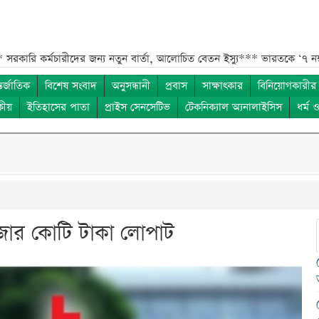
মচারীদের জন্য নতুন বার্তা, আলোচিত বেতন ইস্যু***
ভারতকে ‘৭ নম্বর বিপদ সং
তর্জাতিক
বিশেষ সংবাদ
অনুসন্ধানী
প্রবাস
সাক্ষাৎকার
বিনিয়োগকারীর
কীয়
ইতিহাসের পাতা
প্রাইস সেনসেটিভ
টেকনিক্যাল অ্যনালাইসিস
ধর্ম 
হাজার কোটি টাকা লোপাট