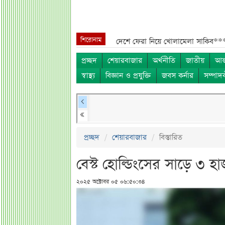
শিরোনাম
ম***
শেখ হাসিনা, মামলা ও দেশে ফেরা নিয়ে খোলামেলা সাকিব***
সরকারি কর্
প্রচ্ছদ
শেয়ারবাজার
অর্থনীতি
জাতীয়
আন্
স্বাস্থ্য
বিজ্ঞান ও প্রযুক্তি
জবস কর্নার
সম্পাদ
প্রচ্ছদ
শেয়ারবাজার
বিস্তারিত
বেস্ট হোল্ডিংসের সাড়ে ৩ 
২০২৫ অক্টোবর ০৫ ০৬:৫০:৩৪