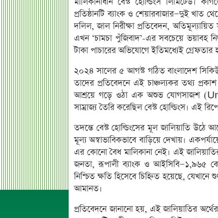
মালিকানাধীন বেস্ট হোল্ডিংস লিমিটেড। কাগ
প্রতিষ্ঠানটি ব্যাংক ও শেয়ারবাজার—দুই খাত 
দলিল, জাল নিরীক্ষা প্রতিবেদন, অতিমূল্যায়িত
এখন ‘চামচা পুঁজিবাদ’-এর সবচেয়ে ভয়াবহ নিদর
টাকা পাচারের অভিযোগে ইতিমধ্যেই গ্রেফতার 
২০২৪ সালের ৫ আগস্ট গঠিত বাংলাদেশ সিকিউর
তাদের প্রতিবেদনে এই চাঞ্চল্যকর তথ্য প্রকাশ
আশ্রয়ে গড়ে ওঠা এক অশুভ যোগসাজশ (Un
সাম্রাজ্য তৈরি করেছিল বেস্ট হোল্ডিংস। এই রিপ
তদন্তে বেস্ট হোল্ডিংসের মূল জালিয়াতি উঠে 
মূল্য অস্বাভাবিকভাবে বাড়িয়ে দেখায়। একপর
এর কোনো বৈধ মালিকানা নেই। এই জালিয়াতির ও
জনতা, রূপালী ব্যাংক ও আইসিবি—১,৯৬৫ কো
নিশ্চিত ক্ষতি হিসেবে চিহ্নিত হয়েছে, যেখান
আমানত।
প্রতিবেদনে জানানো হয়, এই জালিয়াতির অর্থ