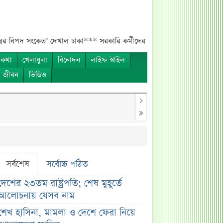
কেত’ দেখাল ঢাকা***
সরকারি কর্মীদের বেতন বাড়ানো নিয়ে যা বললেন প্রতিমন্ত্র
 কথা
খেলাধুলা
বিনোদন
লাইফ স্টাইল
ও জীবন
ভিডিও
সর্বশেষ
সর্বোচ্চ পঠিত
দেশের ২৩তম রাষ্ট্রপতি; শেষ মুহূর্তে
আলোচনায় যেসব নাম
শেখ হাসিনা, মামলা ও দেশে ফেরা নিয়ে