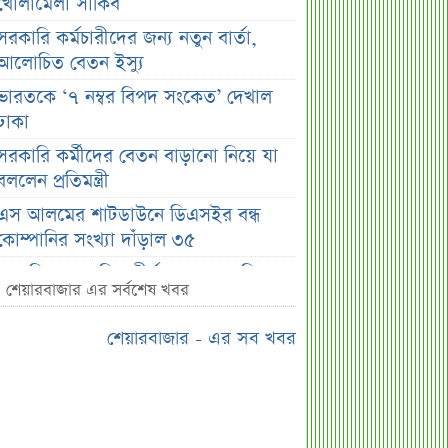
খোলামেলা সাকিব
সরকারি কর্মচারীদের জন্য নতুন বার্তা,
আলোচিত বেতন ইস্যু
ভারতকে ‘৭ নম্বর বিপদ সংকেত’ দেখাল
ঢাকা
সরকারি কর্মীদের বেতন বাড়ানো নিয়ে যা
বললেন প্রতিমন্ত্রী
এস আলমের শাটডাউনে ডিএসইর বন্ধ
কোম্পানির সংখ্যা দাঁড়াল ৩৫
সাপ্তাহিক দর বৃদ্ধির শীর্ষ ১০ কোম্পানি
শেয়ারবাজার এর সর্বশেষ খবর
সাপ্তাহিক দর পতনের শীর্ষ ১০ কোম্পানি
শেয়ারবাজার - এর সব খবর
সাপ্তাহিক লেনদেনের শীর্ষ ১০ কোম্পানি
মেয়ে থেকে ছেলে হলেন এসএসসি
পরীক্ষার্থী
বিয়ের আগেই গর্ভবতী, মেয়েকে নদীতে