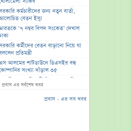
খোলামেলা সাকিব
সরকারি কর্মচারীদের জন্য নতুন বার্তা,
আলোচিত বেতন ইস্যু
ভারতকে ‘৭ নম্বর বিপদ সংকেত’ দেখাল
ঢাকা
সরকারি কর্মীদের বেতন বাড়ানো নিয়ে যা
বললেন প্রতিমন্ত্রী
এস আলমের শাটডাউনে ডিএসইর বন্ধ
কোম্পানির সংখ্যা দাঁড়াল ৩৫
সাপ্তাহিক দর বৃদ্ধির শীর্ষ ১০ কোম্পানি
প্রবাস এর সর্বশেষ খবর
সাপ্তাহিক দর পতনের শীর্ষ ১০ কোম্পানি
প্রবাস - এর সব খবর
সাপ্তাহিক লেনদেনের শীর্ষ ১০ কোম্পানি
মেয়ে থেকে ছেলে হলেন এসএসসি
পরীক্ষার্থী
বিয়ের আগেই গর্ভবতী, মেয়েকে নদীতে