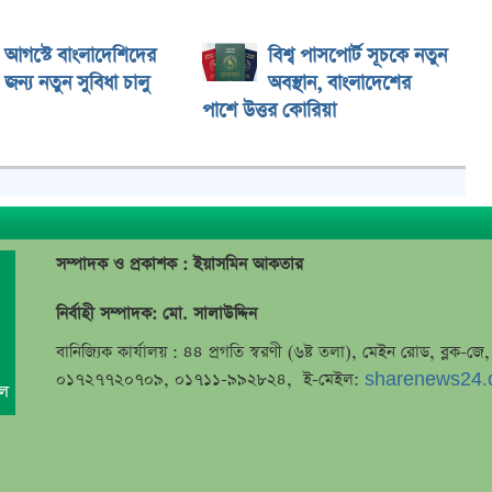
আগস্টে বাংলাদেশিদের
বিশ্ব পাসপোর্ট সূচকে নতুন
জন্য নতুন সুবিধা চালু
অবস্থান, বাংলাদেশের
পাশে উত্তর কোরিয়া
সম্পাদক ও প্রকাশক : ইয়াসমিন আকতার
নির্বাহী সম্পাদক: মো. সালাউদ্দিন
বানিজ্যিক কার্যালয় : ৪৪ প্রগতি স্বরণী (৬ষ্ট তলা), মেইন রোড, ব্লক-
০১৭২৭৭২০৭০৯, ০১৭১১-৯৯২৮২৪, ই-মেইল:
sharenews24.