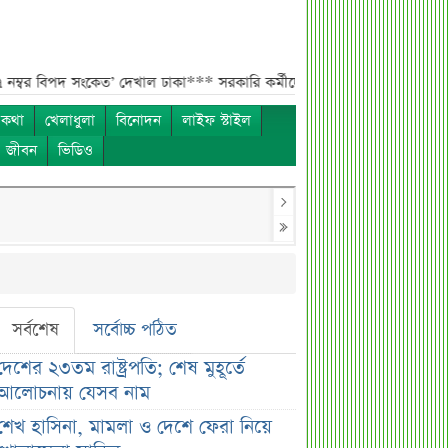
 সংকেত’ দেখাল ঢাকা***
সরকারি কর্মীদের বেতন বাড়ানো নিয়ে যা বললেন প্রতিমন্
 কথা
খেলাধুলা
বিনোদন
লাইফ স্টাইল
ও জীবন
ভিডিও
সর্বশেষ
সর্বোচ্চ পঠিত
দেশের ২৩তম রাষ্ট্রপতি; শেষ মুহূর্তে
আলোচনায় যেসব নাম
শেখ হাসিনা, মামলা ও দেশে ফেরা নিয়ে