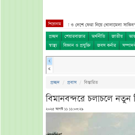
শিরোনাম
 নাম***
শেখ হাসিনা, মামলা ও দেশে ফেরা নিয়ে খোলামেলা সাকিব***
সরকারি 
প্রচ্ছদ
শেয়ারবাজার
অর্থনীতি
জাতীয়
আন্
স্বাস্থ্য
বিজ্ঞান ও প্রযুক্তি
জবস কর্নার
সম্পাদ
প্রচ্ছদ
প্রবাস
বিস্তারিত
বিমানবন্দরে চলাচলে নতুন ন
২০২৫ আগস্ট ১১ ১১:০৩:২৯