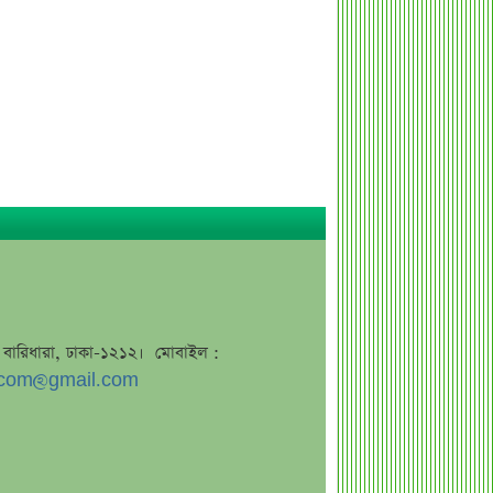
কর্ণফুলী ইন্স্যুরেন্সের অর্ধ-বার্ষিক সম্মেলন
অনুষ্ঠিত
৭৫ হাজার ২৮৩ শেয়ার মনোনীত
উত্তরাধিকারীর নামে হস্তান্তর
আস্থা থাকলেও বাজারে অস্থিরতা, তদারকি
বাড়ানোর পরামর্শ
০৬ আগস্ট লেনদেনের শীর্ষ ১০ শেয়ার
০৬ আগস্ট দর পতনের শীর্ষ ১০ শেয়ার
০৬ আগস্ট দর বৃদ্ধির শীর্ষ ১০ শেয়ার
দেশি ৫ মাছে মিলল মাইক্রোপ্লাস্টিক!
জে, বারিধারা, ঢাকা-১২১২। মোবাইল :
শেয়ার দাম অস্বাভাবিক বাড়ায় ডিএসইর
com@gmail.com
সতর্কবার্তা
প্রায় ২ কোটি শেয়ার বিক্রির ঘোষণা
উৎপাদন বন্ধের কারণ জানালো এস আলম