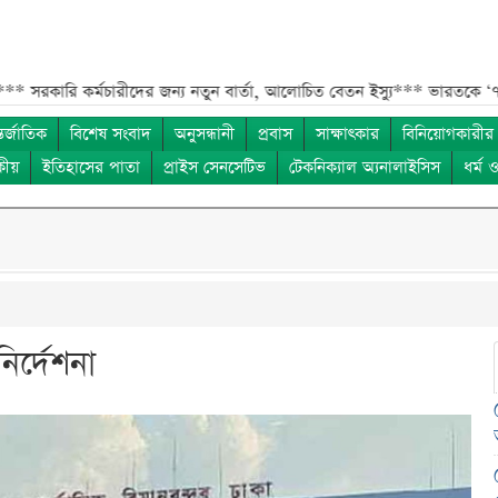
কর্মচারীদের জন্য নতুন বার্তা, আলোচিত বেতন ইস্যু***
ভারতকে ‘৭ নম্বর বিপদ
তর্জাতিক
বিশেষ সংবাদ
অনুসন্ধানী
প্রবাস
সাক্ষাৎকার
বিনিয়োগকারীর
কীয়
ইতিহাসের পাতা
প্রাইস সেনসেটিভ
টেকনিক্যাল অ্যনালাইসিস
ধর্ম 
ির্দেশনা