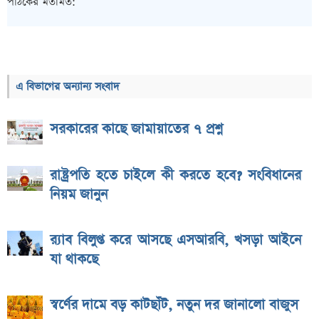
পাঠকের মতামত:
এ বিভাগের অন্যান্য সংবাদ
সরকারের কাছে জামায়াতের ৭ প্রশ্ন
রাষ্ট্রপতি হতে চাইলে কী করতে হবে? সংবিধানের
নিয়ম জানুন
র‌্যাব বিলুপ্ত করে আসছে এসআরবি, খসড়া আইনে
যা থাকছে
স্বর্ণের দামে বড় কাটছাঁট, নতুন দর জানালো বাজুস