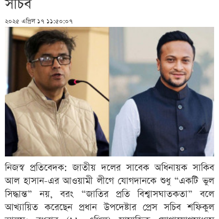
সচিব
২০২৫ এপ্রিল ১৭ ১১:৫০:০৭
নিজস্ব প্রতিবেদক: জাতীয় দলের সাবেক অধিনায়ক সাকিব
আল হাসান-এর আওয়ামী লীগে যোগদানকে শুধু “একটি ভুল
সিদ্ধান্ত” নয়, বরং “জাতির প্রতি বিশ্বাসঘাতকতা” বলে
আখ্যায়িত করেছেন প্রধান উপদেষ্টার প্রেস সচিব শফিকুল