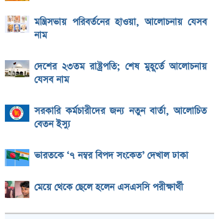
মন্ত্রিসভায় পরিবর্তনের হাওয়া, আলোচনায় যেসব
নাম
দেশের ২৩তম রাষ্ট্রপতি; শেষ মুহূর্তে আলোচনায়
যেসব নাম
সরকারি কর্মচারীদের জন্য নতুন বার্তা, আলোচিত
বেতন ইস্যু
ভারতকে ‘৭ নম্বর বিপদ সংকেত’ দেখাল ঢাকা
মেয়ে থেকে ছেলে হলেন এসএসসি পরীক্ষার্থী