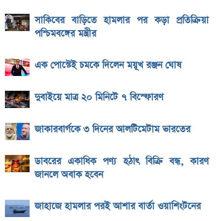
সাকিবের বাড়িতে হামলার পর কড়া প্রতিক্রিয়া
পশ্চিমবঙ্গের মন্ত্রীর
এক পোস্টেই চমকে দিলেন ময়ূখ রঞ্জন ঘোষ
দুবাইয়ে মাত্র ২০ মিনিটে ৭ বিস্ফোরণ
জাকারবার্গকে ৩ দিনের আলটিমেটাম ভারতের
ডাবরের একাধিক পণ্য হঠাৎ বিক্রি বন্ধ, কারণ
জানলে অবাক হবেন
জাহাজে হামলার পরই আশার বার্তা ওয়াশিংটনের