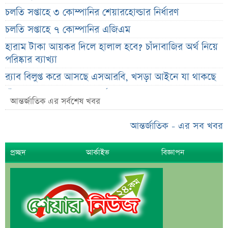
চলতি সপ্তাহে ৩ কোম্পানির শেয়ারহোল্ডার নির্ধারণ
চলতি সপ্তাহে ৭ কোম্পানির এজিএম
হারাম টাকা আয়কর দিলে হালাল হবে? চাঁদাবাজির অর্থ নিয়ে
পরিষ্কার ব্যাখ্যা
র‌্যাব বিলুপ্ত করে আসছে এসআরবি, খসড়া আইনে যা থাকছে
চাঁদের ছায়ায় ঢেকে যাবে সূর্য, কবে ও কোথায় দেখা যাবে
আন্তর্জাতিক এর সর্বশেষ খবর
বিরল দৃশ্য
জুলাই জাদুঘরের অব্যবস্থাপনা নিয়ে ক্ষুব্ধ ফারুকী, দিলেন বড়
আন্তর্জাতিক - এর সব খবর
পরামর্শ
প্রচ্ছদ
আর্কাইভ
বিজ্ঞাপন
স্বর্ণের দামে বড় কাটছাঁট, নতুন দর জানালো বাজুস
মন্ত্রিসভায় পরিবর্তনের হাওয়া, আলোচনায় যেসব নাম
দেশের ২৩তম রাষ্ট্রপতি; শেষ মুহূর্তে আলোচনায় যেসব নাম
শেখ হাসিনা, মামলা ও দেশে ফেরা নিয়ে খোলামেলা সাকিব
সরকারি কর্মচারীদের জন্য নতুন বার্তা, আলোচিত বেতন ইস্যু