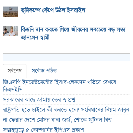
ভূমিকম্পে কেঁপে উঠল ইসরাইল
কিডনি দান করতে গিয়ে জীবনের সবচেয়ে বড় সত্য
জানলেন স্বামী
সর্বশেষ
সর্বোচ্চ পঠিত
জিএসপি ইনভেস্টমেন্টের হিসাব-লেনদেন খতিয়ে দেখবে
বিএসইসি
সরকারের কাছে জামায়াতের ৭ প্রশ্ন
রাষ্ট্রপতি হতে চাইলে কী করতে হবে? সংবিধানের নিয়ম জানুন
না ফেরার দেশে মেসির বাবা জর্জ, শোকে ফুটবল বিশ্ব
সপ্তাহজুড়ে ৫ কোম্পানির ইপিএস প্রকাশ