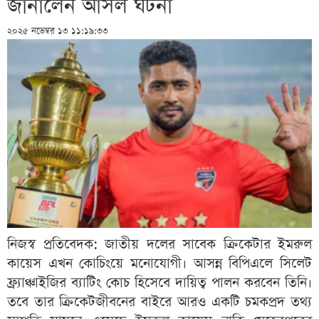
জানালেন আসল ঘটনা
২০২৫ নভেম্বর ১৩ ১১:১৯:৩৩
নিজস্ব প্রতিবেদক: জাতীয় দলের সাবেক ক্রিকেটার ইমরুল
কায়েস এখন কোচিংয়ে মনোযোগী। আসন্ন বিপিএলে সিলেট
ফ্র্যাঞ্চাইজির ব্যাটিং কোচ হিসেবে দায়িত্ব পালন করবেন তিনি।
তবে তার ক্রিকেটজীবনের বাইরে আরও একটি চমকপ্রদ তথ্য