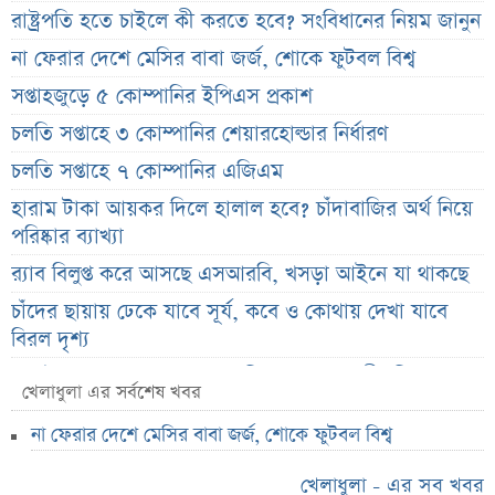
রাষ্ট্রপতি হতে চাইলে কী করতে হবে? সংবিধানের নিয়ম জানুন
না ফেরার দেশে মেসির বাবা জর্জ, শোকে ফুটবল বিশ্ব
সপ্তাহজুড়ে ৫ কোম্পানির ইপিএস প্রকাশ
চলতি সপ্তাহে ৩ কোম্পানির শেয়ারহোল্ডার নির্ধারণ
চলতি সপ্তাহে ৭ কোম্পানির এজিএম
হারাম টাকা আয়কর দিলে হালাল হবে? চাঁদাবাজির অর্থ নিয়ে
পরিষ্কার ব্যাখ্যা
র‌্যাব বিলুপ্ত করে আসছে এসআরবি, খসড়া আইনে যা থাকছে
চাঁদের ছায়ায় ঢেকে যাবে সূর্য, কবে ও কোথায় দেখা যাবে
বিরল দৃশ্য
জুলাই জাদুঘরের অব্যবস্থাপনা নিয়ে ক্ষুব্ধ ফারুকী, দিলেন বড়
খেলাধুলা এর সর্বশেষ খবর
পরামর্শ
না ফেরার দেশে মেসির বাবা জর্জ, শোকে ফুটবল বিশ্ব
স্বর্ণের দামে বড় কাটছাঁট, নতুন দর জানালো বাজুস
মন্ত্রিসভায় পরিবর্তনের হাওয়া, আলোচনায় যেসব নাম
খেলাধুলা - এর সব খবর