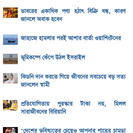
ডাবরের একাধিক পণ্য হঠাৎ বিক্রি বন্ধ, কারণ
জানলে অবাক হবেন
জাহাজে হামলার পরই আশার বার্তা ওয়াশিংটনের
ভূমিকম্পে কেঁপে উঠল ইসরাইল
কিডনি দান করতে গিয়ে জীবনের সবচেয়ে বড় সত্য
জানলেন স্বামী
প্রতিযোগিতায় পুরস্কার টাকা নয়, মিলল
সারাজীবনের বিরিয়ানি
"দেশের ভবিষ্যতের চেয়েও আপনার গায়ের চামড়া