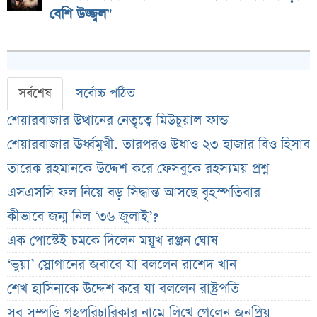
বেশি উজ্জ্বল"
সর্বশেষ
সর্বোচ্চ পঠিত
শেয়ারবাজার উত্থানের নেতৃত্বে মিউচুয়াল ফান্ড
শেয়ারবাজার ঊর্ধ্বমুখী. তারপরও উধাও ২৩ হাজার বিও হিসাব
তারেক রহমানকে উদ্দেশ করে ফেসবুকে রহস্যময় প্রশ্ন
এসএসসি ফল নিয়ে বড় সিদ্ধান্ত আসছে বৃহস্পতিবার
কীভাবে জন্ম নিল ‘৩৬ জুলাই’?
এক পোস্টেই চমকে দিলেন ময়ূখ রঞ্জন ঘোষ
‘ভুয়া’ স্লোগানের জবাবে যা বললেন রাশেদ খান
শেখ হাসিনাকে উদ্দেশ করে যা বললেন রাষ্ট্রপতি
সব সম্পত্তি গৃহপরিচারিকার নামে লিখে গেলেন জনপ্রিয়