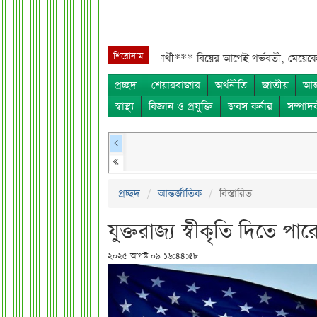
শিরোনাম
েলে হলেন এসএসসি পরীক্ষার্থী***
বিয়ের আগেই গর্ভবতী, মেয়েকে নদীতে ডুবিয়ে
প্রচ্ছদ
শেয়ারবাজার
অর্থনীতি
জাতীয়
আন্
স্বাস্থ্য
বিজ্ঞান ও প্রযুক্তি
জবস কর্নার
সম্পাদ
প্রচ্ছদ
আন্তর্জাতিক
বিস্তারিত
যুক্তরাজ্য স্বীকৃতি দিতে পারে,
২০২৫ আগস্ট ০৯ ১৬:৪৪:৫৮