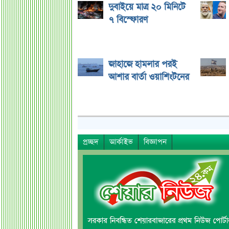
দুবাইয়ে মাত্র ২০ মিনিটে
৭ বিস্ফোরণ
জাহাজে হামলার পরই
আশার বার্তা ওয়াশিংটনের
প্রচ্ছদ
আর্কাইভ
বিজ্ঞাপন