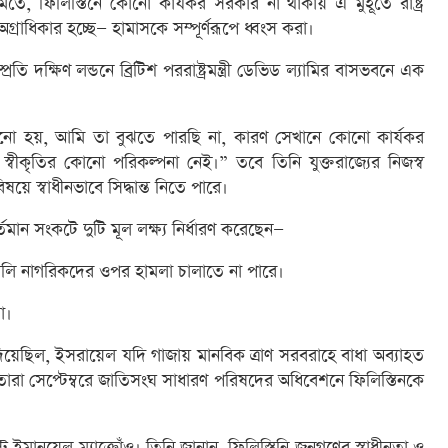
মতে, ফিলিস্তিনে কোনো কার্যকর সরকার না থাকায় এ মুহূর্তে রাষ্ট্র
র অগ্রাধিকার হচ্ছে— হামাসকে সম্পূর্ণরূপে ধ্বংস করা।
 দক্ষিণ লন্ডনে ব্রিটিশ পররাষ্ট্রমন্ত্রী ডেভিড ল্যামির বাসভবনে এক
োঝানো হয়, আমি তা বুঝতে পারছি না, কারণ সেখানে কোনো কার্যকর
 স্বীকৃতির কোনো পরিকল্পনা নেই।” তবে তিনি যুক্তরাজ্যের নিজস্ব
ষয়ে স্বাধীনভাবে সিদ্ধান্ত নিতে পারে।
বর্তমান সংকটে দুটি মূল লক্ষ্য নির্ধারণ করেছেন—
েলি নাগরিকদের ওপর হামলা চালাতে না পারে।
া।
িয়েছিল, ইসরায়েল যদি গাজায় মানবিক ত্রাণ সরবরাহে বাধা অব্যাহত
ারা সেপ্টেম্বরে জাতিসংঘ সাধারণ পরিষদের অধিবেশনে ফিলিস্তিনকে