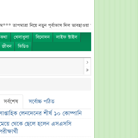
্রা নিয়ে নতুন পূর্বাভাস দিল আবহাওয়া অফিস***
সহপাঠীদের ব্যক্তিগত ছবি ব
 কথা
খেলাধুলা
বিনোদন
লাইফ স্টাইল
ও জীবন
ভিডিও
সর্বশেষ
সর্বোচ্চ পঠিত
সাপ্তাহিক লেনদেনের শীর্ষ ১০ কোম্পানি
মেয়ে থেকে ছেলে হলেন এসএসসি
পরীক্ষার্থী