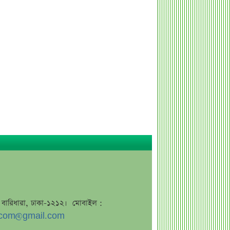
উৎপাদন বন্ধের কারণ জানালো এস আলম
কোল্ড রোল্ড স্টিল
ইউরোপে কার্যক্রম সম্প্রসারণে পর্তুগালে
প্রথম চালান রপ্তানি রেনাটার
শেখ হাসিনাকে নিয়ে বিস্ফোরক মন্তব্য
সোহেল তাজের
ন্যাশনাল ফিড মিলের দ্বিতীয় প্রান্তিক প্রকাশ
বাজুসের নতুন ঘোষণা, স্বর্ণের দামে
ইতিহাসের বড় উল্লম্ফন
হাসিনার প্রোগ্রাম থেকে যে কারণে বের হয়ে
গেলেন ৪৪০০০ দর্শক
শেখ হাসিনার বক্তব্য ঘিরে ভারতকে কড়া
বার্তা বাংলাদেশের
বাংলাদেশ নিয়ে নতুন বিতর্ক, মুখ খুললেন
জে, বারিধারা, ঢাকা-১২১২। মোবাইল :
সজীব ওয়াজেদ জয়
com@gmail.com