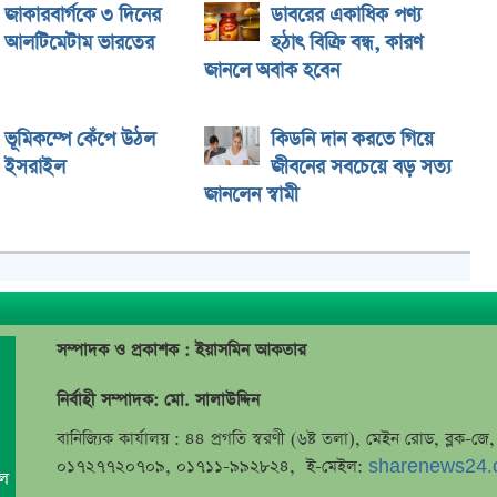
জাকারবার্গকে ৩ দিনের
ডাবরের একাধিক পণ্য
আলটিমেটাম ভারতের
হঠাৎ বিক্রি বন্ধ, কারণ
জানলে অবাক হবেন
ভূমিকম্পে কেঁপে উঠল
কিডনি দান করতে গিয়ে
ইসরাইল
জীবনের সবচেয়ে বড় সত্য
জানলেন স্বামী
সম্পাদক ও প্রকাশক : ইয়াসমিন আকতার
নির্বাহী সম্পাদক: মো. সালাউদ্দিন
বানিজ্যিক কার্যালয় : ৪৪ প্রগতি স্বরণী (৬ষ্ট তলা), মেইন রোড, ব্লক-
০১৭২৭৭২০৭০৯, ০১৭১১-৯৯২৮২৪, ই-মেইল:
sharenews24.