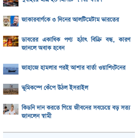
জাকারবার্গকে ৩ দিনের আলটিমেটাম ভারতের
ডাবরের একাধিক পণ্য হঠাৎ বিক্রি বন্ধ, কারণ
জানলে অবাক হবেন
জাহাজে হামলার পরই আশার বার্তা ওয়াশিংটনের
ভূমিকম্পে কেঁপে উঠল ইসরাইল
কিডনি দান করতে গিয়ে জীবনের সবচেয়ে বড় সত্য
জানলেন স্বামী