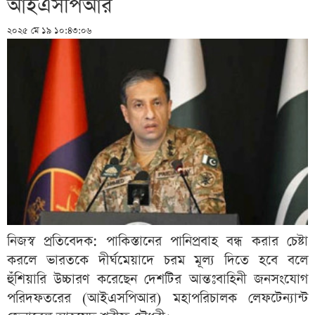
আইএসপিআর
২০২৫ মে ১৯ ১০:৪৩:০৬
নিজস্ব প্রতিবেদক: পাকিস্তানের পানিপ্রবাহ বন্ধ করার চেষ্টা
করলে ভারতকে দীর্ঘমেয়াদে চরম মূল্য দিতে হবে বলে
হুঁশিয়ারি উচ্চারণ করেছেন দেশটির আন্তঃবাহিনী জনসংযোগ
পরিদফতরের (আইএসপিআর) মহাপরিচালক লেফটেন্যান্ট