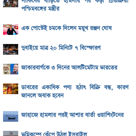
সাকিবের বাড়িতে হামলার পর কড়া প্রতিক্রিয়া
পশ্চিমবঙ্গের মন্ত্রীর
এক পোস্টেই চমকে দিলেন ময়ূখ রঞ্জন ঘোষ
দুবাইয়ে মাত্র ২০ মিনিটে ৭ বিস্ফোরণ
জাকারবার্গকে ৩ দিনের আলটিমেটাম ভারতের
ডাবরের একাধিক পণ্য হঠাৎ বিক্রি বন্ধ, কারণ
জানলে অবাক হবেন
জাহাজে হামলার পরই আশার বার্তা ওয়াশিংটনের
ভূমিকম্পে কেঁপে উঠল ইসরাইল