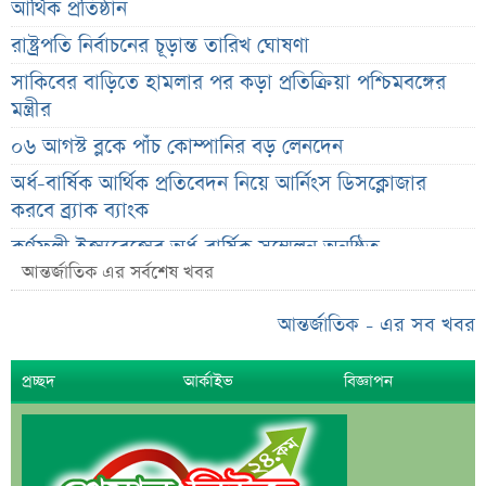
আর্থিক প্রতিষ্ঠান
রাষ্ট্রপতি নির্বাচনের চূড়ান্ত তারিখ ঘোষণা
সাকিবের বাড়িতে হামলার পর কড়া প্রতিক্রিয়া পশ্চিমবঙ্গের
মন্ত্রীর
০৬ আগস্ট ব্লকে পাঁচ কোম্পানির বড় লেনদেন
অর্ধ-বার্ষিক আর্থিক প্রতিবেদন নিয়ে আর্নিংস ডিসক্লোজার
করবে ব্র্যাক ব্যাংক
কর্ণফুলী ইন্স্যুরেন্সের অর্ধ-বার্ষিক সম্মেলন অনুষ্ঠিত
আন্তর্জাতিক এর সর্বশেষ খবর
৭৫ হাজার ২৮৩ শেয়ার মনোনীত উত্তরাধিকারীর নামে
হস্তান্তর
আন্তর্জাতিক - এর সব খবর
আস্থা থাকলেও বাজারে অস্থিরতা, তদারকি বাড়ানোর পরামর্শ
প্রচ্ছদ
আর্কাইভ
বিজ্ঞাপন
০৬ আগস্ট লেনদেনের শীর্ষ ১০ শেয়ার
০৬ আগস্ট দর পতনের শীর্ষ ১০ শেয়ার
০৬ আগস্ট দর বৃদ্ধির শীর্ষ ১০ শেয়ার