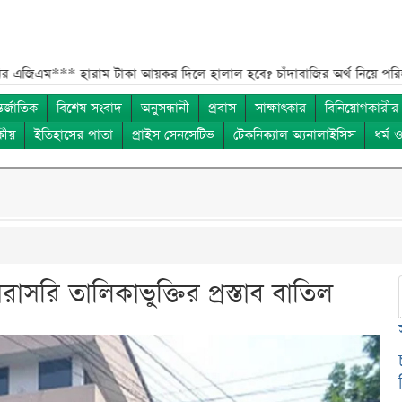
***
হারাম টাকা আয়কর দিলে হালাল হবে? চাঁদাবাজির অর্থ নিয়ে পরিষ্কার ব্যাখ্যা
তর্জাতিক
বিশেষ সংবাদ
অনুসন্ধানী
প্রবাস
সাক্ষাৎকার
বিনিয়োগকারীর
কীয়
ইতিহাসের পাতা
প্রাইস সেনসেটিভ
টেকনিক্যাল অ্যনালাইসিস
ধর্ম 
সরি তালিকাভুক্তির প্রস্তাব বাতিল