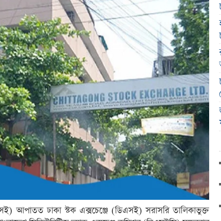
 (সিএসই) আপাতত ঢাকা স্টক এক্সচেঞ্জে (ডিএসই) সরাসরি তালিকাভুক্ত