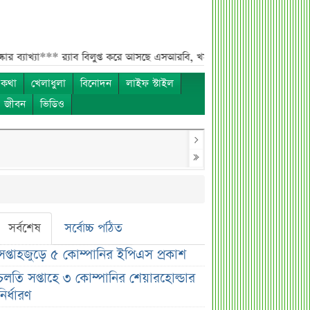
***
র‌্যাব বিলুপ্ত করে আসছে এসআরবি, খসড়া আইনে যা থাকছে***
চাঁদের ছায়া
 কথা
খেলাধুলা
বিনোদন
লাইফ স্টাইল
ও জীবন
ভিডিও
সর্বশেষ
সর্বোচ্চ পঠিত
সপ্তাহজুড়ে ৫ কোম্পানির ইপিএস প্রকাশ
চলতি সপ্তাহে ৩ কোম্পানির শেয়ারহোল্ডার
নির্ধারণ