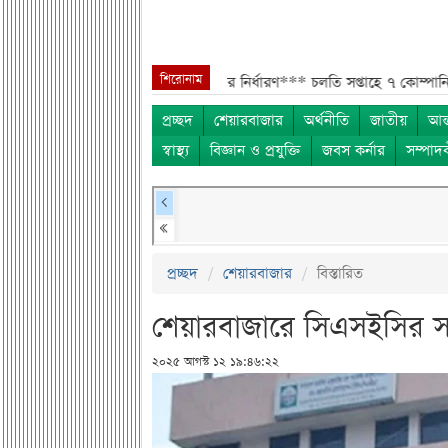
শিরোনাম
াহে ৩ কোম্পানির শেয়ারহোল্ডার নির্ধারণ***
চলতি সপ্তাহে ৭ কোম্পানির এজিএম
প্রচ্ছদ
শেয়ারবাজার
অর্থনীতি
জাতীয়
আন্
স্বাস্থ্য
বিজ্ঞান ও প্রযুক্তি
জবস কর্নার
সম্পাদ
প্রচ্ছদ
শেয়ারবাজার
বিস্তারিত
শেয়ারবাজারে সিএসইসির সরা
২০২৫ আগস্ট ১২ ১৯:৪৬:২২