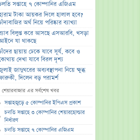
চলতি সপ্তাহে ৭ কোম্পানির এজিএম
হারাম টাকা আয়কর দিলে হালাল হবে?
চাঁদাবাজির অর্থ নিয়ে পরিষ্কার ব্যাখ্যা
র‌্যাব বিলুপ্ত করে আসছে এসআরবি, খসড়া
আইনে যা থাকছে
চাঁদের ছায়ায় ঢেকে যাবে সূর্য, কবে ও
কোথায় দেখা যাবে বিরল দৃশ্য
জুলাই জাদুঘরের অব্যবস্থাপনা নিয়ে ক্ষুব্ধ
ফারুকী, দিলেন বড় পরামর্শ
স্বর্ণের দামে বড় কাটছাঁট, নতুন দর
শেয়ারবাজার এর সর্বশেষ খবর
জানালো বাজুস
সপ্তাহজুড়ে ৫ কোম্পানির ইপিএস প্রকাশ
মন্ত্রিসভায় পরিবর্তনের হাওয়া, আলোচনায়
চলতি সপ্তাহে ৩ কোম্পানির শেয়ারহোল্ডার
যেসব নাম
নির্ধারণ
দেশের ২৩তম রাষ্ট্রপতি; শেষ মুহূর্তে
চলতি সপ্তাহে ৭ কোম্পানির এজিএম
আলোচনায় যেসব নাম