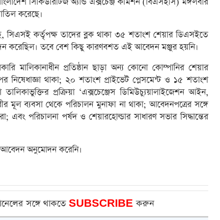
ংলাদেশ সিকিউরিটিজ অ্যান্ড এক্সচেঞ্জ কমিশন (বিএসইসি) মঙ্গলবার
বাতিল করেছে।
ে, সিএসই কর্তৃপক্ষ তাদের ব্লক থাকা ৩৫ শতাংশ শেয়ার ডিএসইতে
েদন করেছিল। তবে বেশ কিছু কারণবশত এই আবেদন মঞ্জুর হয়নি।
ারি মালিকানাধীন প্রতিষ্ঠান ছাড়া অন্য কোনো কোম্পানির শেয়ার
ওপর নিষেধাজ্ঞা থাকা; ২০ শতাংশ প্রাইভেট প্লেসমেন্ট ও ১৫ শতাংশ
া তালিকাভুক্তির প্রক্রিয়া ‘এক্সচেঞ্জেস ডিমিউচ্যুয়ালাইজেশন আইন,
র মূল ব্যবসা থেকে পরিচালন মুনাফা না থাকা; আবেদনপত্রের সঙ্গে
া করা; এবং পরিচালনা পর্ষদ ও শেয়ারহোল্ডার সাধারণ সভার সিদ্ধান্তের
জের আবেদন অনুমোদন করেনি।
ানেলের সঙ্গে থাকতে
SUBSCRIBE
করুন