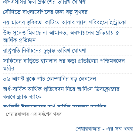
এসএসসির ফল প্রকাশের তারিখ ঘোষণা
সৌদিতে বাংলাদেশিদের জন্য বড় সুখবর
নয় মাসের স্থবিরতা কাটিয়ে আবার গ্যাস পরিবহনে ইন্ট্রাকো
উচ্চ সুদেও মিলছে না আমানত, অবসায়নের প্রক্রিয়ায় ৫
আর্থিক প্রতিষ্ঠান
রাষ্ট্রপতি নির্বাচনের চূড়ান্ত তারিখ ঘোষণা
সাকিবের বাড়িতে হামলার পর কড়া প্রতিক্রিয়া পশ্চিমবঙ্গের
মন্ত্রীর
০৬ আগস্ট ব্লকে পাঁচ কোম্পানির বড় লেনদেন
অর্ধ-বার্ষিক আর্থিক প্রতিবেদন নিয়ে আর্নিংস ডিসক্লোজার
করবে ব্র্যাক ব্যাংক
কর্ণফুলী ইন্স্যুরেন্সের অর্ধ-বার্ষিক সম্মেলন অনুষ্ঠিত
শেয়ারবাজার এর সর্বশেষ খবর
৭৫ হাজার ২৮৩ শেয়ার মনোনীত উত্তরাধিকারীর নামে
হস্তান্তর
শেয়ারবাজার - এর সব খবর
আস্থা থাকলেও বাজারে অস্থিরতা, তদারকি বাড়ানোর পরামর্শ