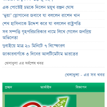
এক পোস্টেই চমকে দিলেন ময়ূখ রঞ্জন ঘোষ
‘ভুয়া’ স্লোগানের জবাবে যা বললেন রাশেদ খান
শেখ হাসিনাকে উদ্দেশ করে যা বললেন রাষ্ট্রপতি
সব সম্পত্তি গৃহপরিচারিকার নামে লিখে গেলেন জনপ্রিয়
অভিনেতা
দুবাইয়ে মাত্র ২০ মিনিটে ৭ বিস্ফোরণ
জাকারবার্গকে ৩ দিনের আলটিমেটাম ভারতের
সরকারি ওয়েবসাইটে ‘Error 503’, কারণ জানালেন
খেলাধুলা এর সর্বশেষ খবর
উপদেষ্টা
খেলাধুলা - এর সব খবর
ব্যাংক কর্মকর্তার অভিযোগে তোলপাড়, অব্যাহতি এনসিপি
নেতার
প্রচ্ছদ
আর্কাইভ
বিজ্ঞাপন
ভাইরাল ‘৪ দিনের ছুটি’ দাবির ব্যাখ্যা দিল জনপ্রশাসন
মন্ত্রণালয়
জাতির উদ্দেশে যা বললেন ড. ইউনূস