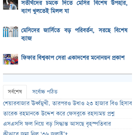
সতীর্থদের চমকে দিতে মেসির বিশেষ উপহার,
ব্যাগ খুলতেই মিলল যা
মেসিদের জার্সিতে বড় পরিবর্তন, সরছে বিশেষ
ব্যাজ
ফিফার বিশ্বকাপ সেরা একাদশের মনোনয়ন প্রকাশ
সর্বশেষ
সর্বোচ্চ পঠিত
শেয়ারবাজার ঊর্ধ্বমুখী. তারপরও উধাও ২৩ হাজার বিও হিসাব
তারেক রহমানকে উদ্দেশ করে ফেসবুকে রহস্যময় প্রশ্ন
এসএসসি ফল নিয়ে বড় সিদ্ধান্ত আসছে বৃহস্পতিবার
কীভাবে জন্ম নিল ‘৩৬ জুলাই’?