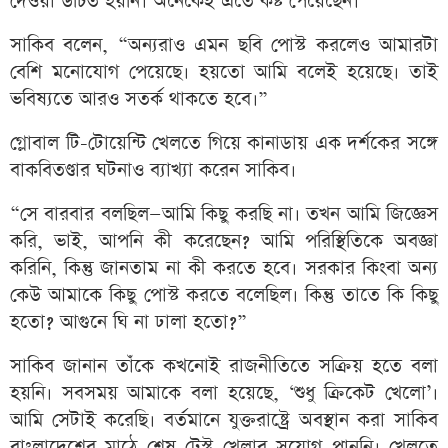
দেওয়া উচিত হয়নি। অনেকেই এতে কষ্ট পেয়েছেন।”
সাকিব বলেন, “অন্যরাও এমন ছবি পোস্ট করলেও আমারটা
বেশি মনোযোগ পেয়েছে। হয়তো আমি বলেই হয়েছে। তাই
ভবিষ্যতে আরও সতর্ক থাকতে হবে।”
গ্লোবাল টি-টোয়েন্টি খেলতে গিয়ে কানাডায় এক দর্শকের সঙ্গে
বাকবিতণ্ডার ঘটনাও ব্যাখ্যা করেন সাকিব।
“সে বারবার বলছিল—আমি কিছু করছি না। তখন আমি জিজ্ঞেস
করি, ভাই, আপনি কী করেছেন? আমি পরিস্থিতিকে অবজ্ঞা
করিনি, কিন্তু জানতাম না কী করতে হবে। সরকার কিংবা অন্য
কেউ আমাকে কিছু পোস্ট করতে বলেছিল। কিন্তু তাতে কি কিছু
হতো? আগুনে ঘি না ঢালা হতো?”
সাকিব জানান তাঁকে কখনোই রাজনীতিতে সক্রিয় হতে বলা
হয়নি। সবসময় আমাকে বলা হয়েছে, ‘শুধু ক্রিকেট খেলো’।
আমি সেটাই করেছি। বর্তমানে যুক্তরাষ্ট্রে অবস্থান করা সাকিব
বাংলাদেশের মাঠে শেষ টেস্ট খেলার সুযোগ পাননি। খেলতে