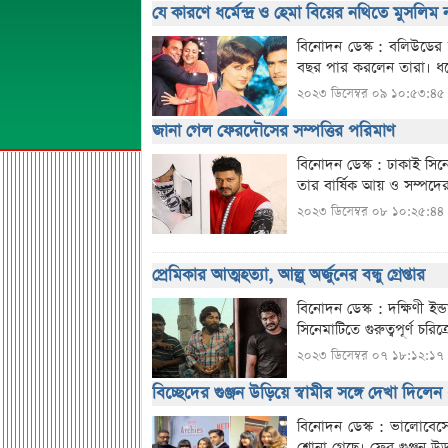
যে কারণে ধর্মেন্দ্র ও হেমা বিয়ের নথিতে মুসলি
বিনোদন ডেস্ক : বলিউডের অ
বছর পার করলেন তারা। ধর্মে
২০২৩ ডিসেম্বর ০৯ ১০:৫৩:৪৫
জানা গেল ফেরদৌসের সম্পত্তির পরিমাণ
বিনোদন ডেস্ক : ঢাকাই সি
তার বার্ষিক আয় ও সম্পদে
২০২৩ ডিসেম্বর ০৮ ১০:২৫:৪৪
প্রেমিকার আত্মহত্যা, আল্লু অর্জুনের বন্ধু গ্রেপ্তার
বিনোদন ডেস্ক : দক্ষিণী ইন
সিনেমাটিতে গুরুত্বপূর্ণ চরি
২০২৩ ডিসেম্বর ০৭ ১৮:১২:১৭
বিচ্ছেদের গুঞ্জন উড়িয়ে স্বামীর সঙ্গে দেখা দিলেন 
বিনোদন ডেস্ক : ভালোবেসে
শোনা গেছে। ফের গুঞ্জন উড়