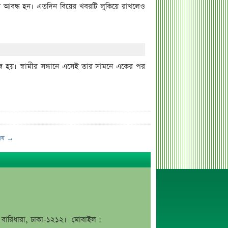
ধনে আবদ্ধ হন। এতদিন বিয়ের খবরটি লুকিয়ে রাখলেও
িখোঁজ হয়। স্বামীর সন্ধানে এসেই তার সামনে একের পর
েষ →
জে, বারিধারা, ঢাকা-১২১২। মোবাইল :