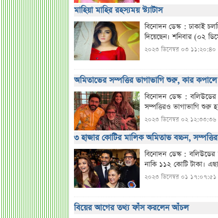
মাহিয়া মাহির রহস্যময় স্ট্যাটাস
বিনোদন ডেস্ক : ঢাকাই চলচিত্
দিয়েছেন। শনিবার (০২ ডিসে
২০২৩ ডিসেম্বর ০৩ ১১:২০:৪০
অমিতাভের সম্পত্তির ভাগাভাগি শুরু, কার কপালে
বিনোদন ডেস্ক : বলিউডের 
সম্পত্তিরও ভাগাভাগি শুর
২০২৩ ডিসেম্বর ০২ ১২:৩৩:৩৬
৩ হাজার কোটির মালিক অমিতাভ বচ্চন, সম্পত্তি
বিনোদন ডেস্ক : বলিউডের 
নাকি ১১২ কোটি টাকা। এছ
২০২৩ ডিসেম্বর ০১ ১৭:০৭:৫১
বিয়ের আগের তথ্য ফাঁস করলেন আঁচল