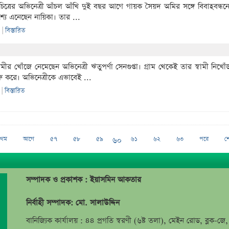
চিত্রের অভিনেত্রী আঁচল আঁখি দুই বছর আগে গায়ক সৈয়দ অমির সঙ্গে বিবাহবন্
াশ্যে এনেছেন নায়িকা। তার ...
|
|
বিস্তারিত
বামীর খোঁজে নেমেছেন অভিনেত্রী ঋতুপর্ণা সেনগুপ্তা। গ্রাম থেকেই তার স্বামী ন
ু করে। অভিনেত্রীকে এভাবেই ...
|
|
বিস্তারিত
৬০
রথম
আগে
৫৭
৫৮
৫৯
৬১
৬২
৬৩
পরে
শ
সম্পাদক ও প্রকাশক : ইয়াসমিন আকতার
নির্বাহী সম্পাদক: মো. সালাউদ্দিন
বানিজ্যিক কার্যালয় : ৪৪ প্রগতি স্বরণী (৬ষ্ট তলা), মেইন রোড, ব্লক-