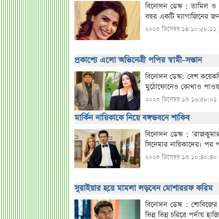
বিনোদন ডেস্ক : তামিল ও ত
বছর একটি ম্যাগাজিনের জন
২০২৩ ডিসেম্বর ১৪ ১০:৫৮:১১ 
প্রকাশ্যে এলো অভিনেত্রী পপির স্বামী-সন্তান
বিনোদন ডেস্ক: বেশ কয়েকদি
মুঠোফোনেও কোথাও পাওয়া য
২০২৩ ডিসেম্বর ১৩ ১৬:৫৮:০১
মার্কিন নায়িকাকে নিয়ে বঙ্গভবনে শাকিব
বিনোদন ডেস্ক : ‘রাজকুম
সিনেমার নায়িকাদের। পর প
২০২৩ ডিসেম্বর ১৩ ১০:৪০:৪০
সুরাইয়ার হয়ে মামলা লড়বেন মোশাররফ করিম
বিনোদন ডেস্ক : শোবিজের
ভিন্ন ভিন্ন চরিত্রে পর্দায়