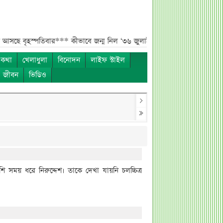
পতিবার***
কীভাবে জন্ম নিল ‘৩৬ জুলাই’?***
এক পোস্টেই চমকে দিলেন ময়ূখ র
 কথা
খেলাধুলা
বিনোদন
লাইফ স্টাইল
ও জীবন
ভিডিও
বেশি সময় ধরে নিরুদ্দেশ। তাকে দেখা যায়নি চলচ্চিত্র