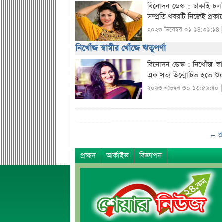
বিনোদন ডেস্ক : ঢাকাই চল
সম্প্রতি খবরটি নিজেই প্রক
২০২৩ ডিসেম্বর ০১ ১৪:৩১:১৪ 
নিখোঁজ স্বামীর খোঁজে ঋতুপর্ণা
বিনোদন ডেস্ক : নিখোঁজ স্
এক সত্য উন্মোচিত হতে শুর
২০২৩ নভেম্বর ৩০ ১৩:৫৬:৪০ 
← প্
প্রচ্ছদ
আর্কাইভ
বিজ্ঞাপন