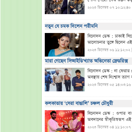
২০২৩ ডিসেম্বর ০৭ ১০:১২:৪০
নতুন যে চমক দিলেন পরীমনি
বিনোদন ডেস্ক : ঢাকাই সি
আলোচনার তুঙ্গে ছিলেন এই
২০২৩ ডিসেম্বর ০৬ ১১:১২:০২ 
মারা গেছেন সিআইডি'খ্যাত অভিনেতা ফ্রেডরিক্স
বিনোদন ডেস্ক : না ফেরার
অবস্থায় শেষ নিঃশ্বাস ত্য
২০২৩ ডিসেম্বর ০৫ ১৪:০৩:১৬
‌কলকাতায় ‘সেরা বাঙালি’ চঞ্চল চৌধুরী
বিনোদন ডেস্ক : ওপার বাং
অবদানের স্বীকৃতিস্বরূপ এ
২০২৩ ডিসেম্বর ০৪ ১১:১০:০৭