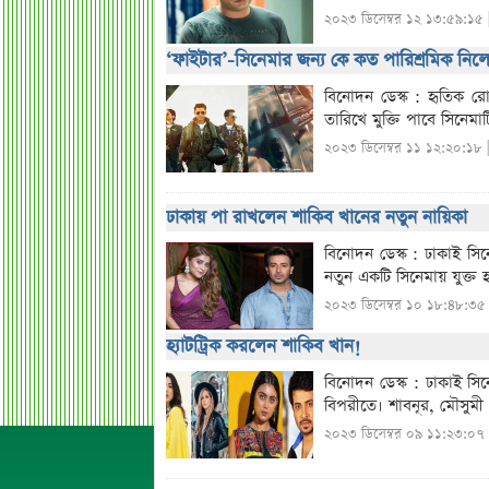
২০২৩ ডিসেম্বর ১২ ১৩:৫৯:১৫ 
‘ফাইটার’-সিনেমার জন্য কে কত পারিশ্রমিক নিল
বিনোদন ডেস্ক : হৃতিক র
তারিখে মুক্তি পাবে সিনেম
২০২৩ ডিসেম্বর ১১ ১২:২০:১৮ 
ঢাকায় পা রাখলেন শাকিব খানের নতুন নায়িকা
বিনোদন ডেস্ক : ঢাকাই সিন
নতুন একটি সিনেমায় যুক্ত 
২০২৩ ডিসেম্বর ১০ ১৮:৪৮:৩৫
হ্যাটট্রিক করলেন শাকিব খান!
বিনোদন ডেস্ক : ঢাকাই সি
বিপরীতে। শাবনূর, মৌসুমী
২০২৩ ডিসেম্বর ০৯ ১১:২৩:০৭