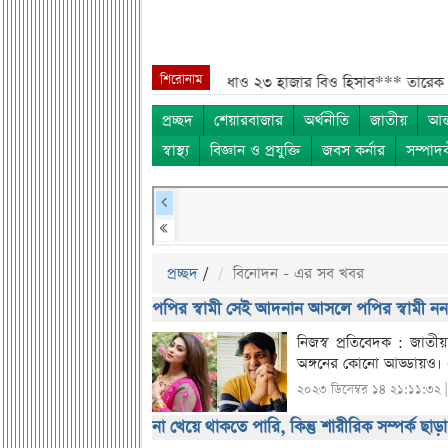
শিরোনাম
ার ঊর্ধ্বমুখী. তারপরও উধাও ২৩ হাজার বিও হিসাব***
তারেক রহমানকে উদ্দেশ
প্রচ্ছদ
শেয়ারবাজার
অর্থনীতি
জাতীয়
আন্
স্বাস্থ্য
বিজ্ঞান ও প্রযুক্তি
জবস কর্নার
সম্পাদ
প্রচ্ছদ
/
বিনোদন - এর সব খবর
পপির স্বামী সেই আদনান আসলে পপির স্বামী নন
নিজস্ব প্রতিবেদক : জাতীয় 
অঙ্গনের কোনো আড্ডায়ও। এর 
২০২৩ ডিসেম্বর ১৪ ২১:১১:৩২ 
না খেয়ে থাকতে পারি, কিন্তু শারীরিক সম্পর্ক ছাড়