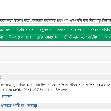
 করে ফেসবুকে রহস্যময় প্রশ্ন***
এসএসসি ফল নিয়ে বড় সিদ্ধান্ত আসছে বৃহস্
তর্জাতিক
বিশেষ সংবাদ
অনুসন্ধানী
প্রবাস
সাক্ষাৎকার
বিনিয়োগকারীর
কীয়
ইতিহাসের পাতা
প্রাইস সেনসেটিভ
টেকনিক্যাল অ্যনালাইসিস
ধর্ম 
!
চলচ্চিত্র পুরস্কারপ্রাপ্ত গ্ল্যামারগার্ল নায়িকা সাদিকা পারভীন পপি তিন বছরের 
মধ্যে চলচ্চিত্র শিল্পী সমিতির নির্বাচন উপলক্ষে ...
|
|
বিস্তারিত
া থাকতে পারি না: সামান্থা