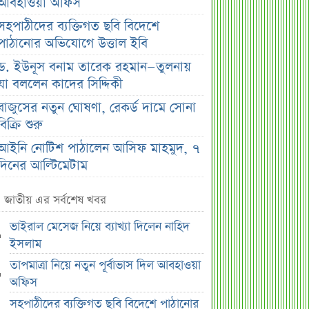
আবহাওয়া অফিস
সহপাঠীদের ব্যক্তিগত ছবি বিদেশে
পাঠানোর অভিযোগে উত্তাল ইবি
ড. ইউনূস বনাম তারেক রহমান—তুলনায়
যা বললেন কাদের সিদ্দিকী
বাজুসের নতুন ঘোষণা, রেকর্ড দামে সোনা
বিক্রি শুরু
আইনি নোটিশ পাঠালেন আসিফ মাহমুদ, ৭
দিনের আল্টিমেটাম
প্রশাসক সরল, নতুন অধ্যায়ে সোশ্যাল
জাতীয় এর সর্বশেষ খবর
ইসলামী ব্যাংক
ভাইরাল মেসেজ নিয়ে ব্যাখ্যা দিলেন নাহিদ
ভারত ও আওয়ামী লীগ ইস্যুতে পররাষ্ট্র
ইসলাম
প্রতিমন্ত্রীর মন্তব্য
তাপমাত্রা নিয়ে নতুন পূর্বাভাস দিল আবহাওয়া
এসএসসির ফল প্রকাশের তারিখ ঘোষণা
অফিস
সৌদিতে বাংলাদেশিদের জন্য বড় সুখবর
সহপাঠীদের ব্যক্তিগত ছবি বিদেশে পাঠানোর