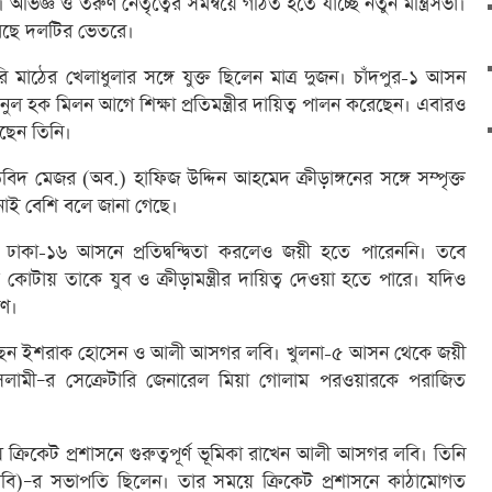
িজ্ঞ ও তরুণ নেতৃত্বের সমন্বয়ে গঠিত হতে যাচ্ছে নতুন মন্ত্রিসভা।
চলছে দলটির ভেতরে।
াঠের খেলাধুলার সঙ্গে যুক্ত ছিলেন মাত্র দুজন। চাঁদপুর-১ আসন
ল হক মিলন আগে শিক্ষা প্রতিমন্ত্রীর দায়িত্ব পালন করেছেন। এবারও
 আছেন তিনি।
বিদ মেজর (অব.) হাফিজ উদ্দিন আহমেদ ক্রীড়াঙ্গনের সঙ্গে সম্পৃক্ত
াবনাই বেশি বলে জানা গেছে।
কা-১৬ আসনে প্রতিদ্বন্দ্বিতা করলেও জয়ী হতে পারেননি। তবে
 কোটায় তাকে যুব ও ক্রীড়ামন্ত্রীর দায়িত্ব দেওয়া হতে পারে। যদিও
ীণ।
রয়েছেন ইশরাক হোসেন ও আলী আসগর লবি। খুলনা-৫ আসন থেকে জয়ী
সলামী–র সেক্রেটারি জেনারেল মিয়া গোলাম পরওয়ারকে পরাজিত
িকেট প্রশাসনে গুরুত্বপূর্ণ ভূমিকা রাখেন আলী আসগর লবি। তিনি
িসিবি)–র সভাপতি ছিলেন। তার সময়ে ক্রিকেট প্রশাসনে কাঠামোগত