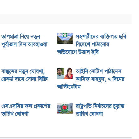
তাপমাত্রা নিয়ে নতুন
সহপাঠীদের ব্যক্তিগত ছবি
পূর্বাভাস দিল আবহাওয়া
বিদেশে পাঠানোর
অভিযোগে উত্তাল ইবি
বাজুসের নতুন ঘোষণা,
আইনি নোটিশ পাঠালেন
রেকর্ড দামে সোনা বিক্রি
আসিফ মাহমুদ, ৭ দিনের
আল্টিমেটাম
এসএসসির ফল প্রকাশের
রাষ্ট্রপতি নির্বাচনের চূড়ান্ত
তারিখ ঘোষণা
তারিখ ঘোষণা