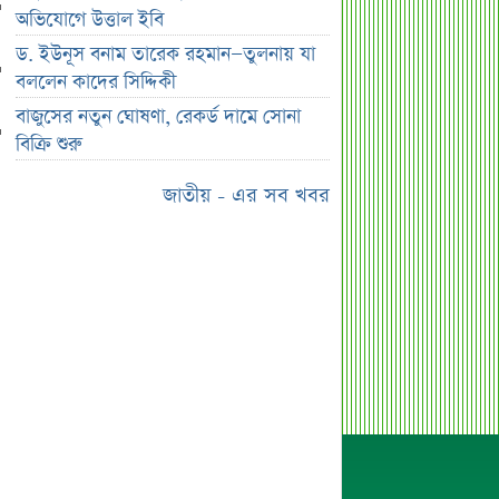
নয় মাসের স্থবিরতা কাটিয়ে আবার গ্যাস
অভিযোগে উত্তাল ইবি
পরিবহনে ইন্ট্রাকো
ড. ইউনূস বনাম তারেক রহমান—তুলনায় যা
উচ্চ সুদেও মিলছে না আমানত, অবসায়নের
বললেন কাদের সিদ্দিকী
প্রক্রিয়ায় ৫ আর্থিক প্রতিষ্ঠান
বাজুসের নতুন ঘোষণা, রেকর্ড দামে সোনা
রাষ্ট্রপতি নির্বাচনের চূড়ান্ত তারিখ ঘোষণা
বিক্রি শুরু
সাকিবের বাড়িতে হামলার পর কড়া
জাতীয় - এর সব খবর
প্রতিক্রিয়া পশ্চিমবঙ্গের মন্ত্রীর
০৬ আগস্ট ব্লকে পাঁচ কোম্পানির বড়
লেনদেন
অর্ধ-বার্ষিক আর্থিক প্রতিবেদন নিয়ে আর্নিংস
ডিসক্লোজার করবে ব্র্যাক ব্যাংক
কর্ণফুলী ইন্স্যুরেন্সের অর্ধ-বার্ষিক সম্মেলন
অনুষ্ঠিত
৭৫ হাজার ২৮৩ শেয়ার মনোনীত
উত্তরাধিকারীর নামে হস্তান্তর