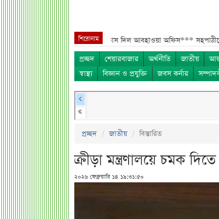
শিরোনাম
**
তাপমাত্রা নিয়ে নতুন পূর্বাভাস দিল আবহাওয়া অফিস***
সহপাঠীদের ব্যক্তি
প্রচ্ছদ
শেয়ারবাজার
অর্থনীতি
জাতীয়
আন্
স্বাস্থ্য
বিজ্ঞান ও প্রযুক্তি
জবস কর্নার
সম্পাদ
প্রচ্ছদ
জাতীয়
বিস্তারিত
ক্রীড়া মন্ত্রণালয়ে চমক দিতে
২০২৬ ফেব্রুয়ারি ১৪ ১৯:৩১:৫০