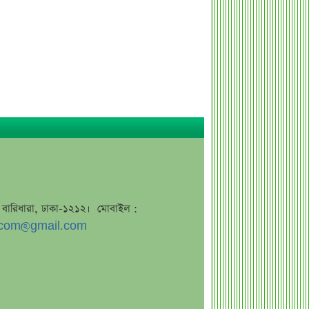
এসএসসি ফল নিয়ে বড় সিদ্ধান্ত আসছে
বৃহস্পতিবার
কীভাবে জন্ম নিল ‘৩৬ জুলাই’?
এক পোস্টেই চমকে দিলেন ময়ূখ রঞ্জন ঘোষ
‘ভুয়া’ স্লোগানের জবাবে যা বললেন রাশেদ
খান
শেখ হাসিনাকে উদ্দেশ করে যা বললেন
রাষ্ট্রপতি
সব সম্পত্তি গৃহপরিচারিকার নামে লিখে
গেলেন জনপ্রিয় অভিনেতা
জে, বারিধারা, ঢাকা-১২১২। মোবাইল :
দুবাইয়ে মাত্র ২০ মিনিটে ৭ বিস্ফোরণ
com@gmail.com
জাকারবার্গকে ৩ দিনের আলটিমেটাম
ভারতের
সরকারি ওয়েবসাইটে ‘Error 503’,
কারণ জানালেন উপদেষ্টা