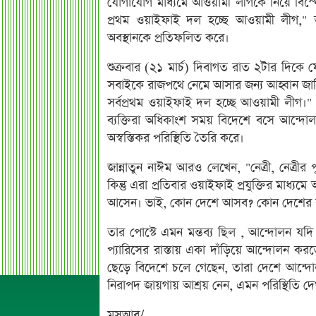
যোগাযোগ মাধ্যমে আওয়ামী লীগকে নিয়ে বিস্ফ
প্রথম ওয়াইফাই দল হচ্ছে আওয়ামী লীগ," ত
অবস্থানকে প্রতিফলিত করে।
শুক্রবার (২১ মার্চ) দিবাগত রাত ২টার দিকে 
সবাইকে রাজপথে নেমে আসার জন্য আহ্বান জান
সর্বপ্রথম ওয়াইফাই দল হচ্ছে আওয়ামী লীগ।" তাঁর
ব্যক্তিরা অধিকাংশ সময় বিদেশে বসে আন্দোল
অস্বস্তিকর পরিস্থিতি তৈরি করে।
জান্নাতুন নাঈম আরও লেখেন, "নেত্রী, নেত্রীর পু
কিন্তু এরা প্রতিবার ওয়াইফাই প্রযুক্তির মা
আসেন। ভাই, কোন দেশে আসব? কোন দেশের রা
তার পোস্টে এমন মন্তব্য ছিল , আন্দোলন যদ
প্যারিসের রাস্তায় একা দাঁড়িয়ে আন্দোলন করত
ছেড়ে বিদেশে চলে গেছেন, তারা দেশে আন্দোলনে
নিরাপদ জায়গায় আশ্রয় নেন, এমন পরিস্থিতি দে
মুসআব/