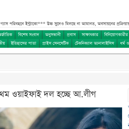
ে ইন্ট্রাকো***
উচ্চ সুদেও মিলছে না আমানত, অবসায়নের প্রক্রিয়ায় ৫ আর্থিক প্র
তর্জাতিক
বিশেষ সংবাদ
অনুসন্ধানী
প্রবাস
সাক্ষাৎকার
বিনিয়োগকারীর
কীয়
ইতিহাসের পাতা
প্রাইস সেনসেটিভ
টেকনিক্যাল অ্যনালাইসিস
ধর্ম 
্রথম ওয়াইফাই দল হচ্ছে আ.লীগ