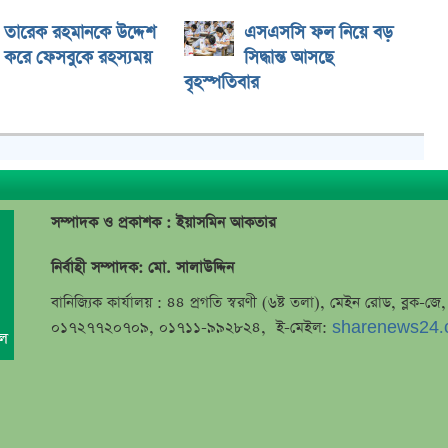
তারেক রহমানকে উদ্দেশ
এসএসসি ফল নিয়ে বড়
করে ফেসবুকে রহস্যময়
সিদ্ধান্ত আসছে
বৃহস্পতিবার
সম্পাদক ও প্রকাশক : ইয়াসমিন আকতার
নির্বাহী সম্পাদক: মো. সালাউদ্দিন
বানিজ্যিক কার্যালয় : ৪৪ প্রগতি স্বরণী (৬ষ্ট তলা), মেইন রোড, ব্লক-
০১৭২৭৭২০৭০৯, ০১৭১১-৯৯২৮২৪, ই-মেইল:
sharenews24.