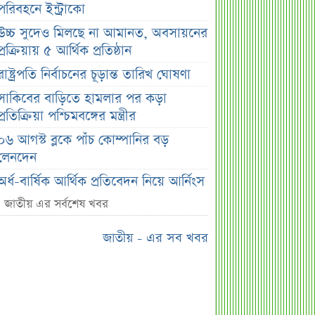
পরিবহনে ইন্ট্রাকো
উচ্চ সুদেও মিলছে না আমানত, অবসায়নের
প্রক্রিয়ায় ৫ আর্থিক প্রতিষ্ঠান
রাষ্ট্রপতি নির্বাচনের চূড়ান্ত তারিখ ঘোষণা
সাকিবের বাড়িতে হামলার পর কড়া
প্রতিক্রিয়া পশ্চিমবঙ্গের মন্ত্রীর
০৬ আগস্ট ব্লকে পাঁচ কোম্পানির বড়
লেনদেন
অর্ধ-বার্ষিক আর্থিক প্রতিবেদন নিয়ে আর্নিংস
ডিসক্লোজার করবে ব্র্যাক ব্যাংক
জাতীয় এর সর্বশেষ খবর
কর্ণফুলী ইন্স্যুরেন্সের অর্ধ-বার্ষিক সম্মেলন
জাতীয় - এর সব খবর
অনুষ্ঠিত
৭৫ হাজার ২৮৩ শেয়ার মনোনীত
উত্তরাধিকারীর নামে হস্তান্তর
আস্থা থাকলেও বাজারে অস্থিরতা, তদারকি