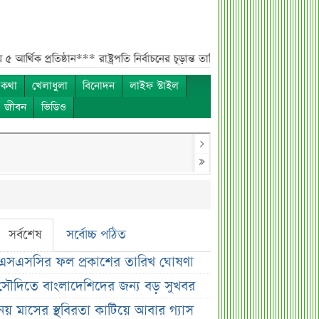
তিষ্ঠান***
রাষ্ট্রপতি নির্বাচনের চূড়ান্ত তারিখ ঘোষণা***
সাকিবের বাড়িতে হামলার প
 কথা
খেলাধুলা
বিনোদন
লাইফ স্টাইল
ও জীবন
ভিডিও
সর্বশেষ
সর্বোচ্চ পঠিত
এসএসসির ফল প্রকাশের তারিখ ঘোষণা
সৌদিতে বাংলাদেশিদের জন্য বড় সুখবর
নয় মাসের স্থবিরতা কাটিয়ে আবার গ্যাস