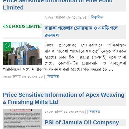
Price Sensitive Information of Fine Food
Limited
২০২৫ অক্টোবর ২৮ ২১:৩৬:১৫ |
|
বিস্তারিত
বারাকা পতেঙ্গার চেয়ারম্যান ও এমডি পদে
রদবদল
নিজস্ব প্রতিবেদক: শেয়ারবাজারে তালিকাভুক্ত
বারাকা পতেঙ্গা পাওয়ারে গুরুত্বপূর্ণ নেতৃত্ব পরিবর্তন
হয়েছে। ঢাকা স্টক এক্সচেঞ্জ (ডিএসই) সূত্রে জানা
গেছে, কোম্পানিটির চেয়ারম্যান ও ব্যবস্থাপনা
পরিচালকের মধ্যে দায়িত্ব অদল-বদল করা হয়েছে। গত বছরের ১৮ ...
২০২৫ জুলাই ০৭ ১০:৫৩:২৮ |
|
বিস্তারিত
Price Sensitive Information of Apex Weaving
& Finishing Mills Ltd
২০২৫ এপ্রিল ১২ ২০:১৩:৪৭ |
|
বিস্তারিত
PSI of Jamula Oil Compsny