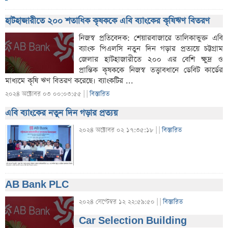
হাটহাজারীতে ২০০ শতাধিক কৃষককে এবি ব্যাংকের কৃষিঋণ বিতরণ
নিজস্ব প্রতিবেদক: শেয়ারবাজারে তালিকাভুক্ত এবি
ব্যাংক পিএলসি নতুন দিন গড়ার প্রত্যয়ে চট্টগ্রাম
জেলার হাটহাজারীতে ২০০ এর বেশি ক্ষুদ্র ও
প্রান্তিক কৃষককে নিজস্ব তত্ত্বাবধানে ডেবিট কার্ডের
মাধ্যমে কৃষি ঋণ বিতরণ করেছে। ব্যাংকটির ...
২০২৪ অক্টোবর ০৩ ০০:০৩:৫৫ |
|
বিস্তারিত
এবি ব্যাংকের নতুন দিন গড়ার প্রত্যয়
২০২৪ অক্টোবর ০২ ১৭:৩৫:১৮ |
|
বিস্তারিত
AB Bank PLC
২০২৪ সেপ্টেম্বর ১২ ২২:৫৯:৫০ |
|
বিস্তারিত
Car Selection Building