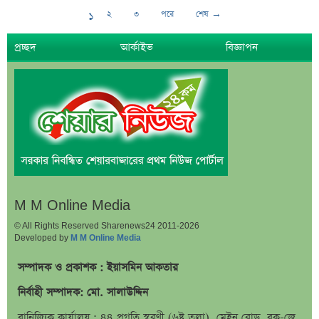
১
২
৩
পরে
শেষ →
প্রচ্ছদ
আর্কাইভ
বিজ্ঞাপন
M M Online Media
© All Rights Reserved Sharenews24 2011-2026
Developed by
M M Online Media
সম্পাদক ও প্রকাশক : ইয়াসমিন আকতার
নির্বাহী সম্পাদক: মো. সালাউদ্দিন
বানিজ্যিক কার্যালয় : ৪৪ প্রগতি স্বরণী (৬ষ্ট তলা), মেইন রোড, ব্লক-জে,