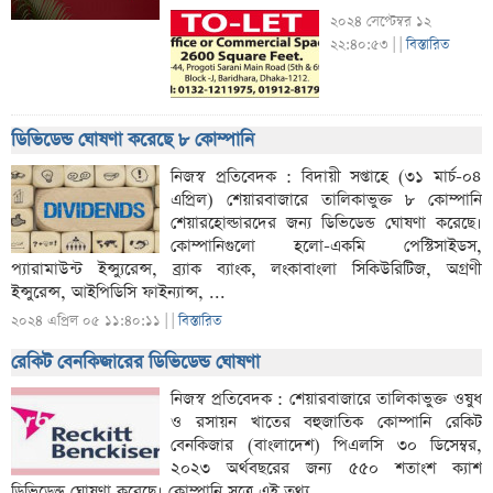
২০২৪ সেপ্টেম্বর ১২
২২:৪০:৫৩ |
|
বিস্তারিত
ডিভিডেন্ড ঘোষণা করেছে ৮ কোম্পানি
নিজস্ব প্রতিবেদক : বিদায়ী সপ্তাহে (৩১ মার্চ-০৪
এপ্রিল) শেয়ারবাজারে তালিকাভুক্ত ৮ কোম্পানি
শেয়ারহোল্ডারদের জন্য ডিভিডেন্ড ঘোষণা করেছে।
কোম্পানিগুলো হলো-একমি পেস্টিসাইডস,
প্যারামাউন্ট ইন্স্যুরেন্স, ব্র্যাক ব্যাংক, লংকাবাংলা সিকিউরিটিজ, অগ্রণী
ইন্সুরেন্স, আইপিডিসি ফাইন্যান্স, ...
২০২৪ এপ্রিল ০৫ ১১:৪০:১১ |
|
বিস্তারিত
রেকিট বেনকিজারের ডিভিডেন্ড ঘোষণা
নিজস্ব প্রতিবেদক : শেয়ারবাজারে তালিকাভুক্ত ওষুধ
ও রসায়ন খাতের বহুজাতিক কোম্পানি রেকিট
বেনকিজার (বাংলাদেশ) পিএলসি ৩০ ডিসেম্বর,
২০২৩ অর্থবছরের জন্য ৫৫০ শতাংশ ক্যাশ
ডিভিডেন্ড ঘোষণা করেছে। কোম্পানি সূত্রে এই তথ্য ...