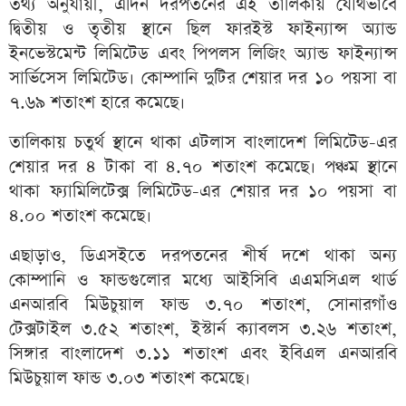
তথ্য অনুযায়ী, এদিন দরপতনের এই তালিকায় যৌথভাবে
দ্বিতীয় ও তৃতীয় স্থানে ছিল ফারইস্ট ফাইন্যান্স অ্যান্ড
ইনভেস্টমেন্ট লিমিটেড এবং পিপলস লিজিং অ্যান্ড ফাইন্যান্স
সার্ভিসেস লিমিটেড। কোম্পানি দুটির শেয়ার দর ১০ পয়সা বা
৭.৬৯ শতাংশ হারে কমেছে।
তালিকায় চতুর্থ স্থানে থাকা এটলাস বাংলাদেশ লিমিটেড-এর
শেয়ার দর ৪ টাকা বা ৪.৭০ শতাংশ কমেছে। পঞ্চম স্থানে
থাকা ফ্যামিলিটেক্স লিমিটেড-এর শেয়ার দর ১০ পয়সা বা
৪.০০ শতাংশ কমেছে।
এছাড়াও, ডিএসইতে দরপতনের শীর্ষ দশে থাকা অন্য
কোম্পানি ও ফান্ডগুলোর মধ্যে আইসিবি এএমসিএল থার্ড
এনআরবি মিউচুয়াল ফান্ড ৩.৭০ শতাংশ, সোনারগাঁও
টেক্সটাইল ৩.৫২ শতাংশ, ইস্টার্ন ক্যাবলস ৩.২৬ শতাংশ,
সিঙ্গার বাংলাদেশ ৩.১১ শতাংশ এবং ইবিএল এনআরবি
মিউচুয়াল ফান্ড ৩.০৩ শতাংশ কমেছে।