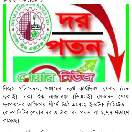
২০২৬ জুলাই ০৮ ১৪:৪৮:২৯
নিজস্ব প্রতিবেদক: সপ্তাহের চতুর্থ কার্যদিবস বুধবার (০৮
জুলাই) ঢাকা স্টক এক্সচেঞ্জে (ডিএসই) লেনদেন শেষে
দরপতনের তালিকায় শীর্ষে উঠে এসেছে ইনটেক লিমিটেড ।
কোম্পানিটির শেয়ার দর ৩ টাকা ৪০ পয়সা বা ৯.৭৭ শতাংশ
কমেছে।