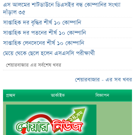
এস আলমের শাটডাউনে ডিএসইর বন্ধ কোম্পানির সংখ্যা
দাঁড়াল ৩৫
সাপ্তাহিক দর বৃদ্ধির শীর্ষ ১০ কোম্পানি
সাপ্তাহিক দর পতনের শীর্ষ ১০ কোম্পানি
সাপ্তাহিক লেনদেনের শীর্ষ ১০ কোম্পানি
মেয়ে থেকে ছেলে হলেন এসএসসি পরীক্ষার্থী
বিয়ের আগেই গর্ভবতী, মেয়েকে নদীতে ডুবিয়ে হত্যা বাবার
শেয়ারবাজার এর সর্বশেষ খবর
ভাইরাল মেসেজ নিয়ে ব্যাখ্যা দিলেন নাহিদ ইসলাম
শেয়ারবাজার - এর সব খবর
তাপমাত্রা নিয়ে নতুন পূর্বাভাস দিল আবহাওয়া অফিস
সহপাঠীদের ব্যক্তিগত ছবি বিদেশে পাঠানোর অভিযোগে উত্তাল
প্রচ্ছদ
আর্কাইভ
বিজ্ঞাপন
ইবি
ড. ইউনূস বনাম তারেক রহমান—তুলনায় যা বললেন কাদের
সিদ্দিকী
বাজুসের নতুন ঘোষণা, রেকর্ড দামে সোনা বিক্রি শুরু