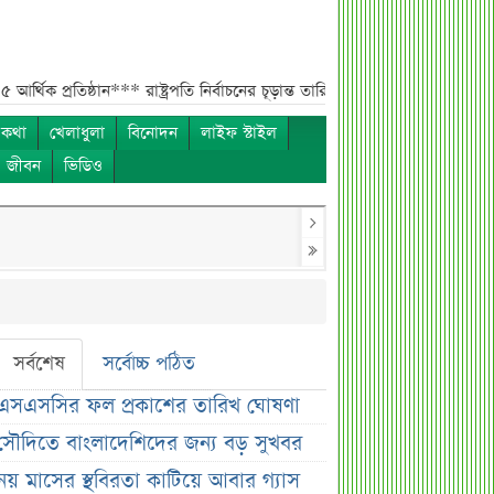
ষ্ঠান***
রাষ্ট্রপতি নির্বাচনের চূড়ান্ত তারিখ ঘোষণা***
সাকিবের বাড়িতে হামলার পর 
 কথা
খেলাধুলা
বিনোদন
লাইফ স্টাইল
ও জীবন
ভিডিও
সর্বশেষ
সর্বোচ্চ পঠিত
এসএসসির ফল প্রকাশের তারিখ ঘোষণা
সৌদিতে বাংলাদেশিদের জন্য বড় সুখবর
নয় মাসের স্থবিরতা কাটিয়ে আবার গ্যাস