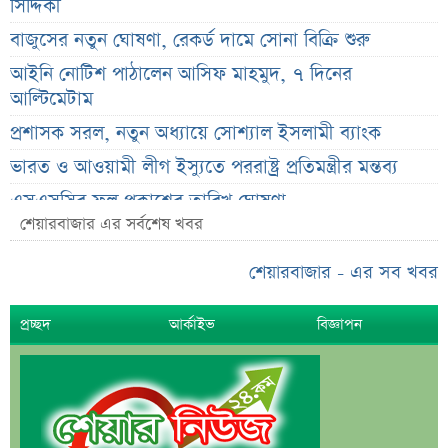
সিদ্দিকী
বাজুসের নতুন ঘোষণা, রেকর্ড দামে সোনা বিক্রি শুরু
আইনি নোটিশ পাঠালেন আসিফ মাহমুদ, ৭ দিনের
আল্টিমেটাম
প্রশাসক সরল, নতুন অধ্যায়ে সোশ্যাল ইসলামী ব্যাংক
ভারত ও আওয়ামী লীগ ইস্যুতে পররাষ্ট্র প্রতিমন্ত্রীর মন্তব্য
এসএসসির ফল প্রকাশের তারিখ ঘোষণা
শেয়ারবাজার এর সর্বশেষ খবর
সৌদিতে বাংলাদেশিদের জন্য বড় সুখবর
নয় মাসের স্থবিরতা কাটিয়ে আবার গ্যাস পরিবহনে ইন্ট্রাকো
শেয়ারবাজার - এর সব খবর
উচ্চ সুদেও মিলছে না আমানত, অবসায়নের প্রক্রিয়ায় ৫
প্রচ্ছদ
আর্কাইভ
বিজ্ঞাপন
আর্থিক প্রতিষ্ঠান
রাষ্ট্রপতি নির্বাচনের চূড়ান্ত তারিখ ঘোষণা
সাকিবের বাড়িতে হামলার পর কড়া প্রতিক্রিয়া পশ্চিমবঙ্গের
মন্ত্রীর