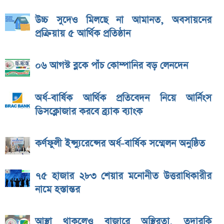
উচ্চ সুদেও মিলছে না আমানত, অবসায়নের
প্রক্রিয়ায় ৫ আর্থিক প্রতিষ্ঠান
০৬ আগস্ট ব্লকে পাঁচ কোম্পানির বড় লেনদেন
অর্ধ-বার্ষিক আর্থিক প্রতিবেদন নিয়ে আর্নিংস
ডিসক্লোজার করবে ব্র্যাক ব্যাংক
কর্ণফুলী ইন্স্যুরেন্সের অর্ধ-বার্ষিক সম্মেলন অনুষ্ঠিত
৭৫ হাজার ২৮৩ শেয়ার মনোনীত উত্তরাধিকারীর
নামে হস্তান্তর
আস্থা থাকলেও বাজারে অস্থিরতা, তদারকি