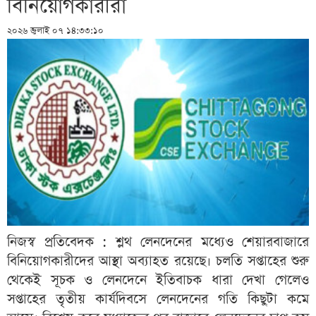
বিনিয়োগকারীরা
২০২৬ জুলাই ০৭ ১৪:৩৩:১০
নিজস্ব প্রতিবেদক : শ্লথ লেনদেনের মধ্যেও শেয়ারবাজারে
বিনিয়োগকারীদের আস্থা অব্যাহত রয়েছে। চলতি সপ্তাহের শুরু
থেকেই সূচক ও লেনদেনে ইতিবাচক ধারা দেখা গেলেও
সপ্তাহের তৃতীয় কার্যদিবসে লেনদেনের গতি কিছুটা কমে