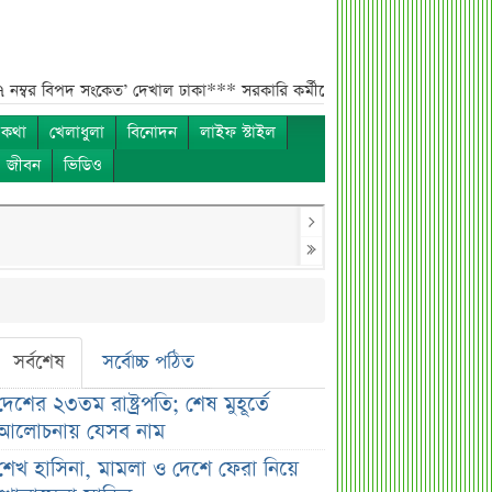
দ সংকেত’ দেখাল ঢাকা***
সরকারি কর্মীদের বেতন বাড়ানো নিয়ে যা বললেন প্রতিমন
 কথা
খেলাধুলা
বিনোদন
লাইফ স্টাইল
ও জীবন
ভিডিও
সর্বশেষ
সর্বোচ্চ পঠিত
দেশের ২৩তম রাষ্ট্রপতি; শেষ মুহূর্তে
আলোচনায় যেসব নাম
শেখ হাসিনা, মামলা ও দেশে ফেরা নিয়ে