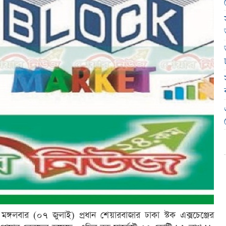
স মঙ্গলবার (০৭ জুলাই) প্রধান শেয়ারবাজার ঢাকা স্টক এক্সচেঞ্জের