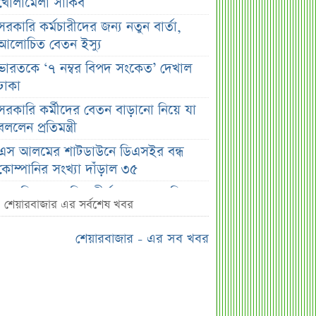
খোলামেলা সাকিব
সরকারি কর্মচারীদের জন্য নতুন বার্তা,
আলোচিত বেতন ইস্যু
ভারতকে ‘৭ নম্বর বিপদ সংকেত’ দেখাল
ঢাকা
সরকারি কর্মীদের বেতন বাড়ানো নিয়ে যা
বললেন প্রতিমন্ত্রী
এস আলমের শাটডাউনে ডিএসইর বন্ধ
কোম্পানির সংখ্যা দাঁড়াল ৩৫
সাপ্তাহিক দর বৃদ্ধির শীর্ষ ১০ কোম্পানি
শেয়ারবাজার এর সর্বশেষ খবর
সাপ্তাহিক দর পতনের শীর্ষ ১০ কোম্পানি
শেয়ারবাজার - এর সব খবর
সাপ্তাহিক লেনদেনের শীর্ষ ১০ কোম্পানি
মেয়ে থেকে ছেলে হলেন এসএসসি
পরীক্ষার্থী
বিয়ের আগেই গর্ভবতী, মেয়েকে নদীতে