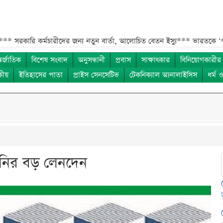
কর্মচারীদের জন্য নতুন বার্তা, আলোচিত বেতন ইস্যু***
ভারতকে ‘৭ নম্বর বিপ
তর্জাতিক
বিশেষ সংবাদ
অনুসন্ধানী
প্রবাস
সাক্ষাৎকার
বিনিয়োগকারীর
কীয়
ইতিহাসের পাতা
প্রাইস সেনসেটিভ
টেকনিক্যাল অ্যনালাইসিস
ধর্ম 
পানির বড় লেনদেন