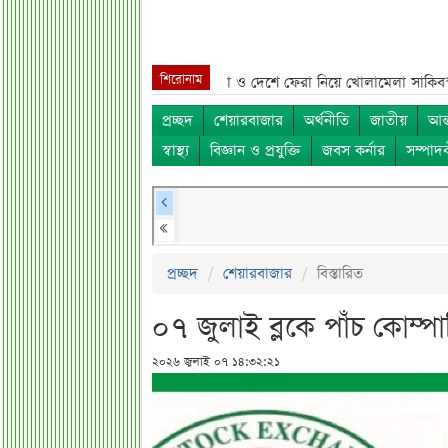
শিরোনাম
 নাম***
শেখ হাসিনা, মামলা ও দেশে ফেরা নিয়ে খোলামেলা সাকিব***
সরকারি 
প্রচ্ছদ
শেয়ারবাজার
অর্থনীতি
জাতীয়
আন্
স্বাস্থ্য
বিজ্ঞান ও প্রযুক্তি
জবস কর্নার
সম্পাদ
প্রচ্ছদ
শেয়ারবাজার
বিস্তারিত
০৭ জুলাই ব্লকে পাঁচ কোম্
২০২৬ জুলাই ০৭ ১৪:৩২:২১