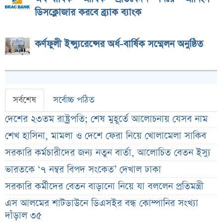
ডিসক্লোজার করবে ব্র্যাক ব্যাংক
কর্ণফুলী ইন্স্যুরেন্সের অর্ধ-বার্ষিক সম্মেলন অনুষ্ঠিত
সর্বশেষ
সর্বোচ্চ পঠিত
দেশের ২৩তম রাষ্ট্রপতি; শেষ মুহূর্তে আলোচনায় যেসব নাম
শেখ হাসিনা, মামলা ও দেশে ফেরা নিয়ে খোলামেলা সাকিব
সরকারি কর্মচারীদের জন্য নতুন বার্তা, আলোচিত বেতন ইস্যু
ভারতকে ‘৭ নম্বর বিপদ সংকেত’ দেখাল ঢাকা
সরকারি কর্মীদের বেতন বাড়ানো নিয়ে যা বললেন প্রতিমন্ত্রী
এস আলমের শাটডাউনে ডিএসইর বন্ধ কোম্পানির সংখ্যা
দাঁড়াল ৩৫