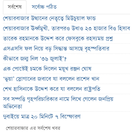
সর্বশেষ
সর্বোচ্চ পঠিত
শেয়ারবাজার উত্থানের নেতৃত্বে মিউচুয়াল ফান্ড
শেয়ারবাজার ঊর্ধ্বমুখী. তারপরও উধাও ২৩ হাজার বিও হিসাব
তারেক রহমানকে উদ্দেশ করে ফেসবুকে রহস্যময় প্রশ্ন
এসএসসি ফল নিয়ে বড় সিদ্ধান্ত আসছে বৃহস্পতিবার
কীভাবে জন্ম নিল ‘৩৬ জুলাই’?
এক পোস্টেই চমকে দিলেন ময়ূখ রঞ্জন ঘোষ
‘ভুয়া’ স্লোগানের জবাবে যা বললেন রাশেদ খান
শেখ হাসিনাকে উদ্দেশ করে যা বললেন রাষ্ট্রপতি
সব সম্পত্তি গৃহপরিচারিকার নামে লিখে গেলেন জনপ্রিয়
অভিনেতা
দুবাইয়ে মাত্র ২০ মিনিটে ৭ বিস্ফোরণ
জাকারবার্গকে ৩ দিনের আলটিমেটাম ভারতের
শেয়ারবাজার এর সর্বশেষ খবর