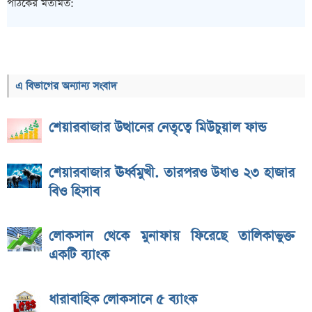
পাঠকের মতামত:
এ বিভাগের অন্যান্য সংবাদ
শেয়ারবাজার উত্থানের নেতৃত্বে মিউচুয়াল ফান্ড
শেয়ারবাজার ঊর্ধ্বমুখী. তারপরও উধাও ২৩ হাজার
বিও হিসাব
লোকসান থেকে মুনাফায় ফিরেছে তালিকাভুক্ত
একটি ব্যাংক
ধারাবাহিক লোকসানে ৫ ব্যাংক