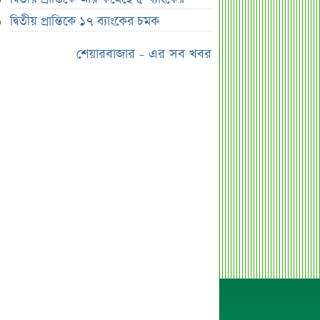
ধারাবাহিক লোকসানে ৫ ব্যাংক
দ্বিতীয় প্রান্তিকে ১৭ ব্যাংকের চমক
মুনাফা থেকে লোকসানে ৩ ব্যাংক
শেয়ারবাজার - এর সব খবর
দ্বিতীয় প্রান্তিকে আয় কমেছে ৫ ব্যাংকের
দ্বিতীয় প্রান্তিকে ১৭ ব্যাংকের চমক
জুলাই স্মৃতি জাদুঘর উদ্বোধন করলেন
প্রধানমন্ত্রী
ডাবরের একাধিক পণ্য হঠাৎ বিক্রি বন্ধ,
কারণ জানলে অবাক হবেন
একটি সেটিং বদলালেই রেকর্ড হতে পারে
হোয়াটসঅ্যাপ কল!
মন্ত্রীসভায় বাদ পড়তে পারেন যেসব মন্ত্রী-
প্রতিমন্ত্রী
ফোন ধরেন না ডিসি, শুধু বলেন "টেক্সট মি"
জাহাজে হামলার পরই আশার বার্তা
ওয়াশিংটনের