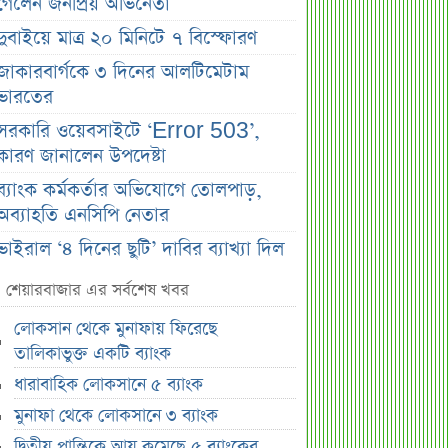
গেলেন জনপ্রিয় অভিনেতা
দুবাইয়ে মাত্র ২০ মিনিটে ৭ বিস্ফোরণ
জাকারবার্গকে ৩ দিনের আলটিমেটাম
ভারতের
সরকারি ওয়েবসাইটে ‘Error 503’,
কারণ জানালেন উপদেষ্টা
ব্যাংক কর্মকর্তার অভিযোগে তোলপাড়,
অব্যাহতি এনসিপি নেতার
ভাইরাল ‘৪ দিনের ছুটি’ দাবির ব্যাখ্যা দিল
জনপ্রশাসন মন্ত্রণালয়
শেয়ারবাজার এর সর্বশেষ খবর
জাতির উদ্দেশে যা বললেন ড. ইউনূস
লোকসান থেকে মুনাফায় ফিরেছে
আগামী ৪ দিনের আবহাওয়া নিয়ে বড়
তালিকাভুক্ত একটি ব্যাংক
সতর্কবার্তা
ধারাবাহিক লোকসানে ৫ ব্যাংক
লোকসান থেকে মুনাফায় ফিরেছে
মুনাফা থেকে লোকসানে ৩ ব্যাংক
তালিকাভুক্ত একটি ব্যাংক
দ্বিতীয় প্রান্তিকে আয় কমেছে ৫ ব্যাংকের