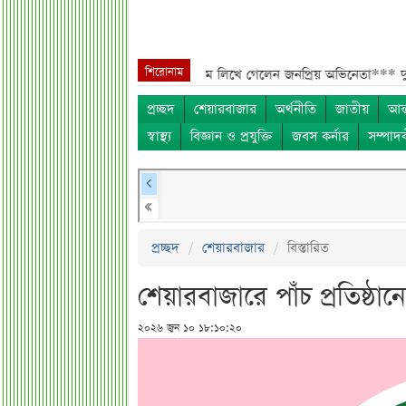
শিরোনাম
সব সম্পত্তি গৃহপরিচারিকার নামে লিখে গেলেন জনপ্রিয় অভিনেতা***
দুবাইয়ে মা
প্রচ্ছদ
শেয়ারবাজার
অর্থনীতি
জাতীয়
আন্
স্বাস্থ্য
বিজ্ঞান ও প্রযুক্তি
জবস কর্নার
সম্পাদ
প্রচ্ছদ
শেয়ারবাজার
বিস্তারিত
শেয়ারবাজারে পাঁচ প্রতিষ্ঠান
২০২৬ জুন ১০ ১৮:১০:২০