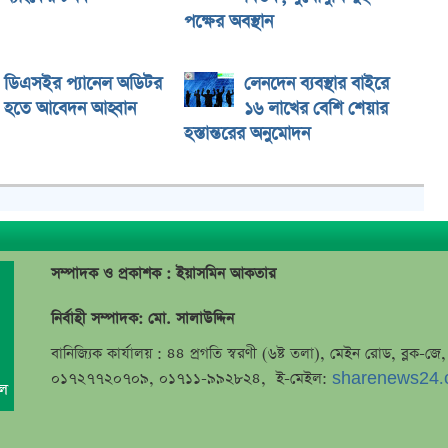
পক্ষের অবস্থান
ডিএসইর প্যানেল অডিটর
লেনদেন ব্যবস্থার বাইরে
হতে আবেদন আহ্বান
১৬ লাখের বেশি শেয়ার
হস্তান্তরের অনুমোদন
সম্পাদক ও প্রকাশক : ইয়াসমিন আকতার
নির্বাহী সম্পাদক: মো. সালাউদ্দিন
বানিজ্যিক কার্যালয় : ৪৪ প্রগতি স্বরণী (৬ষ্ট তলা), মেইন রোড, ব্লক-
০১৭২৭৭২০৭০৯, ০১৭১১-৯৯২৮২৪, ই-মেইল:
sharenews24.