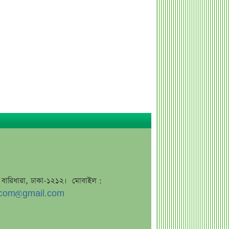
লেনদেন
০৪ আগস্ট লেনদেনের শীর্ষ ১০ শেয়ার
০৪ আগস্ট দর পতনের শীর্ষ ১০ শেয়ার
সীমিত পরিসরে ওঠানামা করছে বাজার,
সতর্ক অবস্থানে বিনিয়োগকারীরা
০৪ আগস্ট দর বৃদ্ধির শীর্ষ ১০ শেয়ার
৫ আগস্ট উপলক্ষে জরুরি ঘোষণা
প্রধানমন্ত্রী তারেক রহমানকে নিয়ে
‘আপত্তিকর’ পোস্ট
ক্ষমা চেয়ে হুমকি প্রত্যাহারের দাবি তাসনিম
জারার, চাইলেন গণশুনানি
জে, বারিধারা, ঢাকা-১২১২। মোবাইল :
অনুমোদিত মূলধন দ্বিগুণ করলো ব্যাংক
com@gmail.com
এশিয়া
মেঘনা পেট্রোলিয়ামের চেয়ারম্যান নিয়োগ