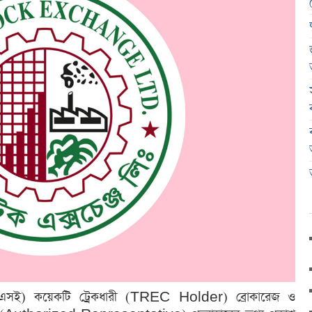
জ (ডিএসই) কয়েকটি ট্রেকধারী (TREC Holder) ব্রোকারেজ ও