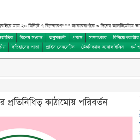
ত্র ২০ মিনিটে ৭ বিস্ফোরণ***
জাকারবার্গকে ৩ দিনের আলটিমেটাম ভারতের***
তর্জাতিক
বিশেষ সংবাদ
অনুসন্ধানী
প্রবাস
সাক্ষাৎকার
বিনিয়োগকারীর
কীয়
ইতিহাসের পাতা
প্রাইস সেনসেটিভ
টেকনিক্যাল অ্যনালাইসিস
ধর্ম 
ের প্রতিনিধিত্ব কাঠামোয় পরিবর্তন