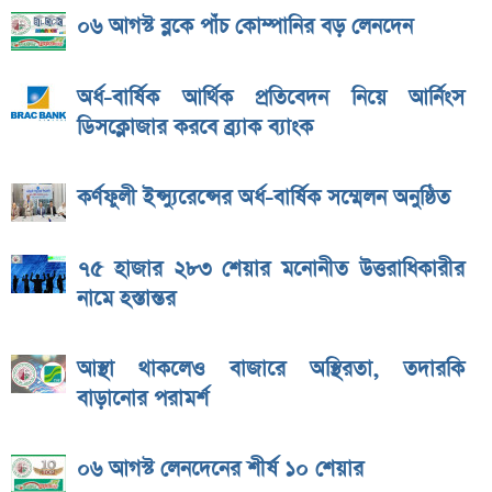
০৬ আগস্ট ব্লকে পাঁচ কোম্পানির বড় লেনদেন
অর্ধ-বার্ষিক আর্থিক প্রতিবেদন নিয়ে আর্নিংস
ডিসক্লোজার করবে ব্র্যাক ব্যাংক
কর্ণফুলী ইন্স্যুরেন্সের অর্ধ-বার্ষিক সম্মেলন অনুষ্ঠিত
৭৫ হাজার ২৮৩ শেয়ার মনোনীত উত্তরাধিকারীর
নামে হস্তান্তর
আস্থা থাকলেও বাজারে অস্থিরতা, তদারকি
বাড়ানোর পরামর্শ
০৬ আগস্ট লেনদেনের শীর্ষ ১০ শেয়ার