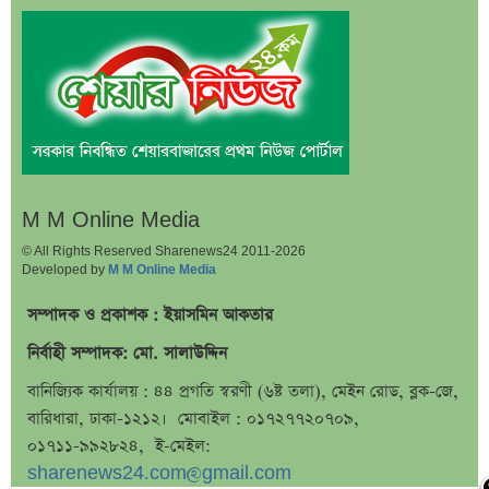
ইউরোপে কার্যক্রম সম্প্রসারণে পর্তুগালে প্রথম চালান রপ্তানি
রেনাটার
শেখ হাসিনাকে নিয়ে বিস্ফোরক মন্তব্য সোহেল তাজের
ন্যাশনাল ফিড মিলের দ্বিতীয় প্রান্তিক প্রকাশ
বাজুসের নতুন ঘোষণা, স্বর্ণের দামে ইতিহাসের বড় উল্লম্ফন
হাসিনার প্রোগ্রাম থেকে যে কারণে বের হয়ে গেলেন ৪৪০০০
দর্শক
M M Online Media
শেখ হাসিনার বক্তব্য ঘিরে ভারতকে কড়া বার্তা বাংলাদেশের
© All Rights Reserved Sharenews24 2011-2026
Developed by
M M Online Media
বাংলাদেশ নিয়ে নতুন বিতর্ক, মুখ খুললেন সজীব ওয়াজেদ জয়
সম্পাদক ও প্রকাশক : ইয়াসমিন আকতার
শেয়ারবাজার উত্থানের নেতৃত্বে মিউচুয়াল ফান্ড
নির্বাহী সম্পাদক: মো. সালাউদ্দিন
শেয়ারবাজার ঊর্ধ্বমুখী. তারপরও উধাও ২৩ হাজার বিও হিসাব
বানিজ্যিক কার্যালয় : ৪৪ প্রগতি স্বরণী (৬ষ্ট তলা), মেইন রোড, ব্লক-জে,
তারেক রহমানকে উদ্দেশ করে ফেসবুকে রহস্যময় প্রশ্ন
বারিধারা, ঢাকা-১২১২। মোবাইল : ০১৭২৭৭২০৭০৯,
এসএসসি ফল নিয়ে বড় সিদ্ধান্ত আসছে বৃহস্পতিবার
০১৭১১-৯৯২৮২৪, ই-মেইল:
কীভাবে জন্ম নিল ‘৩৬ জুলাই’?
sharenews24.com@gmail.com