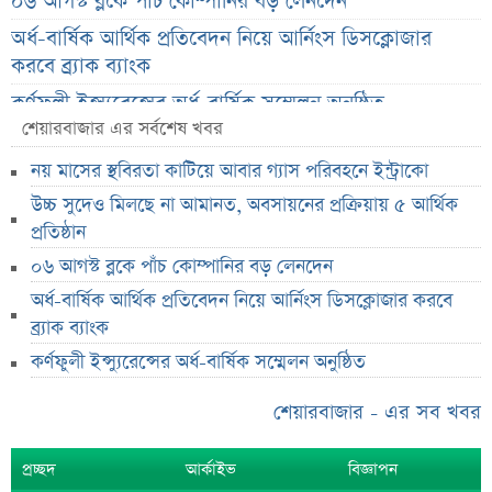
০৬ আগস্ট ব্লকে পাঁচ কোম্পানির বড় লেনদেন
অর্ধ-বার্ষিক আর্থিক প্রতিবেদন নিয়ে আর্নিংস ডিসক্লোজার
করবে ব্র্যাক ব্যাংক
কর্ণফুলী ইন্স্যুরেন্সের অর্ধ-বার্ষিক সম্মেলন অনুষ্ঠিত
শেয়ারবাজার এর সর্বশেষ খবর
৭৫ হাজার ২৮৩ শেয়ার মনোনীত উত্তরাধিকারীর নামে
হস্তান্তর
নয় মাসের স্থবিরতা কাটিয়ে আবার গ্যাস পরিবহনে ইন্ট্রাকো
আস্থা থাকলেও বাজারে অস্থিরতা, তদারকি বাড়ানোর পরামর্শ
উচ্চ সুদেও মিলছে না আমানত, অবসায়নের প্রক্রিয়ায় ৫ আর্থিক
প্রতিষ্ঠান
০৬ আগস্ট লেনদেনের শীর্ষ ১০ শেয়ার
০৬ আগস্ট ব্লকে পাঁচ কোম্পানির বড় লেনদেন
০৬ আগস্ট দর পতনের শীর্ষ ১০ শেয়ার
অর্ধ-বার্ষিক আর্থিক প্রতিবেদন নিয়ে আর্নিংস ডিসক্লোজার করবে
০৬ আগস্ট দর বৃদ্ধির শীর্ষ ১০ শেয়ার
ব্র্যাক ব্যাংক
দেশি ৫ মাছে মিলল মাইক্রোপ্লাস্টিক!
কর্ণফুলী ইন্স্যুরেন্সের অর্ধ-বার্ষিক সম্মেলন অনুষ্ঠিত
শেয়ার দাম অস্বাভাবিক বাড়ায় ডিএসইর সতর্কবার্তা
শেয়ারবাজার - এর সব খবর
প্রায় ২ কোটি শেয়ার বিক্রির ঘোষণা
উৎপাদন বন্ধের কারণ জানালো এস আলম কোল্ড রোল্ড স্টিল
প্রচ্ছদ
আর্কাইভ
বিজ্ঞাপন