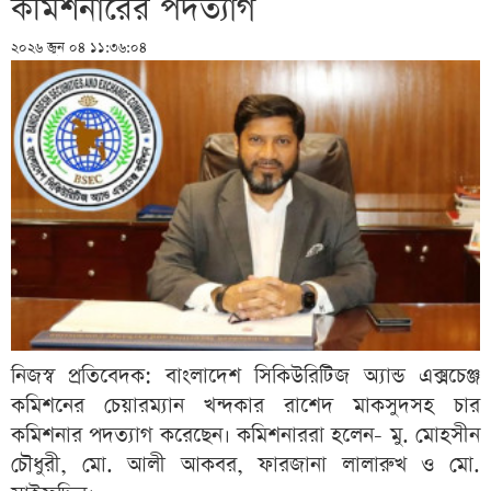
কমিশনারের পদত্যাগ
২০২৬ জুন ০৪ ১১:৩৬:০৪
নিজস্ব প্রতিবেদক: বাংলাদেশ সিকিউরিটিজ অ্যান্ড এক্সচেঞ্জ
কমিশনের চেয়ারম্যান খন্দকার রাশেদ মাকসুদসহ চার
কমিশনার পদত্যাগ করেছেন। কমিশনাররা হলেন- মু. মোহসীন
চৌধুরী, মো. আলী আকবর, ফারজানা লালারুখ ও মো.