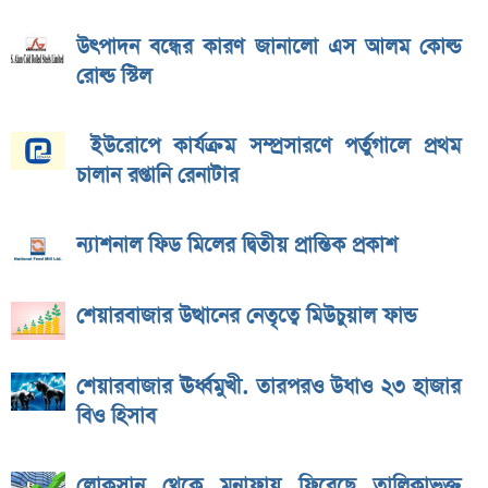
উৎপাদন বন্ধের কারণ জানালো এস আলম কোল্ড
রোল্ড স্টিল
ইউরোপে কার্যক্রম সম্প্রসারণে পর্তুগালে প্রথম
চালান রপ্তানি রেনাটার
ন্যাশনাল ফিড মিলের দ্বিতীয় প্রান্তিক প্রকাশ
শেয়ারবাজার উত্থানের নেতৃত্বে মিউচুয়াল ফান্ড
শেয়ারবাজার ঊর্ধ্বমুখী. তারপরও উধাও ২৩ হাজার
বিও হিসাব
লোকসান থেকে মুনাফায় ফিরেছে তালিকাভুক্ত