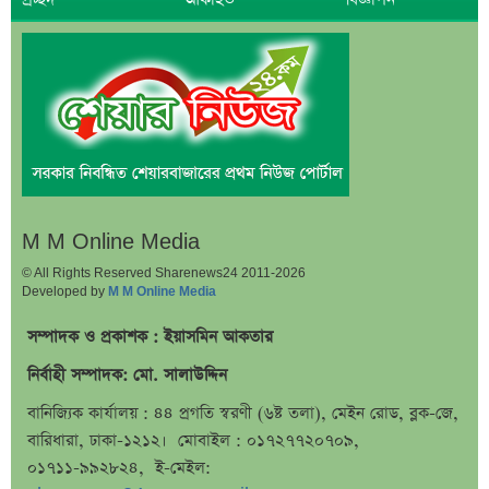
সব সম্পত্তি গৃহপরিচারিকার নামে লিখে গেলেন জনপ্রিয়
অভিনেতা
দুবাইয়ে মাত্র ২০ মিনিটে ৭ বিস্ফোরণ
জাকারবার্গকে ৩ দিনের আলটিমেটাম ভারতের
সরকারি ওয়েবসাইটে ‘Error 503’, কারণ জানালেন
উপদেষ্টা
ব্যাংক কর্মকর্তার অভিযোগে তোলপাড়, অব্যাহতি এনসিপি
নেতার
M M Online Media
ভাইরাল ‘৪ দিনের ছুটি’ দাবির ব্যাখ্যা দিল জনপ্রশাসন
© All Rights Reserved Sharenews24 2011-2026
Developed by
M M Online Media
মন্ত্রণালয়
জাতির উদ্দেশে যা বললেন ড. ইউনূস
সম্পাদক ও প্রকাশক : ইয়াসমিন আকতার
আগামী ৪ দিনের আবহাওয়া নিয়ে বড় সতর্কবার্তা
নির্বাহী সম্পাদক: মো. সালাউদ্দিন
লোকসান থেকে মুনাফায় ফিরেছে তালিকাভুক্ত একটি ব্যাংক
বানিজ্যিক কার্যালয় : ৪৪ প্রগতি স্বরণী (৬ষ্ট তলা), মেইন রোড, ব্লক-জে,
বারিধারা, ঢাকা-১২১২। মোবাইল : ০১৭২৭৭২০৭০৯,
ধারাবাহিক লোকসানে ৫ ব্যাংক
০১৭১১-৯৯২৮২৪, ই-মেইল:
মুনাফা থেকে লোকসানে ৩ ব্যাংক