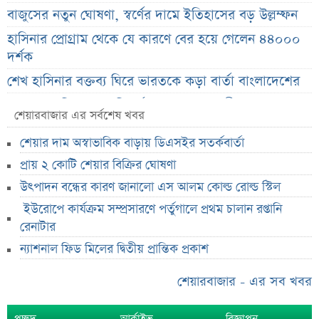
বাজুসের নতুন ঘোষণা, স্বর্ণের দামে ইতিহাসের বড় উল্লম্ফন
হাসিনার প্রোগ্রাম থেকে যে কারণে বের হয়ে গেলেন ৪৪০০০
দর্শক
শেখ হাসিনার বক্তব্য ঘিরে ভারতকে কড়া বার্তা বাংলাদেশের
বাংলাদেশ নিয়ে নতুন বিতর্ক, মুখ খুললেন সজীব ওয়াজেদ জয়
শেয়ারবাজার এর সর্বশেষ খবর
শেয়ারবাজার উত্থানের নেতৃত্বে মিউচুয়াল ফান্ড
শেয়ার দাম অস্বাভাবিক বাড়ায় ডিএসইর সতর্কবার্তা
শেয়ারবাজার ঊর্ধ্বমুখী. তারপরও উধাও ২৩ হাজার বিও হিসাব
প্রায় ২ কোটি শেয়ার বিক্রির ঘোষণা
তারেক রহমানকে উদ্দেশ করে ফেসবুকে রহস্যময় প্রশ্ন
উৎপাদন বন্ধের কারণ জানালো এস আলম কোল্ড রোল্ড স্টিল
এসএসসি ফল নিয়ে বড় সিদ্ধান্ত আসছে বৃহস্পতিবার
ইউরোপে কার্যক্রম সম্প্রসারণে পর্তুগালে প্রথম চালান রপ্তানি
কীভাবে জন্ম নিল ‘৩৬ জুলাই’?
রেনাটার
ন্যাশনাল ফিড মিলের দ্বিতীয় প্রান্তিক প্রকাশ
এক পোস্টেই চমকে দিলেন ময়ূখ রঞ্জন ঘোষ
‘ভুয়া’ স্লোগানের জবাবে যা বললেন রাশেদ খান
শেয়ারবাজার - এর সব খবর
শেখ হাসিনাকে উদ্দেশ করে যা বললেন রাষ্ট্রপতি
প্রচ্ছদ
আর্কাইভ
বিজ্ঞাপন