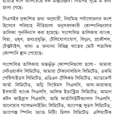
হয়েছে বলে জানিয়েছে স্টক এক্সচেঞ্জটি। সিএসই সূত্রে এ তথ্য
জানা গেছে।
সিএসইর প্রকাশিত তথ্য অনুযায়ী, নিয়মিত পর্যালোচনার অংশ
হিসেবে শরিয়াহ নীতিমালা অনুসরণকারী কোম্পানিগুলোর
তালিকা পুনর্বিন্যাস করা হয়েছে। সংশোধিত তালিকায় ব্যাংক,
বিমা, ওষুধ, তথ্যপ্রযুক্তি, টেলিযোগাযোগ, বিদ্যুৎ, প্রকৌশল,
টেক্সটাইল, খাদ্য ও অন্যান্য বিভিন্ন খাতের মোট শতাধিক
কোম্পানি স্থান পেয়েছে।
সংশোধিত তালিকায় অন্তর্ভুক্ত কোম্পানিগুলো হলো— আমারা
নেটওয়ার্কস লিমিটেড, আমারা টেকনোলজিস লিমিটেড, একমি
পেস্টিসাইডস লিমিটেড, এডিএন টেলিকম লিমিটেড, অ্যাডভেন্ট
ফার্মা লিমিটেড, অগ্নি সিস্টেমস পিএলসি, আল-আরাফাহ
ইসলামী ব্যাংক পিএলসি, আলিফ ইন্ডাস্ট্রিজ লিমিটেড, আমান
কটন ফাইব্রাস পিএলসি, আম্বি ফার্মাসিউটিক্যালস পিএলসি,
আনোয়ার গ্যালভানাইজিং লিমিটেড, অ্যাপেক্স ফুডস লিমিটেড,
অ্যাপেক্স স্পিনিং অ্যান্ড নিটিং মিলস লিমিটেড, এশিয়াটিক