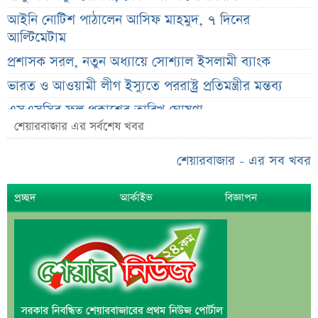
আইনি নোটিশ পাঠালেন আসিফ মাহমুদ, ৭ দিনের
আল্টিমেটাম
প্রশাসক সরল, নতুন অধ্যায়ে সোশ্যাল ইসলামী ব্যাংক
ভারত ও আওয়ামী লীগ ইস্যুতে পররাষ্ট্র প্রতিমন্ত্রীর মন্তব্য
এসএসসির ফল প্রকাশের তারিখ ঘোষণা
শেয়ারবাজার এর সর্বশেষ খবর
সৌদিতে বাংলাদেশিদের জন্য বড় সুখবর
নয় মাসের স্থবিরতা কাটিয়ে আবার গ্যাস পরিবহনে ইন্ট্রাকো
শেয়ারবাজার - এর সব খবর
উচ্চ সুদেও মিলছে না আমানত, অবসায়নের প্রক্রিয়ায় ৫
প্রচ্ছদ
আর্কাইভ
বিজ্ঞাপন
আর্থিক প্রতিষ্ঠান
রাষ্ট্রপতি নির্বাচনের চূড়ান্ত তারিখ ঘোষণা
সাকিবের বাড়িতে হামলার পর কড়া প্রতিক্রিয়া পশ্চিমবঙ্গের
মন্ত্রীর
০৬ আগস্ট ব্লকে পাঁচ কোম্পানির বড় লেনদেন
অর্ধ-বার্ষিক আর্থিক প্রতিবেদন নিয়ে আর্নিংস ডিসক্লোজার