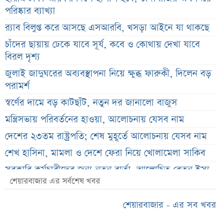
পরিষ্কার ব্যাখ্যা
র‌্যাব বিলুপ্ত করে আসছে এসআরবি, খসড়া আইনে যা থাকছে
চাঁদের ছায়ায় ঢেকে যাবে সূর্য, কবে ও কোথায় দেখা যাবে
বিরল দৃশ্য
জুলাই জাদুঘরের অব্যবস্থাপনা নিয়ে ক্ষুব্ধ ফারুকী, দিলেন বড়
পরামর্শ
স্বর্ণের দামে বড় কাটছাঁট, নতুন দর জানালো বাজুস
মন্ত্রিসভায় পরিবর্তনের হাওয়া, আলোচনায় যেসব নাম
দেশের ২৩তম রাষ্ট্রপতি; শেষ মুহূর্তে আলোচনায় যেসব নাম
শেখ হাসিনা, মামলা ও দেশে ফেরা নিয়ে খোলামেলা সাকিব
সরকারি কর্মচারীদের জন্য নতুন বার্তা, আলোচিত বেতন ইস্যু
শেয়ারবাজার এর সর্বশেষ খবর
ভারতকে ‘৭ নম্বর বিপদ সংকেত’ দেখাল ঢাকা
সরকারি কর্মীদের বেতন বাড়ানো নিয়ে যা বললেন প্রতিমন্ত্রী
শেয়ারবাজার - এর সব খবর
এস আলমের শাটডাউনে ডিএসইর বন্ধ কোম্পানির সংখ্যা