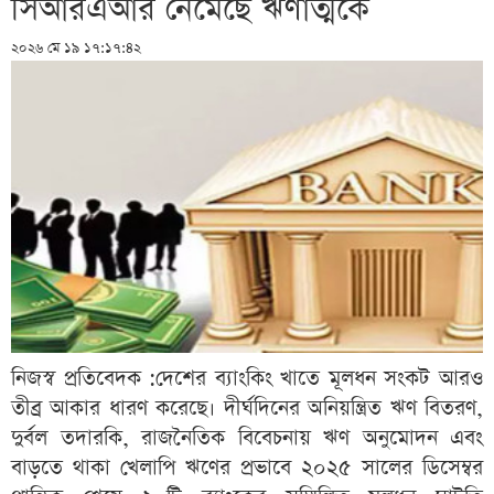
সিআরএআর নেমেছে ঋণাত্মকে
২০২৬ মে ১৯ ১৭:১৭:৪২
নিজস্ব প্রতিবেদক :দেশের ব্যাংকিং খাতে মূলধন সংকট আরও
তীব্র আকার ধারণ করেছে। দীর্ঘদিনের অনিয়ন্ত্রিত ঋণ বিতরণ,
দুর্বল তদারকি, রাজনৈতিক বিবেচনায় ঋণ অনুমোদন এবং
বাড়তে থাকা খেলাপি ঋণের প্রভাবে ২০২৫ সালের ডিসেম্বর