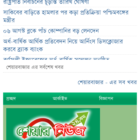
রাষ্ট্রপতি নির্বাচনের চূড়ান্ত তারিখ ঘোষণা
সাকিবের বাড়িতে হামলার পর কড়া প্রতিক্রিয়া পশ্চিমবঙ্গের
মন্ত্রীর
০৬ আগস্ট ব্লকে পাঁচ কোম্পানির বড় লেনদেন
অর্ধ-বার্ষিক আর্থিক প্রতিবেদন নিয়ে আর্নিংস ডিসক্লোজার
করবে ব্র্যাক ব্যাংক
কর্ণফুলী ইন্স্যুরেন্সের অর্ধ-বার্ষিক সম্মেলন অনুষ্ঠিত
শেয়ারবাজার এর সর্বশেষ খবর
৭৫ হাজার ২৮৩ শেয়ার মনোনীত উত্তরাধিকারীর নামে
হস্তান্তর
শেয়ারবাজার - এর সব খবর
আস্থা থাকলেও বাজারে অস্থিরতা, তদারকি বাড়ানোর পরামর্শ
প্রচ্ছদ
আর্কাইভ
বিজ্ঞাপন
০৬ আগস্ট লেনদেনের শীর্ষ ১০ শেয়ার
০৬ আগস্ট দর পতনের শীর্ষ ১০ শেয়ার
০৬ আগস্ট দর বৃদ্ধির শীর্ষ ১০ শেয়ার
দেশি ৫ মাছে মিলল মাইক্রোপ্লাস্টিক!