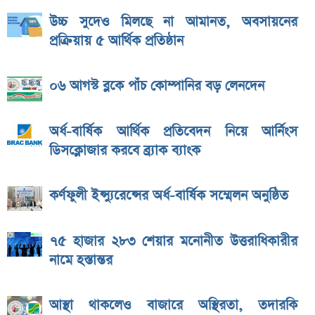
উচ্চ সুদেও মিলছে না আমানত, অবসায়নের
প্রক্রিয়ায় ৫ আর্থিক প্রতিষ্ঠান
০৬ আগস্ট ব্লকে পাঁচ কোম্পানির বড় লেনদেন
অর্ধ-বার্ষিক আর্থিক প্রতিবেদন নিয়ে আর্নিংস
ডিসক্লোজার করবে ব্র্যাক ব্যাংক
কর্ণফুলী ইন্স্যুরেন্সের অর্ধ-বার্ষিক সম্মেলন অনুষ্ঠিত
৭৫ হাজার ২৮৩ শেয়ার মনোনীত উত্তরাধিকারীর
নামে হস্তান্তর
আস্থা থাকলেও বাজারে অস্থিরতা, তদারকি